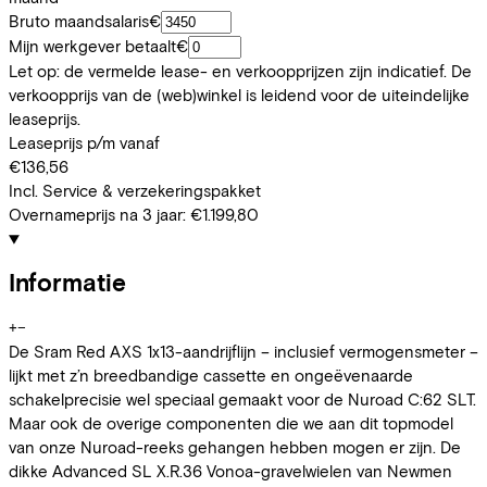
Bruto maandsalaris
€
Mijn werkgever betaalt
€
Let op: de vermelde lease- en verkoopprijzen zijn indicatief. De
verkoopprijs van de (web)winkel is leidend voor de uiteindelijke
leaseprijs.
Leaseprijs p/m vanaf
€136,56
Incl. Service & verzekeringspakket
Overnameprijs na 3 jaar:
€1.199,80
Informatie
+
−
De Sram Red AXS 1x13-aandrijflijn – inclusief vermogensmeter –
lijkt met z’n breedbandige cassette en ongeëvenaarde
schakelprecisie wel speciaal gemaakt voor de Nuroad C:62 SLT.
Maar ook de overige componenten die we aan dit topmodel
van onze Nuroad-reeks gehangen hebben mogen er zijn. De
dikke Advanced SL X.R.36 Vonoa-gravelwielen van Newmen