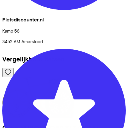
Fietsdiscounter.nl
Kamp
56
3452 AM
Amersfoort
Vergelijkbare fietsen
Cube
NUROAD C:62 SLT
(2025)