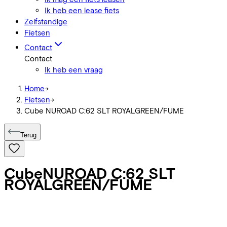
Ik heb een lease fiets
Zelfstandige
Fietsen
Contact
Contact
Ik heb een vraag
Home
->
Fietsen
->
Cube NUROAD C:62 SLT ROYALGREEN/FUME
Terug
Cube
NUROAD C:62 SLT
ROYALGREEN/FUME