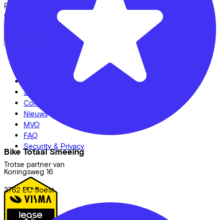
Prijs
€5.999,00
Bespaar
€1.062,87
Bekijk
Lease a Bike
Over ons
Onze collega's
Vacatures
Stages
Contact
Nieuws
MVO
FAQ
Security & Privacy
Bike Totaal Smeeing
Trotse partner van
Koningsweg
16
3762 EC
Soest