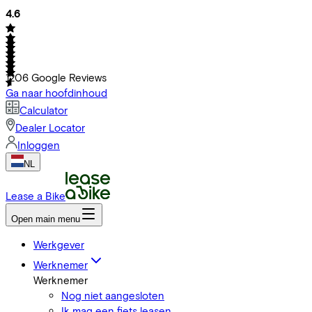
4.6
1206
Google Reviews
Ga naar hoofdinhoud
Calculator
Dealer Locator
Inloggen
NL
Lease a Bike
Open main menu
Werkgever
Werknemer
Werknemer
Nog niet aangesloten
Ik mag een fiets leasen