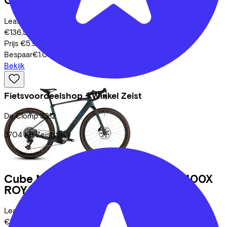
Leaseprijs p/m vanaf
€136,56
Prijs
€5.999,00
Bespaar
€1.062,87
Bekijk
Fietsvoordeelshop - Winkel Zeist
De Clomp
3212
3704 KB
Zeist
Cube
NUROAD HYBRID C:62 SLT 400X
ROYALGREEN/CRISSCROSS
(2026)
Leaseprijs p/m vanaf
€136,56