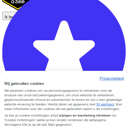
Ik ben een
Werkgever
Zelfstandige
Werknemer
Fietsenwinkel
Bekijk ook
Dealer locator
Fiets leasen? Bereken je kosten
Privacybeleid
Fietsplan 2026
Wij gebruiken cookies
Inloggen
We plaatsen cookies om uw persoonsgegevens te verwerken voor de
analyse van onze bezoekersgegevens, om onze website te verbeteren,
gepersonaliseerde inhoud en advertenties te tonen en om u een geweldige
Fietsmerken
website-ervaring te bieden. Hierbij delen wij gegevens met
10 partners
. Voor
meer informatie over de cookies die we gebruiken opent u de instellingen.
Gazelle
Je kan je cookie-instellingen altijd
wijzigen en toesteming intrekken
via
Cannondale
'Cookie instellingen' welke je kan vinden onderaan de webpagina.
CC33 Amersfoort
Roetz
Vervolgens klik je op de tab ‘Mijn gegevens'.