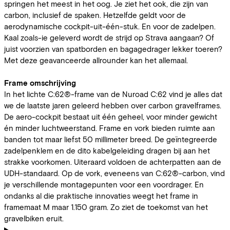
springen het meest in het oog. Je ziet het ook, die zijn van
carbon, inclusief de spaken. Hetzelfde geldt voor de
aerodynamische cockpit-uit-één-stuk. En voor de zadelpen.
Kaal zoals-ie geleverd wordt de strijd op Strava aangaan? Of
juist voorzien van spatborden en bagagedrager lekker toeren?
Met deze geavanceerde allrounder kan het allemaal.
Frame omschrijving
In het lichte C:62®-frame van de Nuroad C:62 vind je alles dat
we de laatste jaren geleerd hebben over carbon gravelframes.
De aero-cockpit bestaat uit één geheel, voor minder gewicht
én minder luchtweerstand. Frame en vork bieden ruimte aan
banden tot maar liefst 50 millimeter breed. De geïntegreerde
zadelpenklem en de dito kabelgeleiding dragen bij aan het
strakke voorkomen. Uiteraard voldoen de achterpatten aan de
UDH-standaard. Op de vork, eveneens van C:62®-carbon, vind
je verschillende montagepunten voor een voordrager. En
ondanks al die praktische innovaties weegt het frame in
framemaat M maar 1.150 gram. Zo ziet de toekomst van het
gravelbiken eruit.