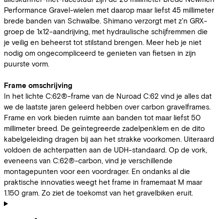
Performance Gravel-wielen met daarop maar liefst 45 millimeter
brede banden van Schwalbe. Shimano verzorgt met z'n GRX-
groep de 1x12-aandrijving, met hydraulische schijfremmen die
je veilig en beheerst tot stilstand brengen. Meer heb je niet
nodig om ongecompliceerd te genieten van fietsen in zijn
puurste vorm.
Frame omschrijving
In het lichte C:62®-frame van de Nuroad C:62 vind je alles dat
we de laatste jaren geleerd hebben over carbon gravelframes.
Frame en vork bieden ruimte aan banden tot maar liefst 50
millimeter breed. De geïntegreerde zadelpenklem en de dito
kabelgeleiding dragen bij aan het strakke voorkomen. Uiteraard
voldoen de achterpatten aan de UDH-standaard. Op de vork,
eveneens van C:62®-carbon, vind je verschillende
montagepunten voor een voordrager. En ondanks al die
praktische innovaties weegt het frame in framemaat M maar
1.150 gram. Zo ziet de toekomst van het gravelbiken eruit.