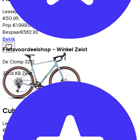
Leaseprijs p/m vanaf
€50,95
Prijs
€1.999,00
Bespaar
€582,92
Bekijk
Fietsvoordeelshop - Winkel Zeist
De Clomp
3212
3704 KB
Zeist
Cube
NUROAD C:62 ONE
(2025)
Leaseprijs p/m vanaf
€50,95
Prijs
€1.999,00