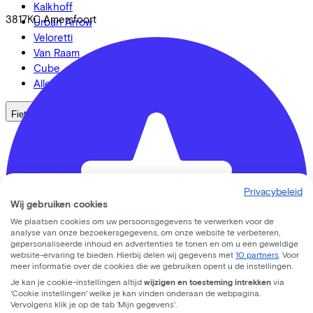
Kalkhoff
3817KC
Amersfoort
Urban Arrow
Veloretti
Van Raam
Cube
Alle merken
Fietsaanbod
Elektrische fietsen
Bakfietsen
Speed pedelecs
Racefietsen
Privacybeleid
Urban fietsen
Wij gebruiken cookies
Gravelbikes
We plaatsen cookies om uw persoonsgegevens te verwerken voor de
Mountainbikes
analyse van onze bezoekersgegevens, om onze website te verbeteren,
gepersonaliseerde inhoud en advertenties te tonen en om u een geweldige
Stadsfietsen
website-ervaring te bieden. Hierbij delen wij gegevens met
10 partners
. Voor
Aangepaste fietsen
meer informatie over de cookies die we gebruiken opent u de instellingen.
Alle fietsen
Je kan je cookie-instellingen altijd
wijzigen en toesteming intrekken
via
'Cookie instellingen' welke je kan vinden onderaan de webpagina.
Vervolgens klik je op de tab ‘Mijn gegevens'.