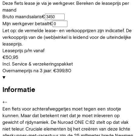
Deze fiets lease je via je werkgever. Bereken de leaseprijs per
maand
Bruto maandsalaris
€
Mijn werkgever betaalt
€
Let op: de vermelde lease- en verkoopprijzen zijn indicatief. De
verkoopprijs van de (web)winkel is leidend voor de uiteindelijke
leaseprijs.
Leaseprijs p/m vanaf
€50,95
Incl. Service & verzekeringspakket
Overnameprijs na 3 jaar:
€399,80
Informatie
+
−
Een fiets voor achterafweggetjes moet tegen een stootje
kunnen. Maar dat betekent niet dat je moet inleveren op
gewicht of rijdynamiek. De Nuroad ONE C:62 stelt op dat vlak
niet teleur. Cruciale elementen bij het creëren van deze lichte
alleskunner-met-racestuur zijn de 25 millimeter brede Newmen