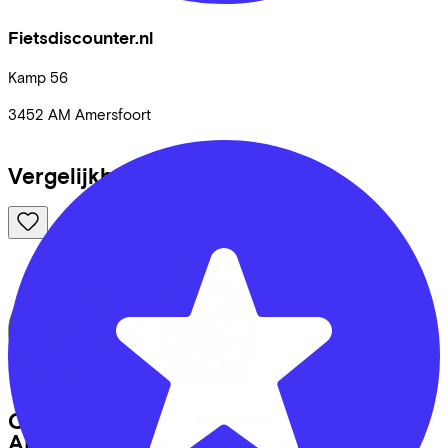
Fietsdiscounter.nl
Kamp
56
3452 AM
Amersfoort
Vergelijkbare fietsen
Cube
NUROAD C:62 ONE
ALOEGREEN/BLACK
(2026)