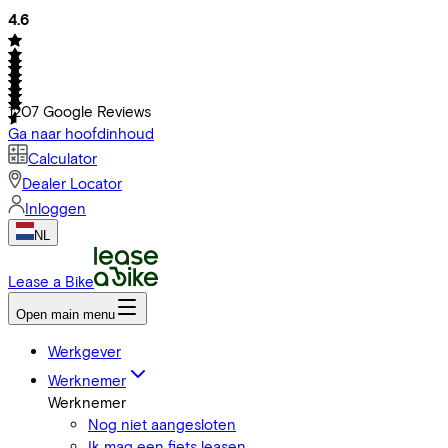
4.6
1207
Google Reviews
Ga naar hoofdinhoud
Calculator
Dealer Locator
Inloggen
NL
Lease a Bike
Open main menu
Werkgever
Werknemer
Werknemer
Nog niet aangesloten
Ik mag een fiets leasen