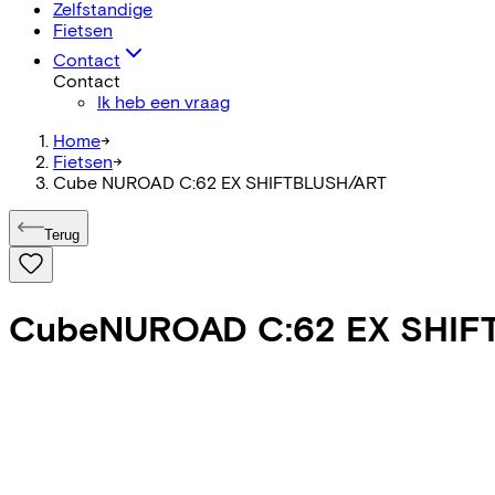
Zelfstandige
Fietsen
Contact
Contact
Ik heb een vraag
Home
->
Fietsen
->
Cube NUROAD C:62 EX SHIFTBLUSH/ART
Terug
Cube
NUROAD C:62 EX SHIF