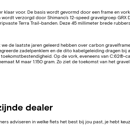
er klaar voor. De basis wordt gevormd door een frame en vor
 wordt verzorgd door Shimano's 12-speed gravelgroep GRX Di2
ripvaste Terra Trail-banden. Deze 45 millimeter brede rubbe
dat we de laatste jaren geleerd hebben over carbon gravelfr
ntegreerde zadelpenklem en de dito kabelgeleiding dragen bij
n toekomstbestendigheid. Op de vork, eveneens van C:62®-ca
memaat M maar 1.150 gram. Zo ziet de toekomst van het gravelb
zijnde dealer
ers adviseren in welke fiets het best bij jou past, je hebt keuz