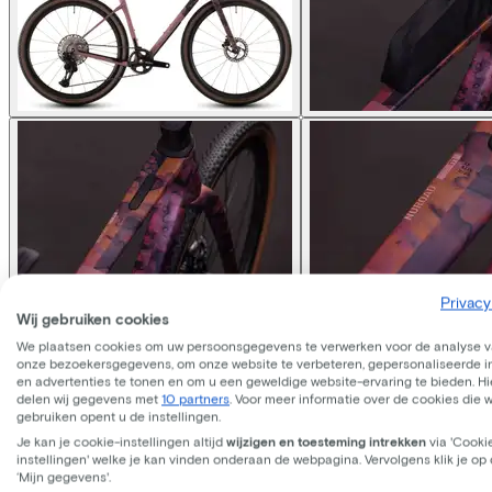
Privacy
Wij gebruiken cookies
We plaatsen cookies om uw persoonsgegevens te verwerken voor de analyse 
onze bezoekersgegevens, om onze website te verbeteren, gepersonaliseerde 
en advertenties te tonen en om u een geweldige website-ervaring te bieden. Hie
delen wij gegevens met
10 partners
. Voor meer informatie over de cookies die 
gebruiken opent u de instellingen.
Je kan je cookie-instellingen altijd
wijzigen en toesteming intrekken
via 'Cooki
instellingen' welke je kan vinden onderaan de webpagina. Vervolgens klik je op
‘Mijn gegevens'.
Cube
NUROAD C:62 EX SHI