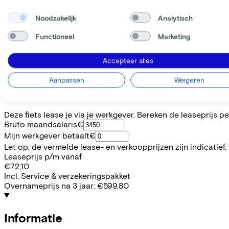
Noodzakelijk
Analytisch
Prijs
€2.999,00
Functioneel
Marketing
Bespaar €696,37 t.o.v. koop.
Lees meer over zakelijk leasen.
Beschikbare kleuren
Accepteer alles
Frame model
Aanpassen
Weigeren
Hoog
WERKNEMER
ZELFSTANDIGE
Deze fiets lease je via je werkgever. Bereken de leaseprijs 
Bruto maandsalaris
€
Mijn werkgever betaalt
€
Let op: de vermelde lease- en verkoopprijzen zijn indicatief.
Leaseprijs p/m vanaf
€72,10
Incl. Service & verzekeringspakket
Overnameprijs na 3 jaar:
€599,80
Informatie