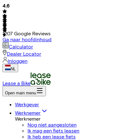
4.6
1207
Google Reviews
Ga naar hoofdinhoud
Calculator
Dealer Locator
Inloggen
NL
Lease a Bike
Open main menu
Werkgever
Werknemer
Werknemer
Nog niet aangesloten
Ik mag een fiets leasen
Ik heb een lease fiets