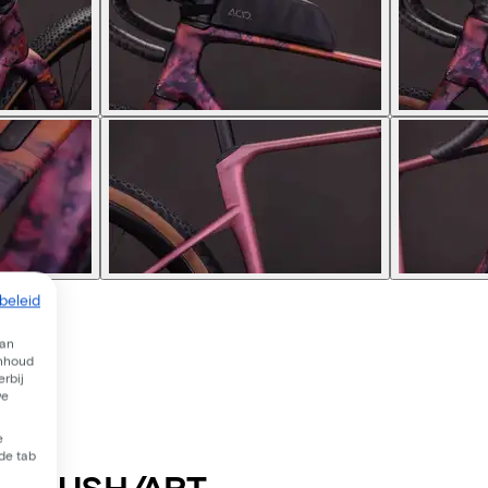
beleid
van
inhoud
rbij
we
e
 de tab
FTBLUSH/ART