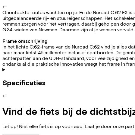
+
−
Onontdekte routes wachten op je. En de Nuroad C:62 EX is 
uitgebalanceerde rij- en stuureigenschappen. Het schakelen
remmen zorgen voor het vertragen, daarbij geholpen door g
G.34-wielen van Newmen. Daarmee zijn al je wensen vervuld.
Frame omschrijving
In het lichte C:62-frame van de Nuroad C:62 vind je alles 
naar maar liefst 45 millimeter inclusief spatborden. De geï
achterpatten aan de UDH-standaard, voor veelzijdigheid e
ondanks al die praktische innovaties weegt het frame in fra
Specificaties
+
−
Vind de fiets bij de dichtstbij
Let op! Niet elke fiets is op voorraad. Laat je door onze partn