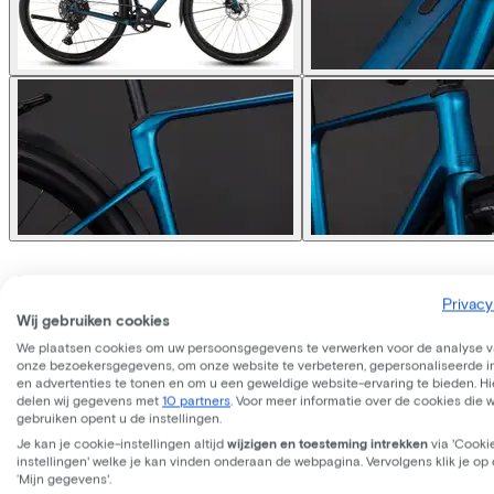
Cube
NULANE C:62 SLX FE
Privacy
Wij gebruiken cookies
Prijs
€1.699,00
We plaatsen cookies om uw persoonsgegevens te verwerken voor de analyse 
onze bezoekersgegevens, om onze website te verbeteren, gepersonaliseerde 
Bespaar €552,88 t.o.v. koop.
Lees meer over zakelijk leasen.
en advertenties te tonen en om u een geweldige website-ervaring te bieden. Hie
delen wij gegevens met
10 partners
. Voor meer informatie over de cookies die 
Beschikbare kleuren
gebruiken opent u de instellingen.
Je kan je cookie-instellingen altijd
wijzigen en toesteming intrekken
via 'Cooki
Frame model
instellingen' welke je kan vinden onderaan de webpagina. Vervolgens klik je op
Hoog
‘Mijn gegevens'.
WERKNEMER
ZELFSTANDIGE