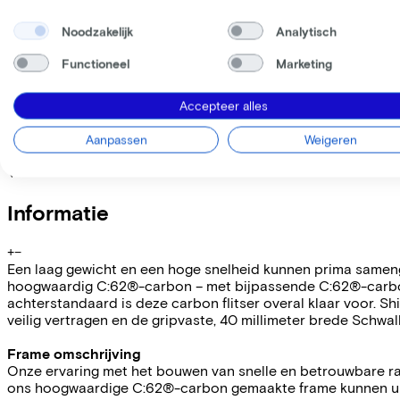
Deze fiets lease je via je werkgever. Bereken de leaseprijs 
Noodzakelijk
Analytisch
Bruto maandsalaris
€
Functioneel
Marketing
Mijn werkgever betaalt
€
Let op: de vermelde lease- en verkoopprijzen zijn indicatief.
Leaseprijs p/m vanaf
Accepteer alles
€44,76
Incl. Service & verzekeringspakket
Aanpassen
Weigeren
Overnameprijs na 3 jaar:
€339,80
Informatie
+
−
Een laag gewicht en een hoge snelheid kunnen prima samenga
hoogwaardig C:62®-carbon – met bijpassende C:62®-carbon v
achterstandaard is deze carbon flitser overal klaar voor. 
veilig vertragen en de gripvaste, 40 millimeter brede Schwa
Frame omschrijving
Onze ervaring met het bouwen van snelle en betrouwbare ra
ons hoogwaardige C:62®-carbon gemaakte frame kunnen uitr