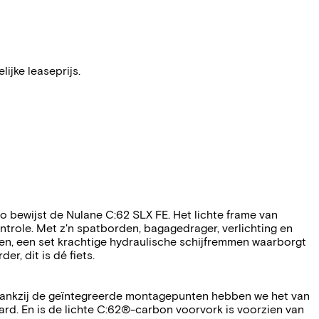
ijke leaseprijs.
o bewijst de Nulane C:62 SLX FE. Het lichte frame van
role. Met z'n spatborden, bagagedrager, verlichting en
len, een set krachtige hydraulische schijfremmen waarborgt
r, dit is dé fiets.
. Dankzij de geïntegreerde montagepunten hebben we het van
. En is de lichte C:62®-carbon voorvork is voorzien van