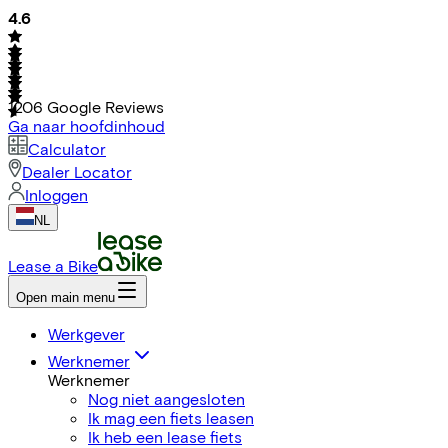
4.6
1206
Google Reviews
Ga naar hoofdinhoud
Calculator
Dealer Locator
Inloggen
NL
Lease a Bike
Open main menu
Werkgever
Werknemer
Werknemer
Nog niet aangesloten
Ik mag een fiets leasen
Ik heb een lease fiets