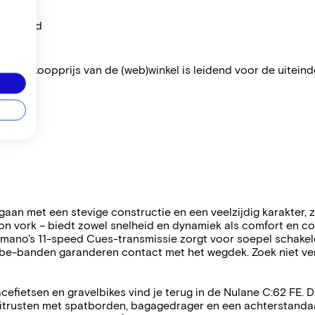
per maand
 De verkoopprijs van de (web)winkel is leidend voor de uiteindel
an met een stevige constructie en een veelzijdig karakter, z
ork – biedt zowel snelheid en dynamiek als comfort en cont
Shimano's 11-speed Cues-transmissie zorgt voor soepel schake
lbe-banden garanderen contact met het wegdek. Zoek niet verde
cefietsen en gravelbikes vind je terug in de Nulane C:62 FE
usten met spatborden, bagagedrager en een achterstandaard