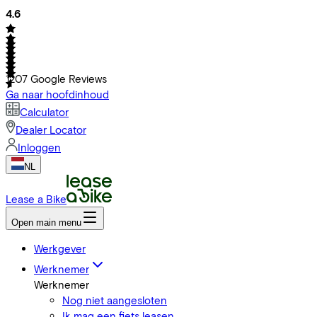
4.6
1207
Google Reviews
Ga naar hoofdinhoud
Calculator
Dealer Locator
Inloggen
NL
Lease a Bike
Open main menu
Werkgever
Werknemer
Werknemer
Nog niet aangesloten
Ik mag een fiets leasen