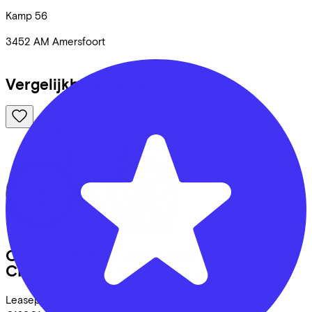
Kamp
56
3452 AM
Amersfoort
Vergelijkbare fietsen
Cube
LITENING AIR C:68X SLX
CHROMEBLUE/LIQUIDBLUE
(2026)
Leaseprijs p/m vanaf