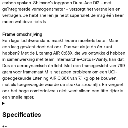
carbon spaken. Shimano's topgroep Dura-Ace Di2 – met
geïntegreerde vermogensmeter – verzorgt het versnellen en
vertragen. Je hebt snel en je hebt supersnel. Je mag één keer
raden wat deze fiets is..
Frame omschrijving
Een lage luchtweerstand maakt iedere racefiets beter. Maar
een laag gewicht doet dat ook. Dus wat als je én én kunt
hebben? Met de Litening AIR C:68X, die we ontwikkeld hebben
in samenwerking met team Intermarché-Circus-Wanty, kan dat.
Dus én aerodynamisch én licht. Met een framegewicht van 799
gram voor framemaat M is het geen probleem om een UCI-
goedgekeurde Litening AIR C:68X van 7,1 kg op te bouwen,
met als toegevoegde waarde de strakke stroomlijn. En vergeet
ook het hoge comfortniveau niet, want alleen een fitte rijder is
een snelle rijder.
Specificaties
+
−