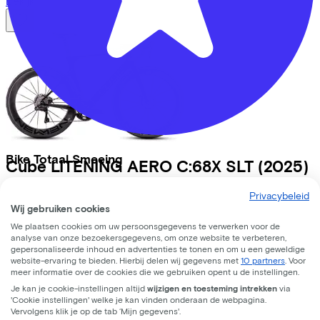
Bekijk
Bike Totaal Smeeing
Cube
LITENING AERO C:68X SLT
(2025)
Koningsweg
16
Leaseprijs p/m vanaf
Privacybeleid
Wij gebruiken cookies
€165,23
3762 EC
Soest
Prijs
€7.299,00
We plaatsen cookies om uw persoonsgegevens te verwerken voor de
analyse van onze bezoekersgegevens, om onze website te verbeteren,
Bespaar
€1.239,12
gepersonaliseerde inhoud en advertenties te tonen en om u een geweldige
Bekijk
website-ervaring te bieden. Hierbij delen wij gegevens met
10 partners
. Voor
meer informatie over de cookies die we gebruiken opent u de instellingen.
Lease a Bike
Je kan je cookie-instellingen altijd
wijzigen en toesteming intrekken
via
'Cookie instellingen' welke je kan vinden onderaan de webpagina.
Over ons
Vervolgens klik je op de tab ‘Mijn gegevens'.