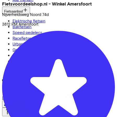
Fietsvoordeelshop.nl - Winkel Amersfoort
Fietsaanbod
Nijverheidsweg Noord
74d
Elektrische fietsen
3812 PM
Amersfoort
Bakfietsen
Speed pedelecs
Racefietsen
Urban fietsen
Gravelbikes
Mountainbikes
Stadsfietsen
Aangepaste fietsen
Alle fietsen
LinkedIn
Instagram
Facebook
Nederlands
Back to top