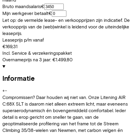
Bruto maandsalaris
€
Mijn werkgever betaalt
€
Let op: de vermelde lease- en verkoopprijzen zijn indicatief. De
verkoopprijs van de (web)winkel is leidend voor de uiteindelijke
leaseprijs.
Leaseprijs p/m vanaf
€169,31
Incl. Service & verzekeringspakket
Overnameprijs na 3 jaar:
€1.499,80
Informatie
+
−
Compromissen? Daar houden wij niet van. Onze Litening AIR
C:68X SLT is daarom niet alleen extreem licht, maar eveneens
superaerodynamisch én bovengemiddeld comfortabel. Ieder
detail is erop gericht om sneller te gaan, van de
geoptimaliseerde profilering van het frame tot de Streem
Climbing 35/38-wielen van Newmen, met carbon velgen én