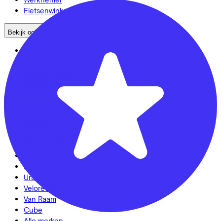
Fietsenwinkel
Bekijk ook
Dealer locator
Fiets leasen? Bereken je kosten
Fietsplan 2026
Inloggen
Fietsmerken
Gazelle
Cannondale
Roetz
Cervélo
Kalkhoff
Urban Arrow
Veloretti
Van Raam
Cube
Alle merken