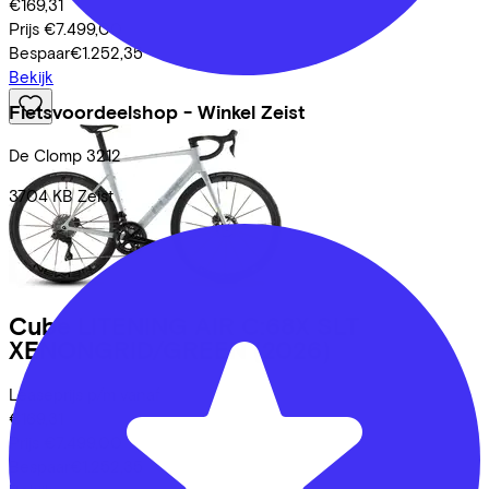
€169,31
Prijs
€7.499,00
Bespaar
€1.252,35
Bekijk
Fietsvoordeelshop - Winkel Zeist
De Clomp
3212
3704 KB
Zeist
Cube
LITENING AIR C:68X SLT
XENONGRID/GREEN
(2026)
Leaseprijs p/m vanaf
€169,31
Prijs
€7.499,00
Bespaar
€1.252,35