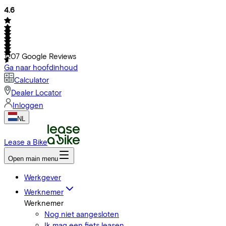
4.6
1207
Google Reviews
Ga naar hoofdinhoud
Calculator
Dealer Locator
Inloggen
NL
Lease a Bike
Open main menu
Werkgever
Werknemer
Werknemer
Nog niet aangesloten
Ik mag een fiets leasen