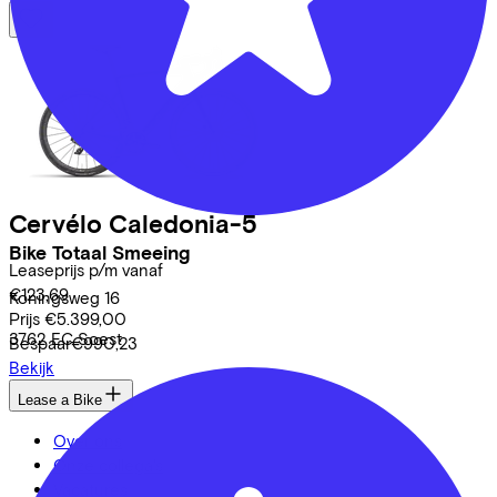
Cervélo
Caledonia-5
Bike Totaal Smeeing
Leaseprijs p/m vanaf
€123,69
Koningsweg
16
Prijs
€5.399,00
3762 EC
Soest
Bespaar
€990,23
Bekijk
Lease a Bike
Over ons
Onze collega's
Vacatures