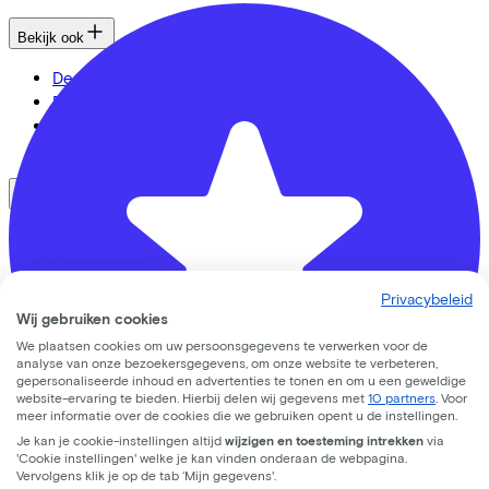
Bekijk ook
Dealer locator
Fiets leasen? Bereken je kosten
Fietsplan 2026
Inloggen
Fietsmerken
Gazelle
Cannondale
Roetz
Privacybeleid
Cervélo
Wij gebruiken cookies
Kalkhoff
We plaatsen cookies om uw persoonsgegevens te verwerken voor de
Urban Arrow
analyse van onze bezoekersgegevens, om onze website te verbeteren,
Veloretti
gepersonaliseerde inhoud en advertenties te tonen en om u een geweldige
website-ervaring te bieden. Hierbij delen wij gegevens met
10 partners
. Voor
Van Raam
meer informatie over de cookies die we gebruiken opent u de instellingen.
Cube
Je kan je cookie-instellingen altijd
wijzigen en toesteming intrekken
via
Alle merken
'Cookie instellingen' welke je kan vinden onderaan de webpagina.
Vervolgens klik je op de tab ‘Mijn gegevens'.