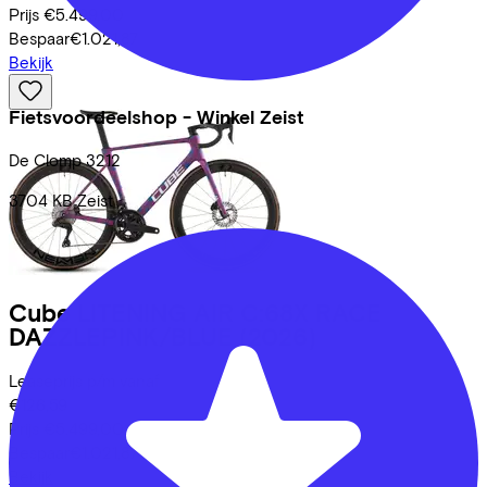
Prijs
€5.499,00
Bespaar
€1.021,87
Bekijk
Fietsvoordeelshop - Winkel Zeist
De Clomp
3212
3704 KB
Zeist
Cube
LITENING AIR C:68X RACE
DAZZLEPINK/BLUE
(2026)
Leaseprijs p/m vanaf
€126,59
Prijs
€5.499,00
Bespaar
€1.021,87
Bekijk