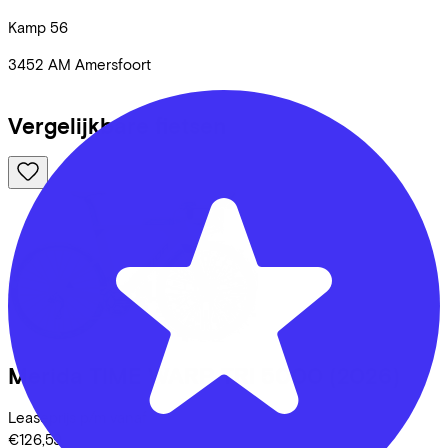
Kamp
56
3452 AM
Amersfoort
Vergelijkbare fietsen
Merida
TIME WARP TRI 5000
(2026)
Leaseprijs p/m vanaf
€126,59