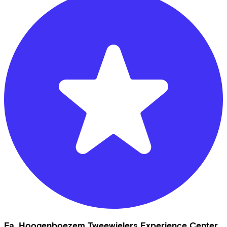
Fa. Hoogenboezem Tweewielers Experience Center