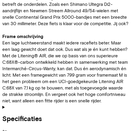
betreft de onderdelen. Zoals een Shimano Ultegra Di2-
aandrijflijn en Newmen Streem Allround 49/54-wielen met
snelle Continental Grand Prix 5000-bandjes met een breedte
van 30 millimeter. Deze fiets is klaar voor de competitie. Jij ook?
Frame omschrijving
Een lage luchtweerstand maakt iedere racefiets beter. Maar
een laag gewicht doet dat ook. Dus wat als je én kunt hebben?
Met de Litening® AIR, die we op basis van ons superieure
C:68X®-carbon ontwikkeld hebben in samenwerking met team
Intermarché-Circus-Wanty, kan dat. Dus én aerodynamisch én
licht. Met een framegewicht van 799 gram voor framemaat M is
het geen probleem om een UCI-goedgekeurde Litening AIR
C:68X van 7,1 kg op te bouwen, met als toegevoegde waarde
de strakke stroomlijn. En vergeet ook het hoge comfortniveau
niet, want alleen een fitte rijder is een snelle rijder.
Specificaties
+
−