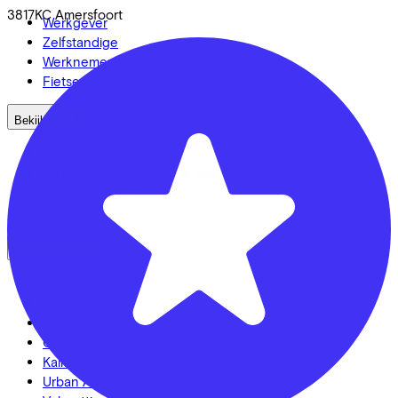
3817KC
Amersfoort
Werkgever
Zelfstandige
Werknemer
Fietsenwinkel
Bekijk ook
Dealer locator
Fiets leasen? Bereken je kosten
Fietsplan 2026
Inloggen
Fietsmerken
Gazelle
Cannondale
Roetz
Cervélo
Kalkhoff
Urban Arrow