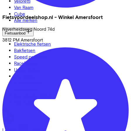
Veloretti
Van Raam
Cube
Fietsvoordeelshop.nl - Winkel Amersfoort
Alle merken
Nijverheidsweg Noord
74d
Fietsaanbod
3812 PM
Amersfoort
Elektrische fietsen
Bakfietsen
Speed pedelecs
Racefietsen
Urban fietsen
Gravelbikes
Mountainbikes
Stadsfietsen
Aangepaste fietsen
Alle fietsen
LinkedIn
Instagram
Facebook