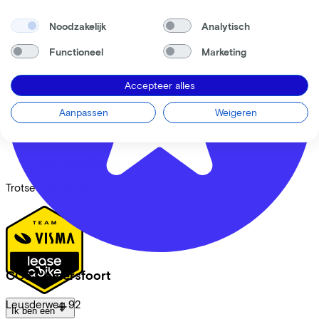
Lease a Bike
Noodzakelijk
Analytisch
Over ons
Onze collega's
Functioneel
Marketing
Vacatures
Stages
Accepteer alles
Contact
Aanpassen
Weigeren
Nieuws
MVO
FAQ
Security & Privacy
Trotse partner van
CC33 Amersfoort
Leusderweg
92
Ik ben een