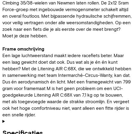
Clmbing 35/38-wielen van Newmen laten rollen. De 2x12 Sram
Force-groep met ingebouwde vermogensmeter schakelt altijd
en overal foutloos. Met bijpassende hydraulische schijfremmen,
voor veilig vertragen onder alle weersomstandigheden. Op een
zoek naar een fiets die je als eerste over de meet brengt?
Moet je deze hebben.
Frame omschrijving
Een lage luchtweerstand maakt iedere racefiets beter. Maar
een laag gewicht doet dat ook. Dus wat als je én én kunt
hebben? Met de Litening AIR C:68X, die we ontwikkeld hebben
in samenwerking met team Intermarché-Circus-Wanty, kan dat.
Dus én aerodynamisch én licht. Met een framegewicht van 799
gram voor framemaat M is het geen probleem om een UCI-
goedgekeurde Litening AIR C:68X van 7,1 kg op te bouwen,
met als toegevoegde waarde de strakke stroomlijn. En vergeet
ook het hoge comfortniveau niet, want alleen een fitte rijder is
een snelle rijder.
Specificaties