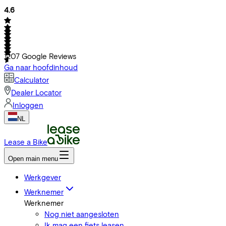
4.6
1207
Google Reviews
Ga naar hoofdinhoud
Calculator
Dealer Locator
Inloggen
NL
Lease a Bike
Open main menu
Werkgever
Werknemer
Werknemer
Nog niet aangesloten
Ik mag een fiets leasen