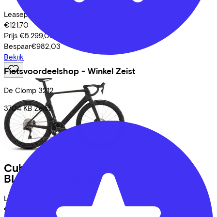
Leaseprijs p/m vanaf
€121,70
Prijs
€5.299,00
Bespaar
€982,03
Bekijk
Fietsvoordeelshop - Winkel Zeist
De Clomp
3212
3704 KB
Zeist
Cube
LITENING AERO C:68X RACE
BLACKLINE
(2026)
Leaseprijs p/m vanaf
€115,72