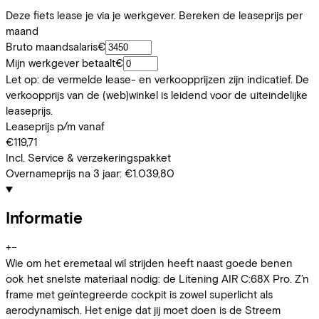
Deze fiets lease je via je werkgever. Bereken de leaseprijs per
maand
Bruto maandsalaris
€
Mijn werkgever betaalt
€
Let op: de vermelde lease- en verkoopprijzen zijn indicatief. De
verkoopprijs van de (web)winkel is leidend voor de uiteindelijke
leaseprijs.
Leaseprijs p/m vanaf
€119,71
Incl. Service & verzekeringspakket
Overnameprijs na 3 jaar:
€1.039,80
Informatie
+
−
Wie om het eremetaal wil strijden heeft naast goede benen
ook het snelste materiaal nodig: de Litening AIR C:68X Pro. Z’n
frame met geïntegreerde cockpit is zowel superlicht als
aerodynamisch. Het enige dat jij moet doen is de Streem