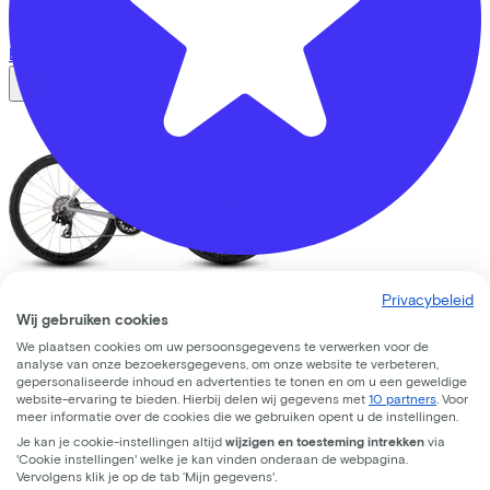
Prijs
€4.999,00
Bespaar
€957,44
Bekijk
Bike Totaal Smeeing
Privacybeleid
Cube
LITENING AIR C:68X PRO
Wij gebruiken cookies
SKYSCRAPER/WHITE
(2026)
Koningsweg
16
We plaatsen cookies om uw persoonsgegevens te verwerken voor de
analyse van onze bezoekersgegevens, om onze website te verbeteren,
3762 EC
Soest
Leaseprijs p/m vanaf
gepersonaliseerde inhoud en advertenties te tonen en om u een geweldige
€115,72
website-ervaring te bieden. Hierbij delen wij gegevens met
10 partners
. Voor
meer informatie over de cookies die we gebruiken opent u de instellingen.
Prijs
€4.999,00
Je kan je cookie-instellingen altijd
wijzigen en toesteming intrekken
via
Bespaar
€957,44
'Cookie instellingen' welke je kan vinden onderaan de webpagina.
Bekijk
Vervolgens klik je op de tab ‘Mijn gegevens'.