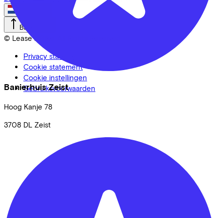
Nederlands
Back to top
© Lease a Bike. All Rights Reserved.
Privacy statement
Cookie statement
Cookie instellingen
Banierhuis Zeist
Gebruiksvoorwaarden
Hoog Kanje
78
3708 DL
Zeist