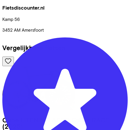
Fietsdiscounter.nl
Kamp
56
3452 AM
Amersfoort
Vergelijkbare fietsen
Cube
LITENING AERO C:68X RACE
(2025)