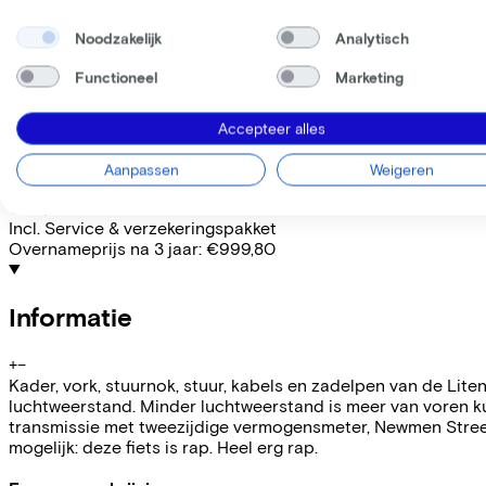
Frame model
Hoog
Noodzakelijk
Analytisch
WERKNEMER
ZELFSTANDIGE
Functioneel
Marketing
Deze fiets lease je via je werkgever. Bereken de leaseprijs 
Bruto maandsalaris
€
Accepteer alles
Mijn werkgever betaalt
€
Let op: de vermelde lease- en verkoopprijzen zijn indicatief.
Aanpassen
Weigeren
Leaseprijs p/m vanaf
€115,72
Incl. Service & verzekeringspakket
Overnameprijs na 3 jaar:
€999,80
Informatie
+
−
Kader, vork, stuurnok, stuur, kabels en zadelpen van de L
luchtweerstand. Minder luchtweerstand is meer van voren k
transmissie met tweezijdige vermogensmeter, Newmen Streem
mogelijk: deze fiets is rap. Heel erg rap.