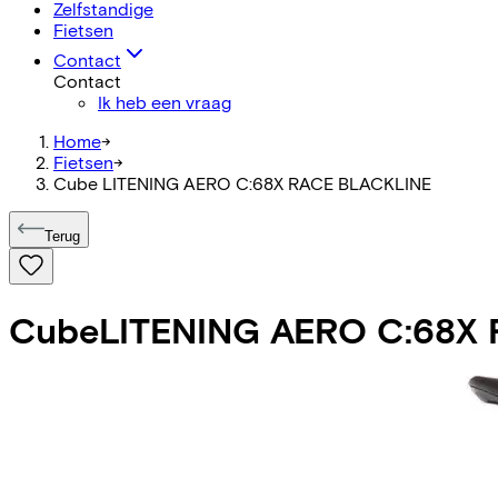
Zelfstandige
Fietsen
Contact
Contact
Ik heb een vraag
Home
->
Fietsen
->
Cube LITENING AERO C:68X RACE BLACKLINE
Terug
Cube
LITENING AERO C:68X