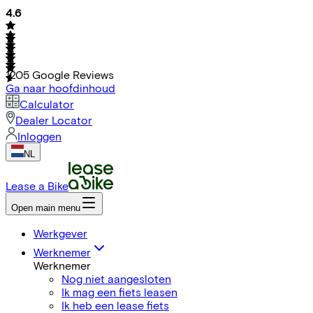
4.6
1205
Google Reviews
Ga naar hoofdinhoud
Calculator
Dealer Locator
Inloggen
NL
Lease a Bike
Open main menu
Werkgever
Werknemer
Werknemer
Nog niet aangesloten
Ik mag een fiets leasen
Ik heb een lease fiets