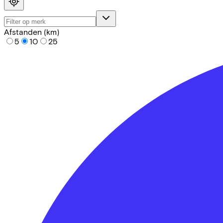
Afstanden (km)
5
10
25