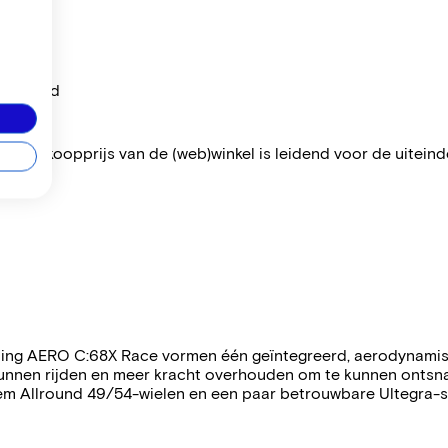
per maand
 De verkoopprijs van de (web)winkel is leidend voor de uiteindel
itening AERO C:68X Race vormen één geïntegreerd, aerodynami
unnen rijden en meer kracht overhouden om te kunnen ontsna
 Allround 49/54-wielen en een paar betrouwbare Ultegra-sch