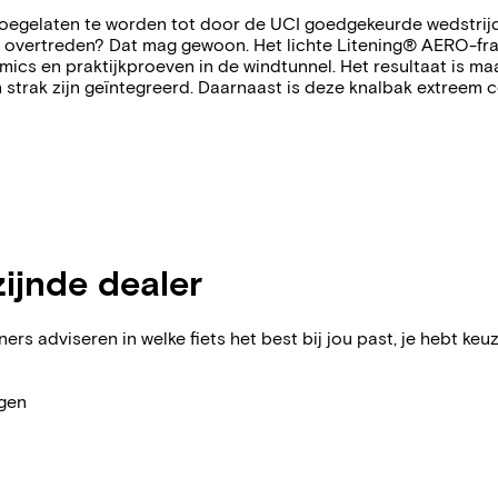
 toegelaten te worden tot door de UCI goedgekeurde wedstrij
e overtreden? Dat mag gewoon. Het lichte Litening® AERO-f
cs en praktijkproeven in de windtunnel. Het resultaat is maa
strak zijn geïntegreerd. Daarnaast is deze knalbak extreem c
zijnde dealer
ers adviseren in welke fiets het best bij jou past, je hebt keuz
agen