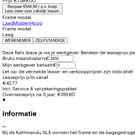
Prijs
€1.599,00
Bespaar €544,68 t.o.v. koop.
Lees meer over zakelijk leasen.
Frame model
Laag
Midden
Hoog
Frame model
Laag
WERKNEMER
ZELFSTANDIGE
Deze fiets lease je via je werkgever. Bereken de leaseprijs 
Bruto maandsalaris
€
Mijn werkgever betaalt
€
Let op: de vermelde lease- en verkoopprijzen zijn indicatief.
Leaseprijs p/m vanaf
€42,77
Incl. Service & verzekeringspakket
Overnameprijs na 3 jaar:
€319,80
Informatie
+
−
Bij de Kathmandu SLX vormen het frame en de bagagedrager éé