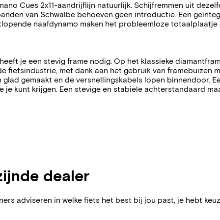
imano Cues 2x11-aandrijflijn natuurlijk. Schijfremmen uit dez
-banden van Schwalbe behoeven geen introductie. Een geïnt
tlopende naafdynamo maken het probleemloze totaalplaatje co
heeft je een stevig frame nodig. Op het klassieke diamantfr
n de fietsindustrie, met dank aan het gebruik van framebuizen
jn glad gemaakt en de versnellingskabels lopen binnendoor. E
ie je kunt krijgen. Een stevige en stabiele achterstandaard m
zijnde dealer
ers adviseren in welke fiets het best bij jou past, je hebt keuz