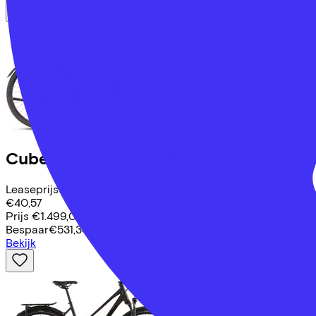
Cube
KATHMANDU EXC
(2025)
Leaseprijs p/m vanaf
€40,57
Prijs
€1.499,00
Bespaar
€531,34
Bekijk