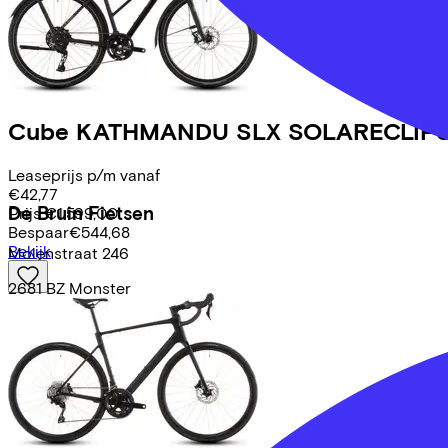
Cube
KATHMANDU SLX SOLARECLIP
Leaseprijs p/m vanaf
€42,77
De Bruin Fietsen
Prijs
€1.599,00
Bespaar
€544,68
Bekijk
Molenstraat
246
2681 BZ
Monster