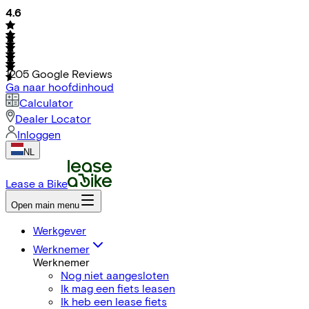
4.6
1205
Google Reviews
Ga naar hoofdinhoud
Calculator
Dealer Locator
Inloggen
NL
Lease a Bike
Open main menu
Werkgever
Werknemer
Werknemer
Nog niet aangesloten
Ik mag een fiets leasen
Ik heb een lease fiets