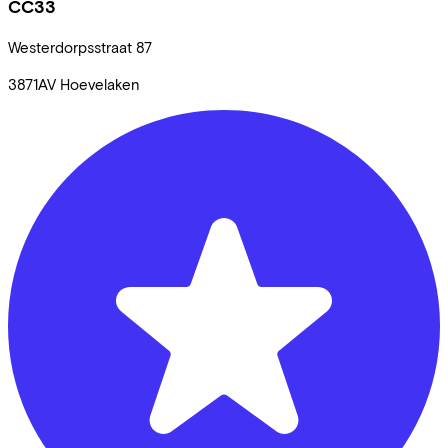
CC33
Westerdorpsstraat
87
3871AV
Hoevelaken