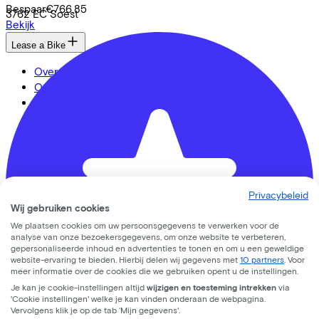
Bespaar
€766,85
3762 EC
Soest
Bekijk
Lease a Bike
Over ons
Onze collega's
Vacatures
Stages
Contact
Nieuws
MVO
FAQ
Privacybeleid
Security & Privacy
Wij gebruiken cookies
Trotse partner van
We plaatsen cookies om uw persoonsgegevens te verwerken voor de
analyse van onze bezoekersgegevens, om onze website te verbeteren,
gepersonaliseerde inhoud en advertenties te tonen en om u een geweldige
website-ervaring te bieden. Hierbij delen wij gegevens met
10 partners
. Voor
meer informatie over de cookies die we gebruiken opent u de instellingen.
Je kan je cookie-instellingen altijd
wijzigen en toesteming intrekken
via
'Cookie instellingen' welke je kan vinden onderaan de webpagina.
Vervolgens klik je op de tab ‘Mijn gegevens'.