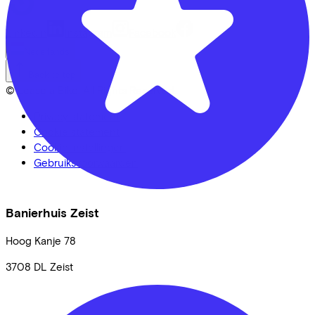
LinkedIn
Instagram
Facebook
Nederlands
Back to top
© Lease a Bike. All Rights Reserved.
Privacy statement
Cookie statement
Cookie instellingen
Gebruiksvoorwaarden
Banierhuis Zeist
Hoog Kanje
78
3708 DL
Zeist