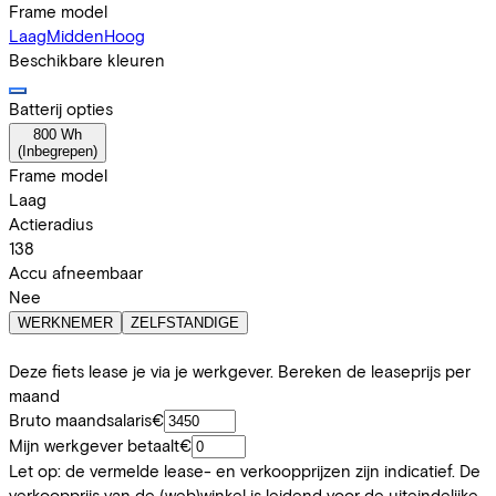
Frame model
Laag
Midden
Hoog
Beschikbare kleuren
Batterij opties
800 Wh
(
Inbegrepen
)
Frame model
Laag
Actieradius
138
Accu afneembaar
Nee
WERKNEMER
ZELFSTANDIGE
Deze fiets lease je via je werkgever. Bereken de leaseprijs per
maand
Bruto maandsalaris
€
Mijn werkgever betaalt
€
Let op: de vermelde lease- en verkoopprijzen zijn indicatief. De
verkoopprijs van de (web)winkel is leidend voor de uiteindelijke