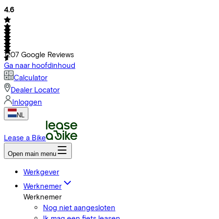
4.6
1207
Google Reviews
Ga naar hoofdinhoud
Calculator
Dealer Locator
Inloggen
NL
Lease a Bike
Open main menu
Werkgever
Werknemer
Werknemer
Nog niet aangesloten
Ik mag een fiets leasen