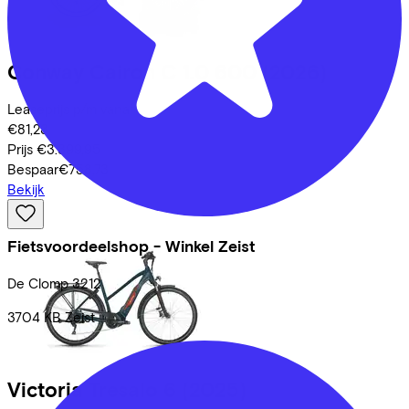
Conway
Cairon C 1.0 600
(2026)
Leaseprijs p/m vanaf
€81,23
Prijs
€3.399,95
Bespaar
€758,73
Bekijk
Fietsvoordeelshop - Winkel Zeist
De Clomp
3212
3704 KB
Zeist
Victoria
Tresalo 6
(2025)