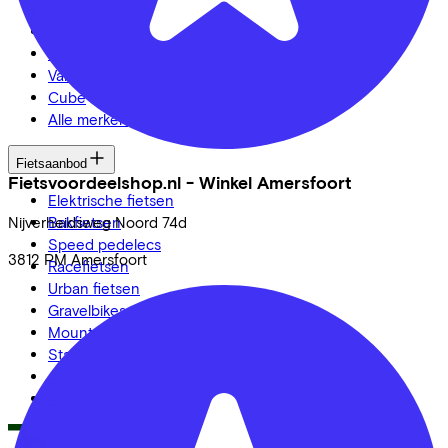
Kalkhoff
Urban Arrow
Veloretti
Van Raam
Cube
Alle merken
Fietsaanbod
Fietsvoordeelshop.nl - Winkel Amersfoort
Elektrische fietsen
Bakfietsen
Nijverheidsweg Noord
74d
Speed pedelecs
3812 PM
Amersfoort
Racefietsen
Urban fietsen
Gravelbikes
Mountainbikes
Stadsfietsen
Aangepaste fietsen
Alle fietsen