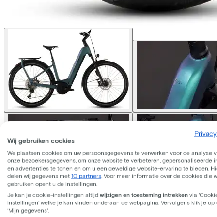
Privacy
Wij gebruiken cookies
We plaatsen cookies om uw persoonsgegevens te verwerken voor de analyse 
onze bezoekersgegevens, om onze website te verbeteren, gepersonaliseerde 
en advertenties te tonen en om u een geweldige website-ervaring te bieden. Hie
delen wij gegevens met
10 partners
. Voor meer informatie over de cookies die 
gebruiken opent u de instellingen.
Je kan je cookie-instellingen altijd
wijzigen en toesteming intrekken
via 'Cooki
Cube
KATHMANDU HYBRID 
instellingen' welke je kan vinden onderaan de webpagina. Vervolgens klik je op
‘Mijn gegevens'.