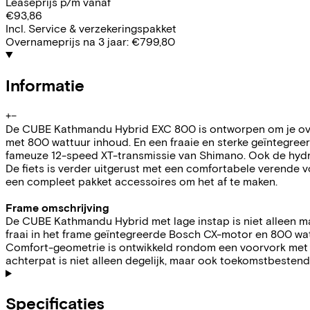
Leaseprijs p/m vanaf
€93,86
Incl. Service & verzekeringspakket
Overnameprijs na 3 jaar:
€799,80
Informatie
+
−
De CUBE Kathmandu Hybrid EXC 800 is ontworpen om je ov
met 800 wattuur inhoud. En een fraaie en sterke geïntegre
fameuze 12-speed XT-transmissie van Shimano. Ook de hydra
De fiets is verder uitgerust met een comfortabele verende vo
een compleet pakket accessoires om het af te maken.
Frame omschrijving
De CUBE Kathmandu Hybrid met lage instap is niet alleen mak
fraai in het frame geïntegreerde Bosch CX-motor en 800 wa
Comfort-geometrie is ontwikkeld rondom een voorvork met 1
achterpat is niet alleen degelijk, maar ook toekomstbestend
Specificaties