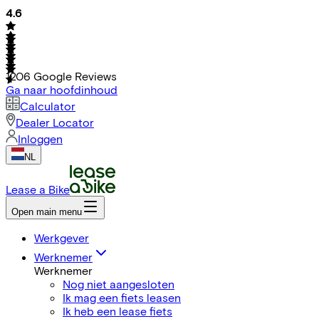
4.6
1206
Google Reviews
Ga naar hoofdinhoud
Calculator
Dealer Locator
Inloggen
NL
Lease a Bike
Open main menu
Werkgever
Werknemer
Werknemer
Nog niet aangesloten
Ik mag een fiets leasen
Ik heb een lease fiets