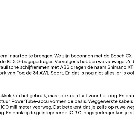
eral naartoe te brengen. We zijn begonnen met de Bosch C
erde IC 3.0-bagagedrager. Vervolgens hebben we vanwege z'n 
ulische schijfremmen met ABS dragen de naam Shimano XT, een
rk van Fox: de 34 AWL Sport. En dat is nog niet alles; er is 
kelijk in het gebruik, maar ook een lust voor het oog. En dan
ttuur PowerTube-accu vormen de basis. Weggewerkte kabels dr
00 millimeter veerweg. Dat betekent dat je zelfs op ruwe we
ig. En dankzij de geïntegreerde IC 3.0-bagagedrager kun je a