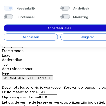
Prijs
€3.999,00
Noodzakelijk
Analytisch
Bespaar €825,54 t.o.v. koop.
Lees meer over zakelijk leasen.
Functioneel
Marketing
Frame model
Laag
Midden
Hoog
Accepteer alles
Beschikbare kleuren
Aanpassen
Weigeren
Batterij opties
800 Wh
(
Inbegrepen
)
Frame model
Laag
Actieradius
138
Accu afneembaar
Nee
WERKNEMER
ZELFSTANDIGE
Deze fiets lease je via je werkgever. Bereken de leaseprijs 
Bruto maandsalaris
€
Mijn werkgever betaalt
€
Let op: de vermelde lease- en verkoopprijzen zijn indicatief.