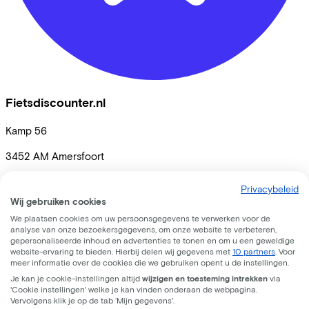
Fietsdiscounter.nl
Kamp
56
3452 AM
Amersfoort
Privacybeleid
Vergelijkbare fietsen
Wij gebruiken cookies
We plaatsen cookies om uw persoonsgegevens te verwerken voor de
analyse van onze bezoekersgegevens, om onze website te verbeteren,
gepersonaliseerde inhoud en advertenties te tonen en om u een geweldige
website-ervaring te bieden. Hierbij delen wij gegevens met
10 partners
. Voor
meer informatie over de cookies die we gebruiken opent u de instellingen.
Je kan je cookie-instellingen altijd
wijzigen en toesteming intrekken
via
'Cookie instellingen' welke je kan vinden onderaan de webpagina.
Vervolgens klik je op de tab ‘Mijn gegevens'.