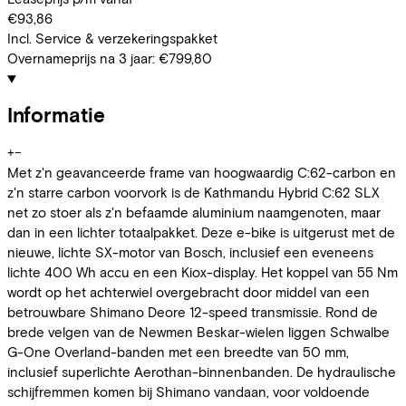
€93,86
Incl. Service & verzekeringspakket
Overnameprijs na 3 jaar:
€799,80
Informatie
+
−
Met z'n geavanceerde frame van hoogwaardig C:62-carbon en
z'n starre carbon voorvork is de Kathmandu Hybrid C:62 SLX
net zo stoer als z'n befaamde aluminium naamgenoten, maar
dan in een lichter totaalpakket. Deze e-bike is uitgerust met de
nieuwe, lichte SX-motor van Bosch, inclusief een eveneens
lichte 400 Wh accu en een Kiox-display. Het koppel van 55 Nm
wordt op het achterwiel overgebracht door middel van een
betrouwbare Shimano Deore 12-speed transmissie. Rond de
brede velgen van de Newmen Beskar-wielen liggen Schwalbe
G-One Overland-banden met een breedte van 50 mm,
inclusief superlichte Aerothan-binnenbanden. De hydraulische
schijfremmen komen bij Shimano vandaan, voor voldoende