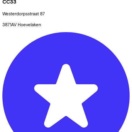
CC33
Westerdorpsstraat
87
3871AV
Hoevelaken