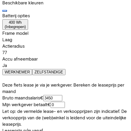
Beschikbare kleuren
Batterij opties
400 Wh
(
Inbegrepen
)
Frame model
Laag
Actieradius
77
Accu afneembaar
Ja
WERKNEMER
ZELFSTANDIGE
Deze fiets lease je via je werkgever. Bereken de leaseprijs per
maand
Bruto maandsalaris
€
Mijn werkgever betaalt
€
Let op: de vermelde lease- en verkoopprijzen zijn indicatief. De
verkoopprijs van de (web)winkel is leidend voor de uiteindelijke
leaseprijs.
Leaseprijs p/m vanaf