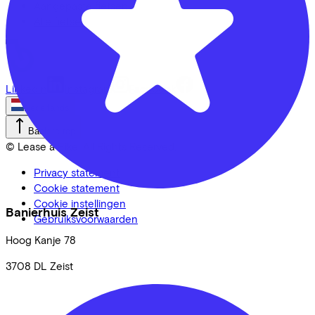
Aangepaste fietsen
Alle fietsen
LinkedIn
Instagram
Facebook
Nederlands
Back to top
© Lease a Bike. All Rights Reserved.
Privacy statement
Cookie statement
Cookie instellingen
Banierhuis Zeist
Gebruiksvoorwaarden
Hoog Kanje
78
3708 DL
Zeist