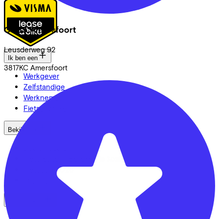
CC33 Amersfoort
Leusderweg
92
Ik ben een
3817KC
Amersfoort
Werkgever
Zelfstandige
Werknemer
Fietsenwinkel
Bekijk ook
Dealer locator
Fiets leasen? Bereken je kosten
Fietsplan 2026
Inloggen
Fietsmerken