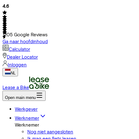
4.6
1205
Google Reviews
Ga naar hoofdinhoud
Calculator
Dealer Locator
Inloggen
NL
Lease a Bike
Open main menu
Werkgever
Werknemer
Werknemer
Nog niet aangesloten
Ik mag een fiets leasen