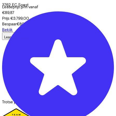
3762 EC
Soest
Leaseprijs p/m vanaf
€89,87
Prijs
€3.799,00
Bespaar
€809,14
Bekijk
Lease a Bike
Over ons
Onze collega's
Vacatures
Stages
Contact
Nieuws
MVO
FAQ
Security & Privacy
Trotse partner van