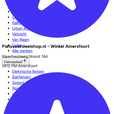
Gazelle
Cannondale
Roetz
Cervélo
Kalkhoff
Urban Arrow
Veloretti
Van Raam
Cube
Fietsvoordeelshop.nl - Winkel Amersfoort
Alle merken
Nijverheidsweg Noord
74d
Fietsaanbod
3812 PM
Amersfoort
Elektrische fietsen
Bakfietsen
Speed pedelecs
Racefietsen
Urban fietsen
Gravelbikes
Mountainbikes
Stadsfietsen