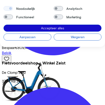
Noodzakelijk
Analytisch
Functioneel
Marketing
Merida
eFLOAT CITY 600
(2026)
Accepteer alles
Leaseprijs p/m vanaf
Aanpassen
Weigeren
€89,87
Prijs
€3.799,00
Bespaar
€809,14
Bekijk
Fietsvoordeelshop - Winkel Zeist
De Clomp
3212
3704 KB
Zeist