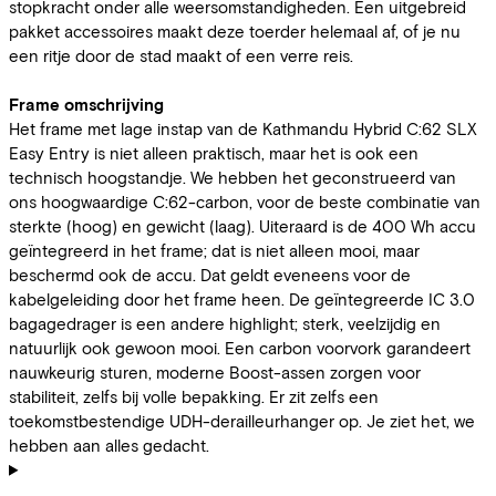
stopkracht onder alle weersomstandigheden. Een uitgebreid
pakket accessoires maakt deze toerder helemaal af, of je nu
een ritje door de stad maakt of een verre reis.
Frame omschrijving
Het frame met lage instap van de Kathmandu Hybrid C:62 SLX
Easy Entry is niet alleen praktisch, maar het is ook een
technisch hoogstandje. We hebben het geconstrueerd van
ons hoogwaardige C:62-carbon, voor de beste combinatie van
sterkte (hoog) en gewicht (laag). Uiteraard is de 400 Wh accu
geïntegreerd in het frame; dat is niet alleen mooi, maar
beschermd ook de accu. Dat geldt eveneens voor de
kabelgeleiding door het frame heen. De geïntegreerde IC 3.0
bagagedrager is een andere highlight; sterk, veelzijdig en
natuurlijk ook gewoon mooi. Een carbon voorvork garandeert
nauwkeurig sturen, moderne Boost-assen zorgen voor
stabiliteit, zelfs bij volle bepakking. Er zit zelfs een
toekomstbestendige UDH-derailleurhanger op. Je ziet het, we
hebben aan alles gedacht.