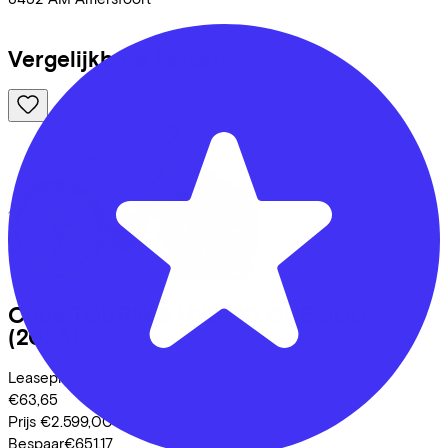
Vergelijkbare fietsen
Cube
TOURING HYBRID ONE 500
(2025)
Leaseprijs p/m vanaf
€63,65
Prijs
€2.599,00
Bespaar
€651,17