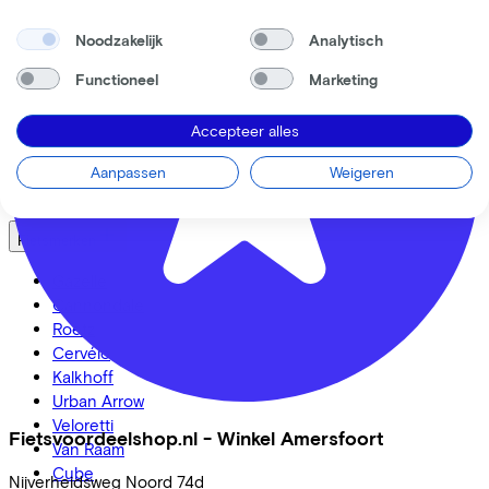
Werknemer
Fietsenwinkel
Noodzakelijk
Analytisch
Functioneel
Marketing
Bekijk ook
Dealer locator
Accepteer alles
Fiets leasen? Bereken je kosten
Fietsplan 2026
Aanpassen
Weigeren
Inloggen
Fietsmerken
Gazelle
Cannondale
Roetz
Cervélo
Kalkhoff
Urban Arrow
Veloretti
Fietsvoordeelshop.nl - Winkel Amersfoort
Van Raam
Cube
Nijverheidsweg Noord
74d