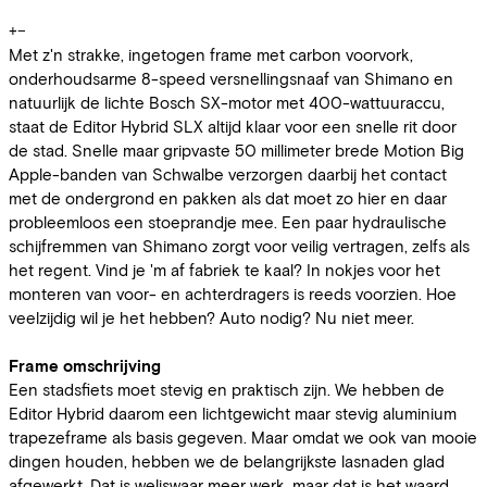
+
−
Met z'n strakke, ingetogen frame met carbon voorvork,
onderhoudsarme 8-speed versnellingsnaaf van Shimano en
natuurlijk de lichte Bosch SX-motor met 400-wattuuraccu,
staat de Editor Hybrid SLX altijd klaar voor een snelle rit door
de stad. Snelle maar gripvaste 50 millimeter brede Motion Big
Apple-banden van Schwalbe verzorgen daarbij het contact
met de ondergrond en pakken als dat moet zo hier en daar
probleemloos een stoeprandje mee. Een paar hydraulische
schijfremmen van Shimano zorgt voor veilig vertragen, zelfs als
het regent. Vind je 'm af fabriek te kaal? In nokjes voor het
monteren van voor- en achterdragers is reeds voorzien. Hoe
veelzijdig wil je het hebben? Auto nodig? Nu niet meer.
Frame omschrijving
Een stadsfiets moet stevig en praktisch zijn. We hebben de
Editor Hybrid daarom een lichtgewicht maar stevig aluminium
trapezeframe als basis gegeven. Maar omdat we ook van mooie
dingen houden, hebben we de belangrijkste lasnaden glad
afgewerkt. Dat is weliswaar meer werk, maar dat is het waard.