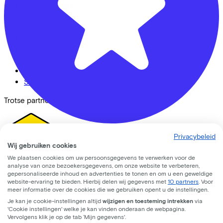
Onze collega's
Vacatures
Stages
Contact
Nieuws
MVO
FAQ
Security & Privacy
Trotse partner van
Privacybeleid
CC33 Amersfoort
Wij gebruiken cookies
We plaatsen cookies om uw persoonsgegevens te verwerken voor de
Leusderweg
92
analyse van onze bezoekersgegevens, om onze website te verbeteren,
gepersonaliseerde inhoud en advertenties te tonen en om u een geweldige
3817KC
Amersfoort
website-ervaring te bieden. Hierbij delen wij gegevens met
10 partners
. Voor
Ik ben een
meer informatie over de cookies die we gebruiken opent u de instellingen.
Je kan je cookie-instellingen altijd
wijzigen en toesteming intrekken
via
Werkgever
'Cookie instellingen' welke je kan vinden onderaan de webpagina.
Zelfstandige
Vervolgens klik je op de tab ‘Mijn gegevens'.