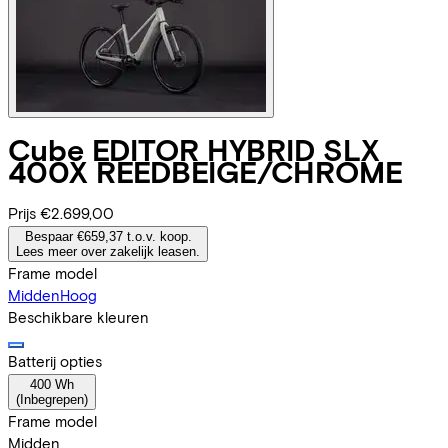
Cube
EDITOR HYBRID SLX
400X REEDBEIGE/CHROME
Prijs
€2.699,00
Bespaar €659,37 t.o.v. koop.
Lees meer over zakelijk leasen.
Frame model
Midden
Hoog
Beschikbare kleuren
Batterij opties
400 Wh
(
Inbegrepen
)
Frame model
Midden