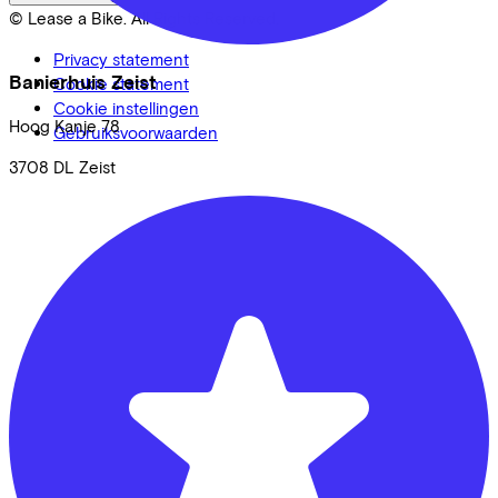
© Lease a Bike. All Rights Reserved.
Privacy statement
Banierhuis Zeist
Cookie statement
Cookie instellingen
Hoog Kanje
78
Gebruiksvoorwaarden
3708 DL
Zeist