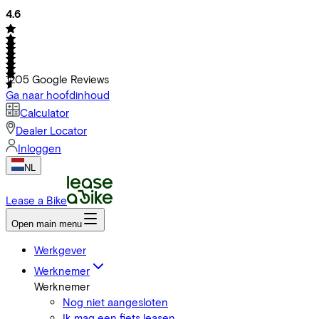
4.6
1205
Google Reviews
Ga naar hoofdinhoud
Calculator
Dealer Locator
Inloggen
NL
Lease a Bike
Open main menu
Werkgever
Werknemer
Werknemer
Nog niet aangesloten
Ik mag een fiets leasen