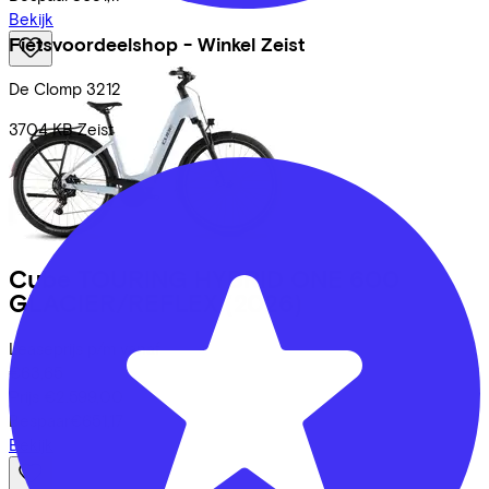
Bekijk
Fietsvoordeelshop - Winkel Zeist
De Clomp
3212
3704 KB
Zeist
Cube
TOURING HYBRID ONE 600
GLACIER/REFLEX
(2026)
Leaseprijs p/m vanaf
€63,65
Prijs
€2.599,00
Bespaar
€651,17
Bekijk