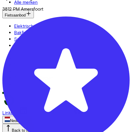
Alle merken
3812 PM
Amersfoort
Fietsaanbod
Elektrische fietsen
Bakfietsen
Speed pedelecs
Racefietsen
Urban fietsen
Gravelbikes
Mountainbikes
Stadsfietsen
Aangepaste fietsen
Alle fietsen
LinkedIn
Instagram
Facebook
Nederlands
Back to top