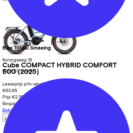
Bike Totaal Smeeing
Koningsweg
16
Cube
COMPACT HYBRID COMFORT
500
(2025)
3762 EC
Soest
Leaseprijs p/m vanaf
€63,65
Prijs
€2.599,00
Bespaar
€651,17
Bekijk
Lease a Bike
Over ons