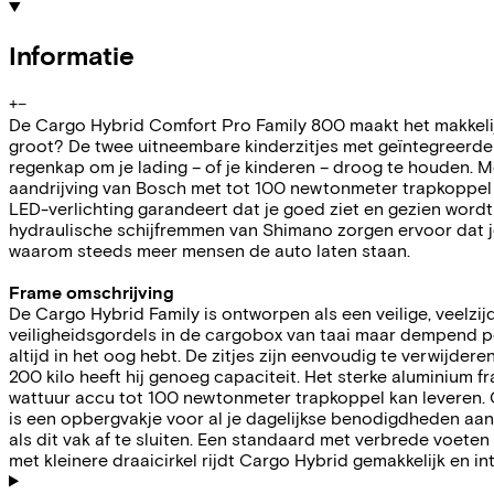
Informatie
+
−
De Cargo Hybrid Comfort Pro Family 800 maakt het makkelijker
groot? De twee uitneembare kinderzitjes met geïntegreerde ve
regenkap om je lading – of je kinderen – droog te houden.
aandrijving van Bosch met tot 100 newtonmeter trapkoppel e
LED-verlichting garandeert dat je goed ziet en gezien wordt
hydraulische schijfremmen van Shimano zorgen ervoor dat je 
waarom steeds meer mensen de auto laten staan.
Frame omschrijving
De Cargo Hybrid Family is ontworpen als een veilige, veelzi
veiligheidsgordels in de cargobox van taai maar dempend po
altijd in het oog hebt. De zitjes zijn eenvoudig te verwij
200 kilo heeft hij genoeg capaciteit. Het sterke aluminiu
wattuur accu tot 100 newtonmeter trapkoppel kan leveren.
is een opbergvakje voor al je dagelijkse benodigdheden aan 
als dit vak af te sluiten. Een standaard met verbrede voete
met kleinere draaicirkel rijdt Cargo Hybrid gemakkelijk en intu