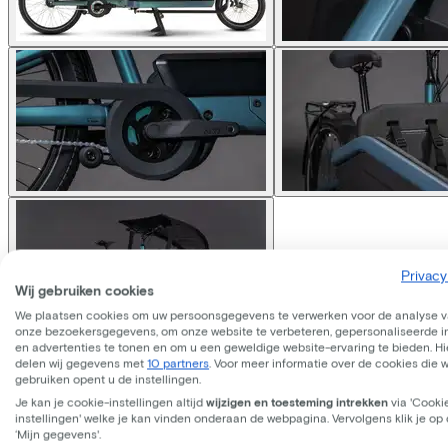
Privacy
Wij gebruiken cookies
We plaatsen cookies om uw persoonsgegevens te verwerken voor de analyse 
onze bezoekersgegevens, om onze website te verbeteren, gepersonaliseerde 
en advertenties te tonen en om u een geweldige website-ervaring te bieden. Hie
delen wij gegevens met
10 partners
. Voor meer informatie over de cookies die 
Cube
CARGO HYBRID COMF
gebruiken opent u de instellingen.
Je kan je cookie-instellingen altijd
wijzigen en toesteming intrekken
via 'Cooki
instellingen' welke je kan vinden onderaan de webpagina. Vervolgens klik je op
‘Mijn gegevens'.
Prijs
€4.899,00