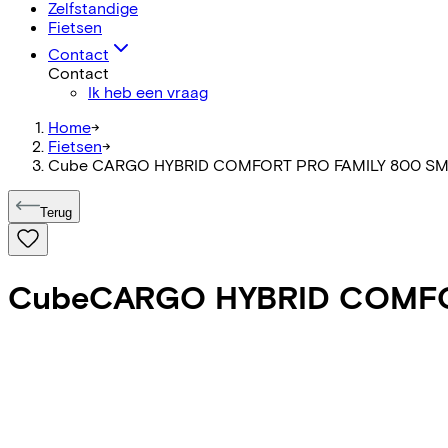
Zelfstandige
Fietsen
Contact
Contact
Ik heb een vraag
Home
->
Fietsen
->
Cube CARGO HYBRID COMFORT PRO FAMILY 800 S
Terug
Cube
CARGO HYBRID COMFO