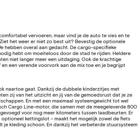
comfortabel vervoeren, maar vind je de auto te vies en te
Ziet het weer er niet zo best uit? Bevestig de optionele
 We hebben overal aan gedacht. De cargo-specifieke
nodig hebt om moeiteloos door de stad te rijden. Heldere
aten niet langer meer een uitdaging. Ook de krachtige
 en een verende voorvork aan de mix toe en je begrijpt
ok naartoe gaat. Dankzij de dubbele kinderzitjes met
 zij van het uitzicht en jij van de gemoedsrust dat je ze
boodschappen. En met een maximaal systeemgewicht tot wel
 Bosch Cargo Line-motor, die samen met de meegeleverde 800
egevoegd voor nog meer kilometers tussen laadbeurten. Er
optioneel kettingslot – maakt het mogelijk zowel de fiets
dt je kleding schoon. En dankzij het verbeterde stuursysteem