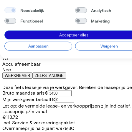
Bespaar €949,24 t.o.v. koop.
Lees meer over zakelijk leasen.
Noodzakelijk
Analytisch
Beschikbare kleuren
Functioneel
Marketing
Batterij opties
800 Wh
Accepteer alles
(
Inbegrepen
)
Frame model
Aanpassen
Weigeren
Hoog
Actieradius
70
Accu afneembaar
Nee
WERKNEMER
ZELFSTANDIGE
Deze fiets lease je via je werkgever. Bereken de leaseprijs 
Bruto maandsalaris
€
Mijn werkgever betaalt
€
Let op: de vermelde lease- en verkoopprijzen zijn indicatief.
Leaseprijs p/m vanaf
€113,72
Incl. Service & verzekeringspakket
Overnameprijs na 3 jaar:
€979,80