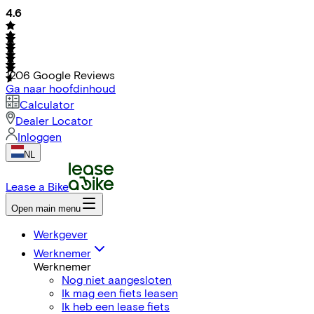
4.6
1206
Google Reviews
Ga naar hoofdinhoud
Calculator
Dealer Locator
Inloggen
NL
Lease a Bike
Open main menu
Werkgever
Werknemer
Werknemer
Nog niet aangesloten
Ik mag een fiets leasen
Ik heb een lease fiets