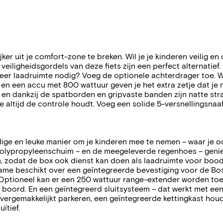
 uit je comfort-zone te breken. Wil je je kinderen veilig en 
iligheidsgordels van deze fiets zijn een perfect alternatief. 
 Meer laadruimte nodig? Voeg de optionele achterdrager toe.
n een accu met 800 wattuur geven je het extra zetje dat je 
 en dankzij de spatborden en gripvaste banden zijn natte str
altijd de controle houdt. Voeg een solide 5-versnellingsnaaf
jdige en leuke manier om je kinderen mee te nemen – waar je o
lypropyleenschuim – en de meegeleverde regenhoes – genieten
deren, zodat de box ook dienst kan doen als laadruimte voor 
m frame beschikt over een geïntegreerde bevestiging voor de
 Optioneel kan er een 250 wattuur range-extender worden to
boord. En een geïntegreerd sluitsysteem – dat werkt met een 
n vergemakkelijkt parkeren, een geïntegreerde kettingkast hou
ïtief.