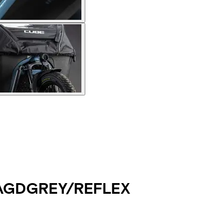
AGDGREY/REFLEX