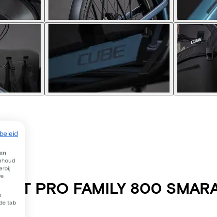
beleid
van
inhoud
rbij
we
ORT PRO FAMILY 800 SMAR
e
 de tab