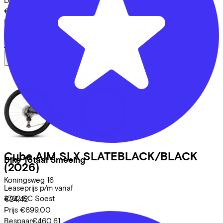
Leaseprijs p/m vanaf
€22,43
Prijs
€599,00
Bespaar
€452,41
Bekijk
Cube
AIM SLX SLATEBLACK/BLACK
Bike Totaal Smeeing
(2026)
Koningsweg
16
Leaseprijs p/m vanaf
3762 EC
Soest
€24,42
Prijs
€699,00
Bespaar
€460,61