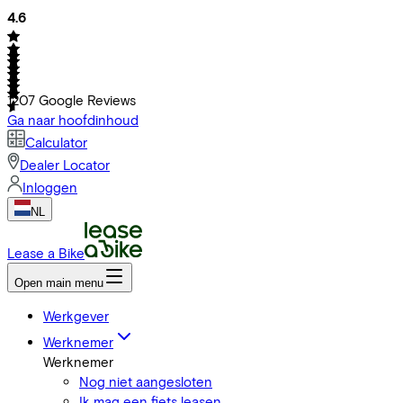
4.6
1207
Google Reviews
Ga naar hoofdinhoud
Calculator
Dealer Locator
Inloggen
NL
Lease a Bike
Open main menu
Werkgever
Werknemer
Werknemer
Nog niet aangesloten
Ik mag een fiets leasen