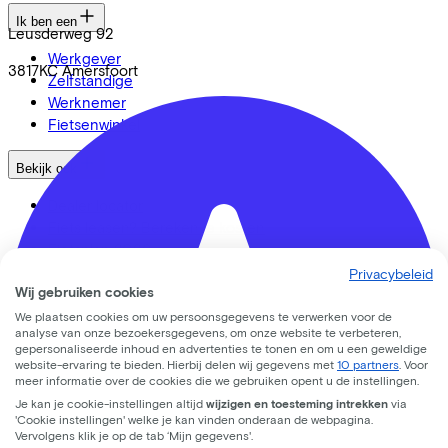
Ik ben een
Leusderweg
92
Werkgever
3817KC
Amersfoort
Zelfstandige
Werknemer
Fietsenwinkel
Bekijk ook
Dealer locator
Fiets leasen? Bereken je kosten
Fietsplan 2026
Inloggen
Privacybeleid
Wij gebruiken cookies
Fietsmerken
We plaatsen cookies om uw persoonsgegevens te verwerken voor de
analyse van onze bezoekersgegevens, om onze website te verbeteren,
gepersonaliseerde inhoud en advertenties te tonen en om u een geweldige
Gazelle
website-ervaring te bieden. Hierbij delen wij gegevens met
10 partners
. Voor
Cannondale
meer informatie over de cookies die we gebruiken opent u de instellingen.
Roetz
Je kan je cookie-instellingen altijd
wijzigen en toesteming intrekken
via
Cervélo
'Cookie instellingen' welke je kan vinden onderaan de webpagina.
Vervolgens klik je op de tab ‘Mijn gegevens'.
Kalkhoff