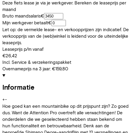
Deze fiets lease je via je werkgever. Bereken de leaseprijs per
maand
Bruto maandsalaris
€
Mijn werkgever betaalt
€
Let op: de vermelde lease- en verkoopprijzen zijn indicatief. De
verkoopprijs van de (web)winkel is leidend voor de uiteindelijke
leaseprijs.
Leaseprijs p/m vanaf
€26,42
Incl. Service & verzekeringspakket
Overnameprijs na 3 jaar:
€159,80
Informatie
+
−
Hoe goed kan een mountainbike op dit prijspunt zijn? Zo goed
dus. Want de Attention Pro overtreft alle verwachtingen! De
onderdelen die we geselecteerd hebben staan bekend om
hun functionaliteit en betrouwbaarheid. Denk aan de
beproefde Shimano Deore-aandrijflijn met 12 versnellingen en