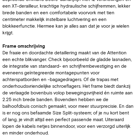
een XT-derailleur, krachtige hydraulische schijfremmen, lekker
brede banden en een comfortabele voorvork met tien
centimeter makkelijk instelbare luchtvering en een
blokkeerfunctie. Hiermee kan je alles aan dat je voor je wielen
krijgt.
Frame omschrijving
De fraaie en doordachte detaillering maakt van de Attention
een echte blikvanger. Check bijvoorbeeld de gladde lasnaden,
de integratie van standaard- en schrijfrembevestiging en de
eveneens geïntegreerde montagepunten voor
achterspatborden en -bagagedragers. Of de trapas met
onderhoudsvriendelijke schroeflagers. Het frame biedt dankzij
de verlaagde bovenbuis volop bewegingsvrijheid én ruimte aan
2.25 inch brede banden. Bovendien hebben we de
balhoofdbuis conisch gemaakt, voor meer stuurprecisie. En dan
is er nog ons befaamde Size Split-systeem; of je nu kort bent
of lang, je vindt altijd een perfect passende maat. Uiteraard
lopen de kabels netjes binnendoor, voor een verzorgd uiterlijk
en minder onderhoud.