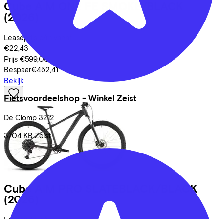
Cube
AIM ONE FE SMOKE/BLACK
(2026)
Leaseprijs p/m vanaf
€22,43
Prijs
€599,00
Bespaar
€452,41
Bekijk
Fietsvoordeelshop - Winkel Zeist
De Clomp
3212
3704 KB
Zeist
Cube
AIM PRO SLATEBLACK/BLACK
(2026)