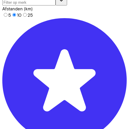
Afstanden (km)
5
10
25