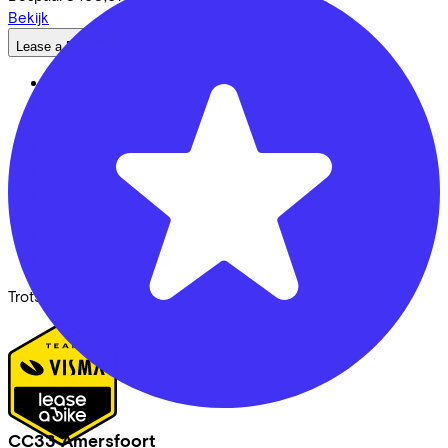
Bekijk
Lease a Bike
Over ons
Onze collega's
Vacatures
Stages
Contact
Nieuws
MVO
FAQ
Security & Privacy
Trotse partner van
CC33 Amersfoort