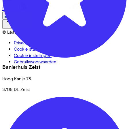
LinkedIn
Instagram
Facebook
Nederlands
Back to top
© Lease a Bike. All Rights Reserved.
Privacy statement
Cookie statement
Cookie instellingen
Gebruiksvoorwaarden
Banierhuis Zeist
Hoog Kanje
78
3708 DL
Zeist