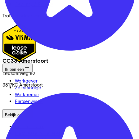
Security & Privacy
Trotse partner van
CC33 Amersfoort
Ik ben een
Leusderweg
92
Werkgever
3817KC
Amersfoort
Zelfstandige
Werknemer
Fietsenwinkel
Bekijk ook
Dealer locator
Fiets leasen? Bereken je kosten