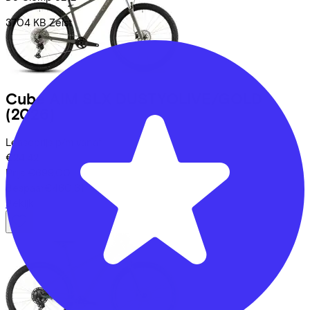
3704 KB
Zeist
Cube
AIM SLX DUSTYOLIVE/GOLD
(2026)
Leaseprijs p/m vanaf
€24,42
Prijs
€699,00
Bespaar
€460,61
Bekijk