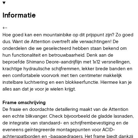
Informatie
+
−
Hoe goed kan een mountainbike op dit prijspunt zijn? Zo goed
dus. Want de Attention overtreft alle verwachtingen! De
onderdelen die we geselecteerd hebben staan bekend om
hun functionaliteit en betrouwbaarheid. Denk aan de
beproefde Shimano Deore-aandrijflijn met 1x12 versnellingen,
krachtige hydraulische schijfremmen, lekker brede banden en
een comfortabele voorvork met tien centimeter makkelijk
instelbare luchtvering en een blokkeerfunctie. Hiermee kan je
alles aan dat je voor je wielen krijgt.
Frame omschrijving
De fraaie en doordachte detaillering maakt van de Attention
een echte blikvanger. Check bijvoorbeeld de gladde lasnaden,
de integratie van standaard- en schrijfrembevestiging en de
eveneens geïntegreerde montagepunten voor ACID-
achterspatborden en -bagagedragers. Het frame biedt dankzij