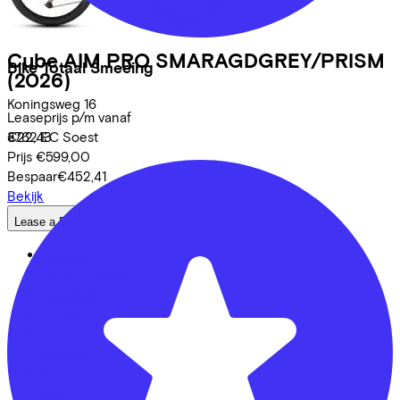
Cube
AIM PRO SMARAGDGREY/PRISM
Bike Totaal Smeeing
(2026)
Koningsweg
16
Leaseprijs p/m vanaf
3762 EC
Soest
€22,43
Prijs
€599,00
Bespaar
€452,41
Bekijk
Lease a Bike
Over ons
Onze collega's
Vacatures
Stages
Contact
Nieuws
MVO
FAQ