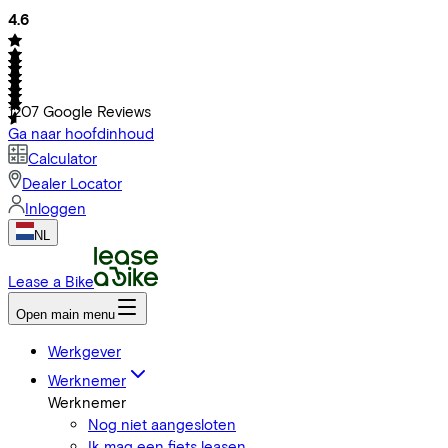
4.6
1207
Google Reviews
Ga naar hoofdinhoud
Calculator
Dealer Locator
Inloggen
NL
Lease a Bike
Open main menu
Werkgever
Werknemer
Werknemer
Nog niet aangesloten
Ik mag een fiets leasen