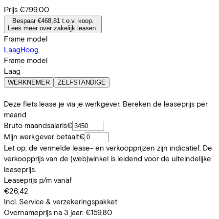
Prijs
€799,00
Bespaar €468,81 t.o.v. koop.
Lees meer over zakelijk leasen.
Frame model
Laag
Hoog
Frame model
Laag
WERKNEMER
ZELFSTANDIGE
Deze fiets lease je via je werkgever. Bereken de leaseprijs per
maand
Bruto maandsalaris
€
Mijn werkgever betaalt
€
Let op: de vermelde lease- en verkoopprijzen zijn indicatief. De
verkoopprijs van de (web)winkel is leidend voor de uiteindelijke
leaseprijs.
Leaseprijs p/m vanaf
€26,42
Incl. Service & verzekeringspakket
Overnameprijs na 3 jaar:
€159,80