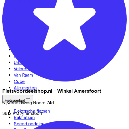
Fietsplan 2026
Inloggen
Fietsmerken
Gazelle
Cannondale
Roetz
Cervélo
Kalkhoff
Urban Arrow
Veloretti
Van Raam
Cube
Alle merken
Fietsvoordeelshop.nl - Winkel Amersfoort
Fietsaanbod
Nijverheidsweg Noord
74d
Elektrische fietsen
3812 PM
Amersfoort
Bakfietsen
Speed pedelecs