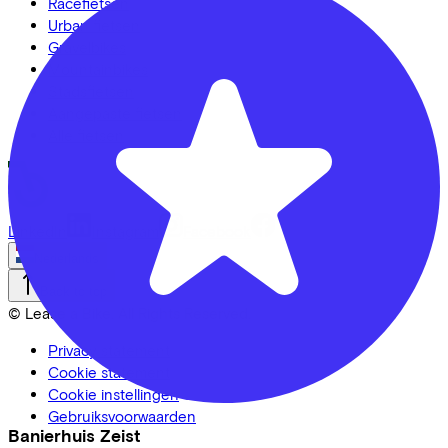
Racefietsen
Urban fietsen
Gravelbikes
Mountainbikes
Stadsfietsen
Aangepaste fietsen
Alle fietsen
LinkedIn
Instagram
Facebook
Nederlands
Back to top
© Lease a Bike. All Rights Reserved.
Privacy statement
Cookie statement
Cookie instellingen
Gebruiksvoorwaarden
Banierhuis Zeist