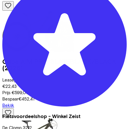
Cube
AIM PRO SLATEBLACK/BLACK
(2026)
Leaseprijs p/m vanaf
€22,43
Prijs
€599,00
Bespaar
€452,41
Bekijk
Fietsvoordeelshop - Winkel Zeist
De Clomp
3212