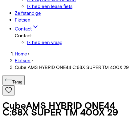
Ik heb een lease fiets
Zelfstandige
Fietsen
Contact
Contact
Ik heb een vraag
Home
->
Fietsen
->
Cube AMS HYBRID ONE44 C:68X SUPER TM 400X 29
Terug
Cube
AMS HYBRID ONE44
C:68X SUPER TM 400X 29