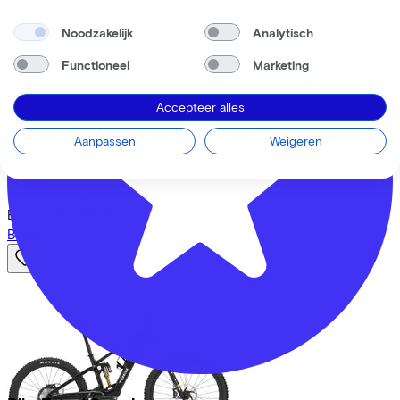
Noodzakelijk
Analytisch
Functioneel
Marketing
Accepteer alles
Trek
Fuel+ EX 9.8 XT Di2 Gen 2
(2026)
Aanpassen
Weigeren
Leaseprijs p/m vanaf
€201,75
Prijs
€8.999,00
Bespaar
€1.396,55
Bekijk