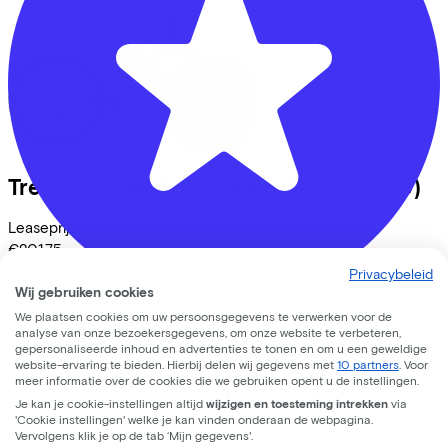
Trek
Top Fuel 9.9 X0 AXS Gen 4
(2025)
Leaseprijs p/m vanaf
€201,75
Prijs
€8.999,00
Privacybeleid
Wij gebruiken cookies
Bespaar
€1.396,55
Bekijk
We plaatsen cookies om uw persoonsgegevens te verwerken voor de
Fietsvoordeelshop - Winkel Zeist
analyse van onze bezoekersgegevens, om onze website te verbeteren,
gepersonaliseerde inhoud en advertenties te tonen en om u een geweldige
website-ervaring te bieden. Hierbij delen wij gegevens met
10 partners
. Voor
De Clomp
3212
meer informatie over de cookies die we gebruiken opent u de instellingen.
Je kan je cookie-instellingen altijd
wijzigen en toesteming intrekken
via
3704 KB
Zeist
'Cookie instellingen' welke je kan vinden onderaan de webpagina.
Vervolgens klik je op de tab ‘Mijn gegevens'.