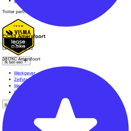
Security & Privacy
Trotse partner van
CC33 Amersfoort
Leusderweg
92
3817KC
Amersfoort
Ik ben een
Werkgever
Zelfstandige
Werknemer
Fietsenwinkel
Bekijk ook
Dealer locator
Fiets leasen? Bereken je kosten
Fietsplan 2026