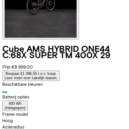
Cube
AMS HYBRID ONE44
C:68X SUPER TM 400X 29
Prijs
€8.999,00
Bespaar €1.396,55 t.o.v. koop.
Lees meer over zakelijk leasen.
Beschikbare kleuren
Batterij opties
400 Wh
(
Inbegrepen
)
Frame model
Hoog
Actieradius