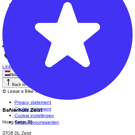
Urban fietsen
Gravelbikes
Mountainbikes
Stadsfietsen
Aangepaste fietsen
Alle fietsen
LinkedIn
Instagram
Facebook
Nederlands
Back to top
© Lease a Bike. All Rights Reserved.
Privacy statement
Cookie statement
Banierhuis Zeist
Cookie instellingen
Hoog Kanje
78
Gebruiksvoorwaarden
3708 DL
Zeist