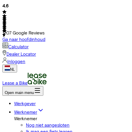
4.6
1207
Google Reviews
Ga naar hoofdinhoud
Calculator
Dealer Locator
Inloggen
NL
Lease a Bike
Open main menu
Werkgever
Werknemer
Werknemer
Nog niet aangesloten
Ik mag een fiets leasen