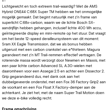
+
−
Lichtgewicht en toch extreem trail-waardig? Met de AMS
Hybrid ONE44 C:68X Super TM hebben we het onmogelijke
mogelijk gemaakt. Dat begint natuurlijk met z'n frame van
superlicht C:68x-carbon, waarin we de lichte Bosch SX-
aandrijflijn hebben gehangen, inclusief lichte 400 Wh accu,
geïntegreerde display en mini-remote op het stuur. Dat vraagt
om het beste 12-speed derailleursysteem van dit moment:
Sram XX Eagle Transmission, dat we als bonus hebben
uitgerust met een carbon crankstel van e*thirteen. Magura
garandeert met z'n MT Trail-remmen effectief vertragen. De
roterende massa wordt verzorgt door Newmen en Maxxis, met
een paar lichte carbon Advanced SL A.30-wielen met
daaromheen voor een Assegai 2.5 en achter een Dissector 2.
Grip gegarandeerd dus, met dank ook aan het
dubbelgeveerde onderstel, met een Fox 36 Factory Grip2 aan
de voorkant en een Fox Float X Factory-demper aan de
achterkant. Je ziet het, met de naam Super Trail Motion doen
we deze e-bike volledig recht.
Frame omschrijving