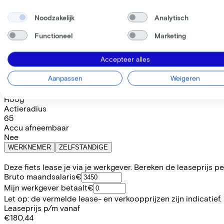
Prijs
€7.999,00
Noodzakelijk
Analytisch
Bespaar €1.307,99 t.o.v. koop.
Lees meer over zakelijk leasen.
Functioneel
Marketing
Beschikbare kleuren
Accepteer alles
Batterij opties
400 Wh
Aanpassen
Weigeren
(
Inbegrepen
)
Frame model
Hoog
Actieradius
65
Accu afneembaar
Nee
WERKNEMER
ZELFSTANDIGE
Deze fiets lease je via je werkgever. Bereken de leaseprijs 
Bruto maandsalaris
€
Mijn werkgever betaalt
€
Let op: de vermelde lease- en verkoopprijzen zijn indicatief.
Leaseprijs p/m vanaf
€180,44