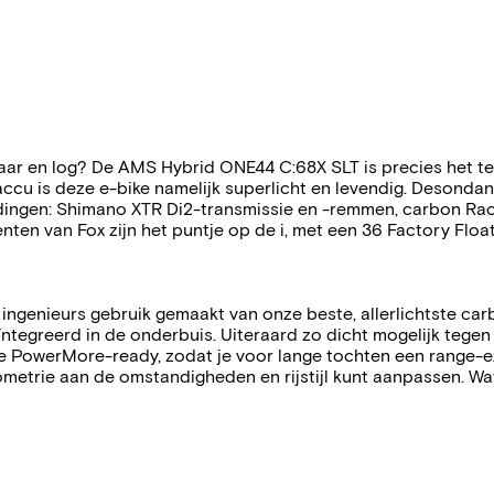
waar en log? De AMS Hybrid ONE44 C:68X SLT is precies het te
cu is deze e-bike namelijk superlicht en levendig. Desondan
 dingen: Shimano XTR Di2-transmissie en -remmen, carbon R
en van Fox zijn het puntje op de i, met een 36 Factory Flo
enieurs gebruik gemaakt van onze beste, allerlichtste carbo
eïntegreerd in de onderbuis. Uiteraard zo dicht mogelijk te
ame PowerMore-ready, zodat je voor lange tochten een range-
metrie aan de omstandigheden en rijstijl kunt aanpassen. Wat