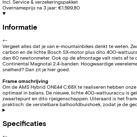
Incl. Service & verzekeringspakket
Overnameprijs na 3 jaar:
€1.599,80
Informatie
+
−
Vergeet alles dat je van e-mountainbikes denkt te weten. Z
carbon en de lichte Bosch SX-motor plus dito 400-wattuurac
dan 60 newtonmeter. Ook op de afmontage valt niets af te
Continental Magnotal 2.4-banden. Hoogwaardige veerelement
snelheid? Dan zit je hier goed.
Frame omschrijving
Om de AMS Hybrid ONE44 C:68X te realiseren hebben onze ing
optimaal in balans. De nieuwe, lichte 400-wattuuraccu is g
zwaartepunt en dito rijeigenschappen. Uiteraard is het fr
praktisch: de verstelbare balhoofdbuishoek, zodat je de geo
Specificaties
+
−