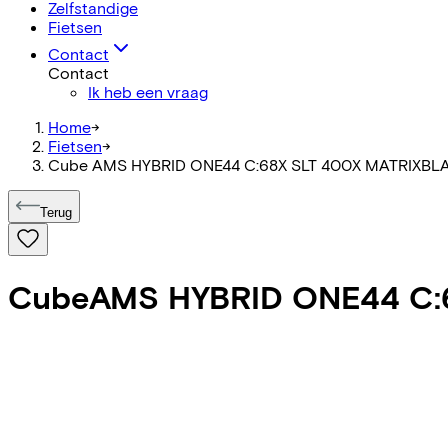
Zelfstandige
Fietsen
Contact
Contact
Ik heb een vraag
Home
->
Fietsen
->
Cube AMS HYBRID ONE44 C:68X SLT 400X MATRIXBL
Terug
Cube
AMS HYBRID ONE44 C: