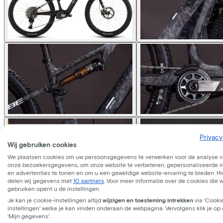
Privacy
Wij gebruiken cookies
We plaatsen cookies om uw persoonsgegevens te verwerken voor de analyse 
onze bezoekersgegevens, om onze website te verbeteren, gepersonaliseerde 
en advertenties te tonen en om u een geweldige website-ervaring te bieden. Hie
delen wij gegevens met
10 partners
. Voor meer informatie over de cookies die 
gebruiken opent u de instellingen.
Je kan je cookie-instellingen altijd
wijzigen en toesteming intrekken
via 'Cooki
Cube
AMS HYBRID ONE44 C
instellingen' welke je kan vinden onderaan de webpagina. Vervolgens klik je op
‘Mijn gegevens'.