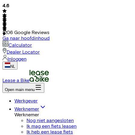
4.6
1206
Google Reviews
Ga naar hoofdinhoud
Calculator
Dealer Locator
Inloggen
NL
Lease a Bike
Open main menu
Werkgever
Werknemer
Werknemer
Nog niet aangesloten
Ik mag een fiets leasen
Ik heb een lease fiets