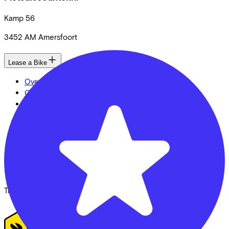
Kamp
56
3452 AM
Amersfoort
Lease a Bike
Over ons
Onze collega's
Vacatures
Stages
Contact
Nieuws
MVO
FAQ
Security & Privacy
Trotse partner van