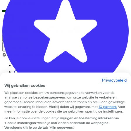
Alle fietsen
LinkedIn
Instagram
Facebook
Nederlands
Back to top
© Lease a Bike. All Rights Reserved.
Privacy statement
Cookie statement
Cookie instellingen
Privacybeleid
Gebruiksvoorwaarden
Wij gebruiken cookies
We plaatsen cookies om uw persoonsgegevens te verwerken voor de
analyse van onze bezoekersgegevens, om onze website te verbeteren,
gepersonaliseerde inhoud en advertenties te tonen en om u een geweldige
CC33 Amersfoort
website-ervaring te bieden. Hierbij delen wij gegevens met
10 partners
. Voor
meer informatie over de cookies die we gebruiken opent u de instellingen.
Leusderweg
92
Je kan je cookie-instellingen altijd
wijzigen en toesteming intrekken
via
'Cookie instellingen' welke je kan vinden onderaan de webpagina.
3817KC
Amersfoort
Vervolgens klik je op de tab ‘Mijn gegevens'.