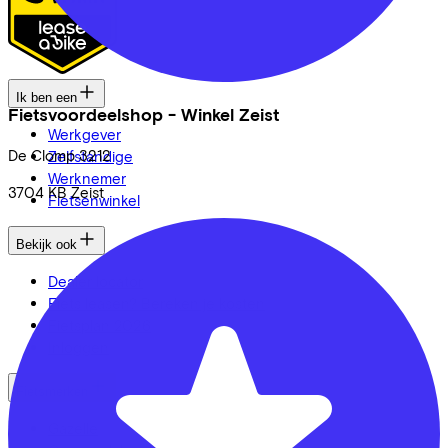
Ik ben een
Fietsvoordeelshop - Winkel Zeist
Werkgever
De Clomp
3212
Zelfstandige
Werknemer
3704 KB
Zeist
Fietsenwinkel
Bekijk ook
Dealer locator
Fiets leasen? Bereken je kosten
Fietsplan 2026
Inloggen
Fietsmerken
Gazelle