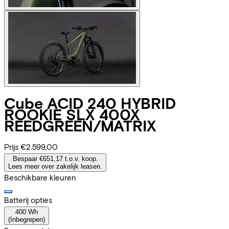
Cube
ACID 240 HYBRID
ROOKIE SLX 400X
REEDGREEN/MATRIX
Prijs
€2.599,00
Bespaar €651,17 t.o.v. koop.
Lees meer over zakelijk leasen.
Beschikbare kleuren
Batterij opties
400 Wh
(
Inbegrepen
)