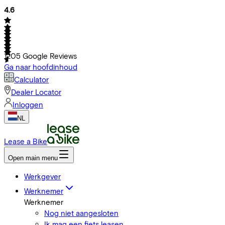
4.6
1205
Google Reviews
Ga naar hoofdinhoud
Calculator
Dealer Locator
Inloggen
NL
Lease a Bike
Open main menu
Werkgever
Werknemer
Werknemer
Nog niet aangesloten
Ik mag een fiets leasen