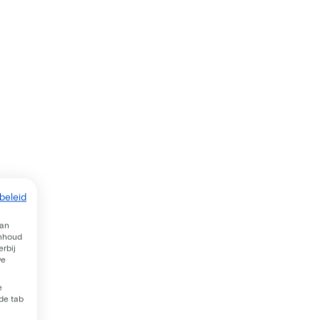
beleid
van
inhoud
rbij
we
e
 de tab