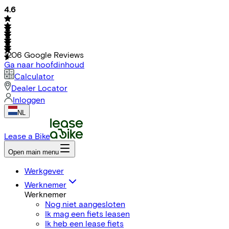
4.6
1206
Google Reviews
Ga naar hoofdinhoud
Calculator
Dealer Locator
Inloggen
NL
Lease a Bike
Open main menu
Werkgever
Werknemer
Werknemer
Nog niet aangesloten
Ik mag een fiets leasen
Ik heb een lease fiets