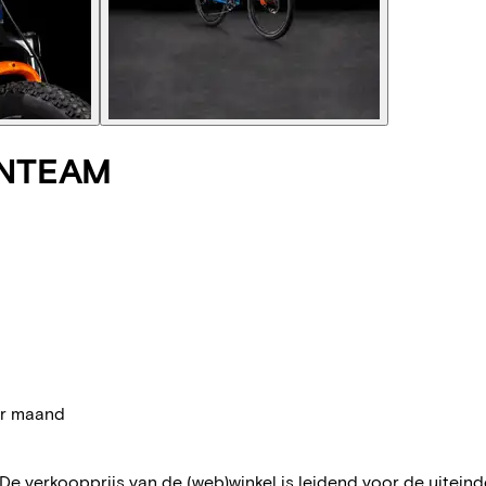
ONTEAM
per maand
 De verkoopprijs van de (web)winkel is leidend voor de uiteindel