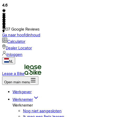
4.6
1207
Google Reviews
Ga naar hoofdinhoud
Calculator
Dealer Locator
Inloggen
NL
Lease a Bike
Open main menu
Werkgever
Werknemer
Werknemer
Nog niet aangesloten
Ik mag een fiets leasen