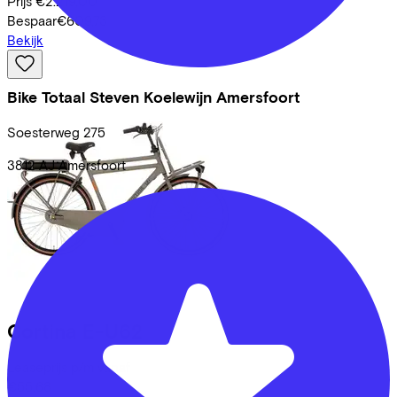
Prijs
€2.219,00
Bespaar
€609,73
Bekijk
Bike Totaal Steven Koelewijn Amersfoort
Soesterweg
275
3812 AJ
Amersfoort
Cortina
E-U62
Leaseprijs p/m vanaf
€55,68