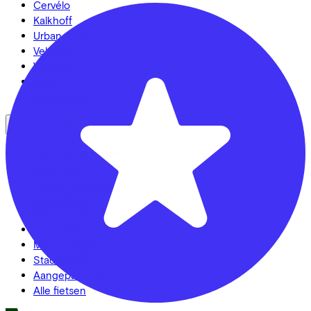
Cervélo
Kalkhoff
Urban Arrow
Veloretti
Van Raam
Cube
Alle merken
Fietsaanbod
Elektrische fietsen
Bakfietsen
Speed pedelecs
Racefietsen
Urban fietsen
Gravelbikes
Mountainbikes
Stadsfietsen
Aangepaste fietsen
Alle fietsen