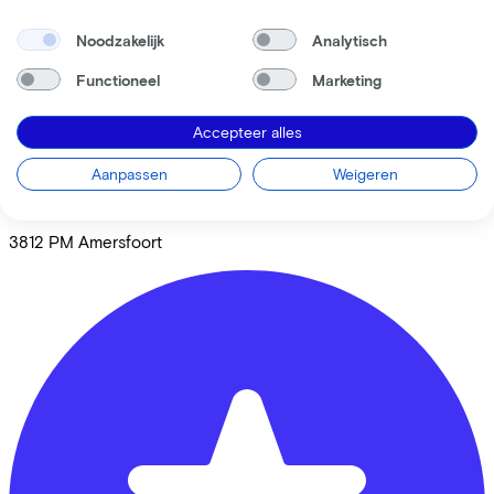
Noodzakelijk
Analytisch
Functioneel
Marketing
Accepteer alles
Fietsvoordeelshop.nl - Winkel Amersfoort
Aanpassen
Weigeren
Nijverheidsweg Noord
74d
3812 PM
Amersfoort