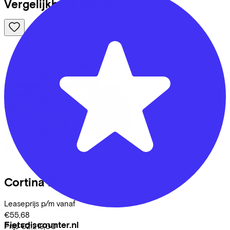
Vergelijkbare fietsen
Cortina
E-U67
Leaseprijs p/m vanaf
€55,68
Fietsdiscounter.nl
Prijs
€2.219,00