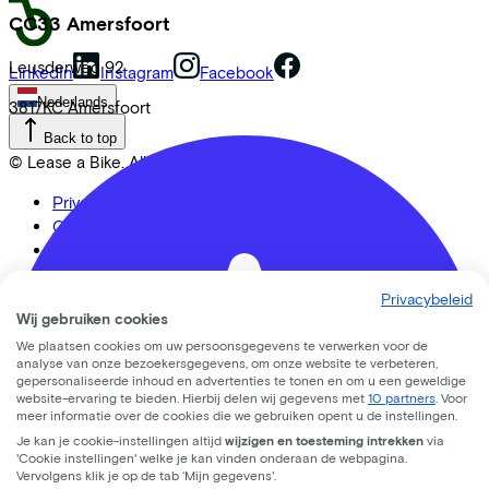
CC33 Amersfoort
Leusderweg
92
LinkedIn
Instagram
Facebook
Nederlands
3817KC
Amersfoort
Back to top
© Lease a Bike. All Rights Reserved.
Privacy statement
Cookie statement
Cookie instellingen
Gebruiksvoorwaarden
Privacybeleid
Wij gebruiken cookies
We plaatsen cookies om uw persoonsgegevens te verwerken voor de
analyse van onze bezoekersgegevens, om onze website te verbeteren,
gepersonaliseerde inhoud en advertenties te tonen en om u een geweldige
website-ervaring te bieden. Hierbij delen wij gegevens met
10 partners
. Voor
meer informatie over de cookies die we gebruiken opent u de instellingen.
Je kan je cookie-instellingen altijd
wijzigen en toesteming intrekken
via
'Cookie instellingen' welke je kan vinden onderaan de webpagina.
Vervolgens klik je op de tab ‘Mijn gegevens'.