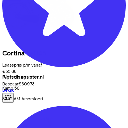
Cortina
E-U45
Leaseprijs p/m vanaf
€55,68
Fietsdiscounter.nl
Prijs
€2.219,00
Bespaar
€609,73
Kamp
56
Bekijk
3452 AM
Amersfoort