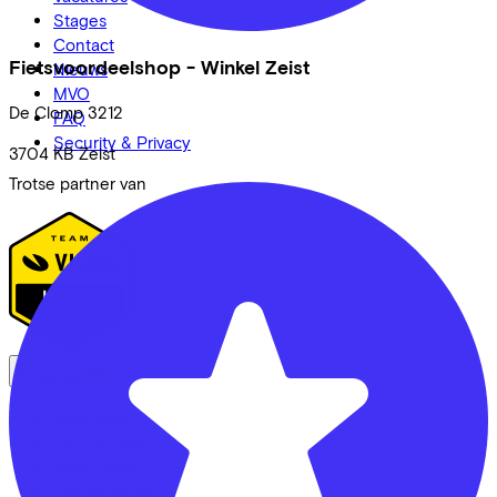
Stages
Contact
Fietsvoordeelshop - Winkel Zeist
Nieuws
MVO
De Clomp
3212
FAQ
Security & Privacy
3704 KB
Zeist
Trotse partner van
Ik ben een
Werkgever
Zelfstandige
Werknemer
Fietsenwinkel