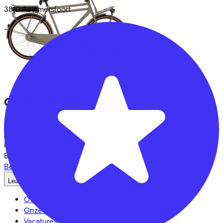
3812 AJ
Amersfoort
Cortina
E-U62
Leaseprijs p/m vanaf
€55,68
Prijs
€2.219,00
Bespaar
€609,73
Bekijk
Lease a Bike
Over ons
Onze collega's
Vacatures