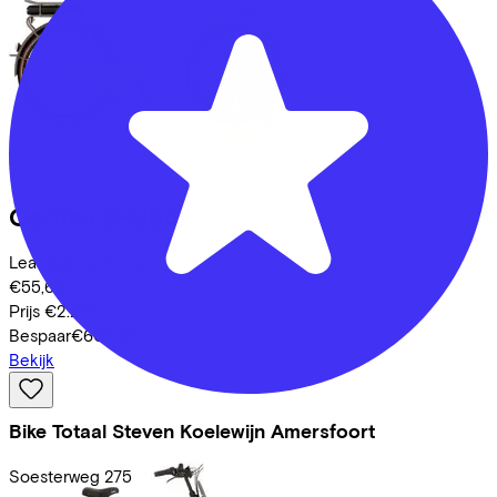
Cortina
E-U63
Leaseprijs p/m vanaf
€55,68
Prijs
€2.219,00
Bespaar
€609,73
Bekijk
Bike Totaal Steven Koelewijn Amersfoort
Soesterweg
275