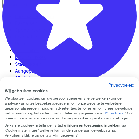
Fietsaanbod
Elektrische fietsen
Bakfietsen
Speed pedelecs
Racefietsen
Urban fietsen
Gravelbikes
Mountainbikes
Stadsfietsen
Aangepaste fietsen
Alle fietsen
Privacybeleid
Wij gebruiken cookies
CC33 Amersfoort
We plaatsen cookies om uw persoonsgegevens te verwerken voor de
analyse van onze bezoekersgegevens, om onze website te verbeteren,
Leusderweg
92
LinkedIn
Instagram
Facebook
gepersonaliseerde inhoud en advertenties te tonen en om u een geweldige
website-ervaring te bieden. Hierbij delen wij gegevens met
10 partners
. Voor
Nederlands
3817KC
Amersfoort
meer informatie over de cookies die we gebruiken opent u de instellingen.
Je kan je cookie-instellingen altijd
wijzigen en toesteming intrekken
via
Back to top
'Cookie instellingen' welke je kan vinden onderaan de webpagina.
© Lease a Bike. All Rights Reserved.
Vervolgens klik je op de tab ‘Mijn gegevens'.