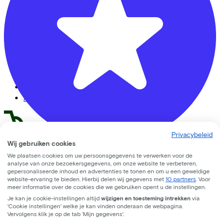
Elektrische fietsen
Bakfietsen
Speed pedelecs
Racefietsen
Urban fietsen
Gravelbikes
Mountainbikes
Stadsfietsen
Aangepaste fietsen
Alle fietsen
Privacybeleid
Wij gebruiken cookies
LinkedIn
Instagram
Facebook
We plaatsen cookies om uw persoonsgegevens te verwerken voor de
CC33 Amersfoort
Nederlands
analyse van onze bezoekersgegevens, om onze website te verbeteren,
gepersonaliseerde inhoud en advertenties te tonen en om u een geweldige
Back to top
Leusderweg
92
website-ervaring te bieden. Hierbij delen wij gegevens met
10 partners
. Voor
© Lease a Bike. All Rights Reserved.
meer informatie over de cookies die we gebruiken opent u de instellingen.
3817KC
Amersfoort
Je kan je cookie-instellingen altijd
wijzigen en toesteming intrekken
via
Privacy statement
'Cookie instellingen' welke je kan vinden onderaan de webpagina.
Cookie statement
Vervolgens klik je op de tab ‘Mijn gegevens'.