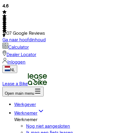
4.6
1207
Google Reviews
Ga naar hoofdinhoud
Calculator
Dealer Locator
Inloggen
NL
Lease a Bike
Open main menu
Werkgever
Werknemer
Werknemer
Nog niet aangesloten
Ik mag een fiets leasen