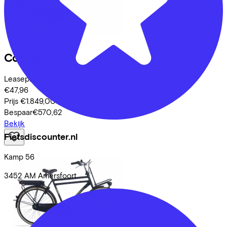
Cortina
E-U24
Leaseprijs p/m vanaf
€47,96
Prijs
€1.849,00
Bespaar
€570,62
Bekijk
Fietsdiscounter.nl
Kamp
56
3452 AM
Amersfoort