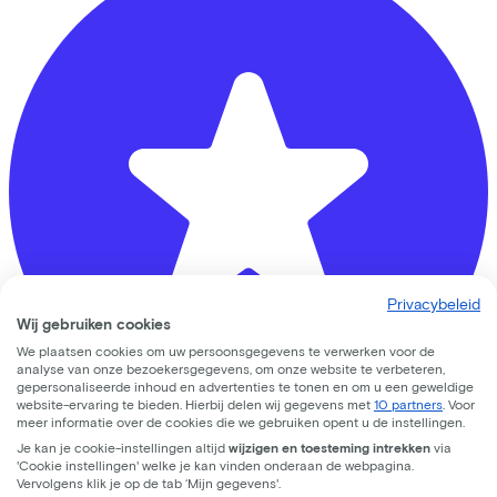
Privacybeleid
Wij gebruiken cookies
We plaatsen cookies om uw persoonsgegevens te verwerken voor de
analyse van onze bezoekersgegevens, om onze website te verbeteren,
gepersonaliseerde inhoud en advertenties te tonen en om u een geweldige
website-ervaring te bieden. Hierbij delen wij gegevens met
10 partners
. Voor
meer informatie over de cookies die we gebruiken opent u de instellingen.
Je kan je cookie-instellingen altijd
wijzigen en toesteming intrekken
via
Fietsvoordeelshop.nl - Winkel Amersfoort
'Cookie instellingen' welke je kan vinden onderaan de webpagina.
Vervolgens klik je op de tab ‘Mijn gegevens'.