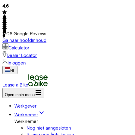
4.6
1206
Google Reviews
Ga naar hoofdinhoud
Calculator
Dealer Locator
Inloggen
NL
Lease a Bike
Open main menu
Werkgever
Werknemer
Werknemer
Nog niet aangesloten
Ik mag een fiets leasen