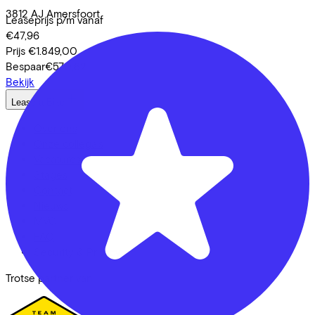
3812 AJ
Amersfoort
Leaseprijs p/m vanaf
€47,96
Prijs
€1.849,00
Bespaar
€570,62
Bekijk
Lease a Bike
Over ons
Onze collega's
Vacatures
Stages
Contact
Nieuws
MVO
FAQ
Security & Privacy
Trotse partner van