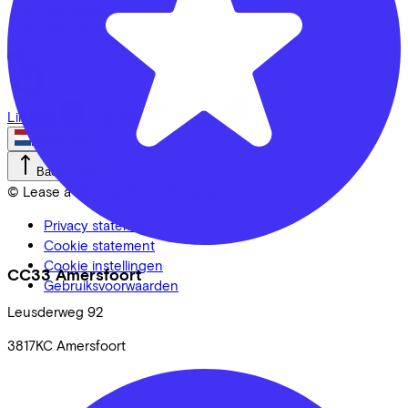
Aangepaste fietsen
Alle fietsen
LinkedIn
Instagram
Facebook
Nederlands
Back to top
© Lease a Bike. All Rights Reserved.
Privacy statement
Cookie statement
Cookie instellingen
CC33 Amersfoort
Gebruiksvoorwaarden
Leusderweg
92
3817KC
Amersfoort