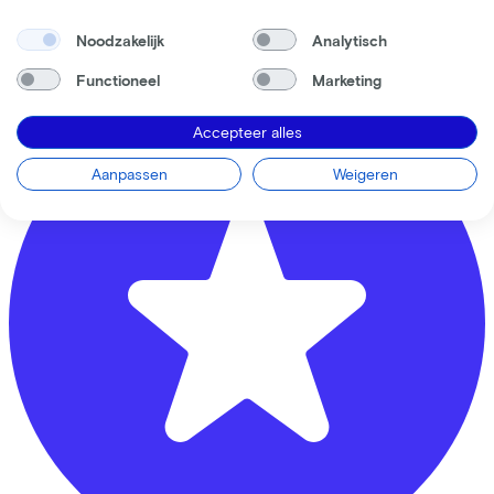
Nijverheidsweg Noord
74d
Noodzakelijk
Analytisch
3812 PM
Amersfoort
Functioneel
Marketing
Accepteer alles
Aanpassen
Weigeren