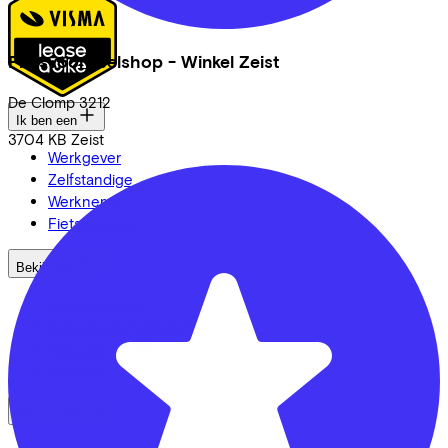
Fietsvoordeelshop - Winkel Zeist
De Clomp
3212
Ik ben een
3704 KB
Zeist
Werkgever
Zelfstandige
Werknemer
Fietsenwinkel
Bekijk ook
Dealer locator
Fiets leasen? Bereken je kosten
Fietsplan 2026
Inloggen
Fietsmerken