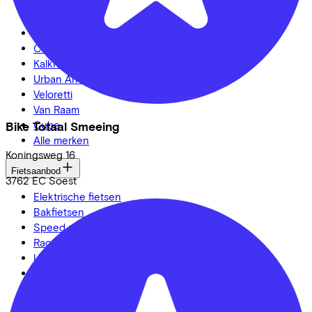
Gazelle
Cannondale
Roetz
Cervélo
Kalkhoff
Urban Arrow
Veloretti
Van Raam
Cube
Bike Totaal Smeeing
Alle merken
Koningsweg
16
Fietsaanbod
3762 EC
Soest
Elektrische fietsen
Bakfietsen
Speed pedelecs
Racefietsen
Urban fietsen
Gravelbikes
Mountainbikes
Stadsfietsen