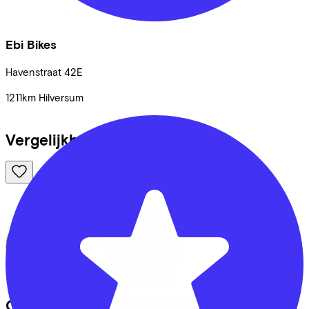
Ebi Bikes
Havenstraat
42E
1211km
Hilversum
Vergelijkbare fietsen
Cube
STEREO ONE77 PRO 29
(2026)