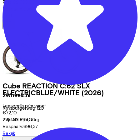
Prijs
€2.999,00
Bespaar
€696,37
Bekijk
Cube
REACTION C:62 SLX
ELECTRICBLUE/WHITE
(2026)
2Wheels.nl
Leaseprijs p/m vanaf
Rijnsburgerweg
120
€72,10
2231AG
Rijnsburg
Prijs
€2.999,00
Bespaar
€696,37
Bekijk