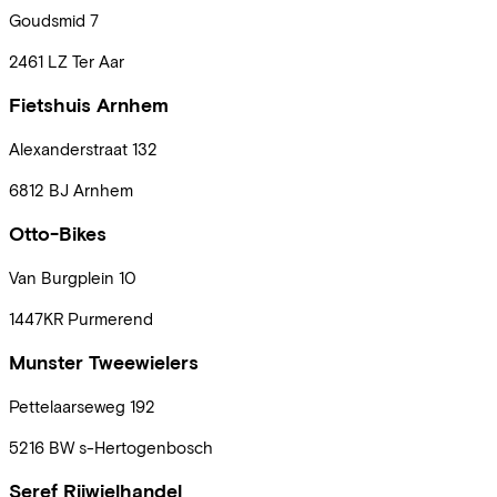
Goudsmid
7
2461 LZ
Ter Aar
Fietshuis Arnhem
Alexanderstraat
132
6812 BJ
Arnhem
Otto-Bikes
Van Burgplein
10
1447KR
Purmerend
Munster Tweewielers
Pettelaarseweg
192
5216 BW
s-Hertogenbosch
Seref Rijwielhandel