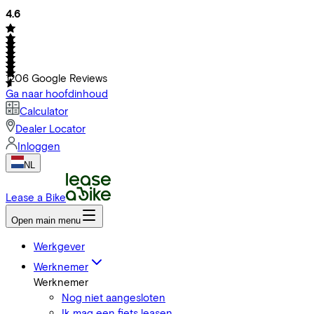
4.6
1206
Google Reviews
Ga naar hoofdinhoud
Calculator
Dealer Locator
Inloggen
NL
Lease a Bike
Open main menu
Werkgever
Werknemer
Werknemer
Nog niet aangesloten
Ik mag een fiets leasen