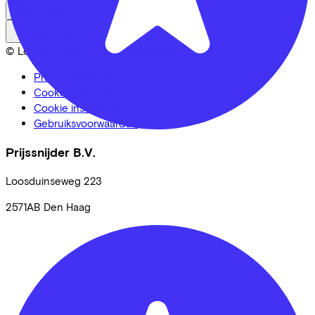
Nederlands
Back to top
© Lease a Bike. All Rights Reserved.
Privacy statement
Cookie statement
Cookie instellingen
Gebruiksvoorwaarden
Prijssnijder B.V.
Loosduinseweg
223
2571AB
Den Haag