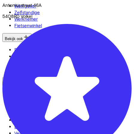
Antoniusstraat
46A
Werkgever
Zelfstandige
5408RD
Volkel
Werknemer
Fietsenwinkel
Bekijk ook
Dealer locator
Fiets leasen? Bereken je kosten
Fietsplan 2026
Inloggen
Fietsmerken
Gazelle
Cannondale
Roetz
Cervélo
Kalkhoff
Urban Arrow
Veloretti