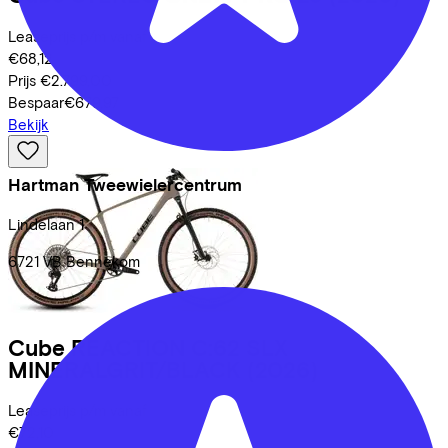
Leaseprijs p/m vanaf
€68,12
Prijs
€2.799,00
Bespaar
€679,97
Bekijk
Hartman Tweewielercentrum
Lindelaan
1
6721 VB
Bennekom
Cube
REACTION C:62 SLX
MINERALGRIT/BLACK
(2026)
Leaseprijs p/m vanaf
€72,10