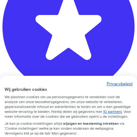
Privacybeleid
Wij gebruiken cookies
We plaatsen cookies om uw persoonsgegevens te verwerken voor de
analyse van onze bezoekersgegevens, om onze website te verbeteren,
Fluit Tweewielers
gepersonaliseerde inhoud en advertenties te tonen en om u een geweldige
website-ervaring te bieden. Hierbij delen wij gegevens met
10 partners
. Voor
Plakhorstweg
12
meer informatie over de cookies die we gebruiken opent u de instellingen.
Je kan je cookie-instellingen altijd
wijzigen en toesteming intrekken
via
7008 AT
Doetinchem
'Cookie instellingen' welke je kan vinden onderaan de webpagina.
Vervolgens klik je op de tab ‘Mijn gegevens'.