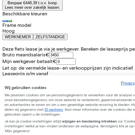
Bespaar €448,39 t.o.v. koop.
Lees meer over zakelijk leasen.
Beschikbare kleuren
Frame model
Hoog
WERKNEMER
ZELFSTANDIGE
Deze fiets lease je via je werkgever. Bereken de leaseprijs 
Bruto maandsalaris
€
Mijn werkgever betaalt
€
Let op: de vermelde lease- en verkoopprijzen zijn indicatief.
Leaseprijs p/m vanaf
€21,45
Privacy
Incl. Service & verzekeringspakket
Wij gebruiken cookies
Overnameprijs na 3 jaar:
€109,99
We plaatsen cookies om uw persoonsgegevens te verwerken voor de analyse 
onze bezoekersgegevens, om onze website te verbeteren, gepersonaliseerde 
en advertenties te tonen en om u een geweldige website-ervaring te bieden. Hie
Informatie
delen wij gegevens met
10 partners
. Voor meer informatie over de cookies die 
gebruiken opent u de instellingen.
Je kan je cookie-instellingen altijd
wijzigen en toesteming intrekken
via 'Cooki
+
−
instellingen' welke je kan vinden onderaan de webpagina. Vervolgens klik je op
CONWAY Razz C 2.0 , 20" - 23cm , 7 versnellingen SHIMANO 
‘Mijn gegevens'.