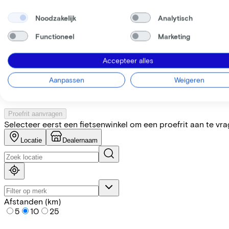
Noodzakelijk
Analytisch
Specificaties
Functioneel
Marketing
+
−
Accepteer alles
Vind de fiets bij de dichtstbij
Aanpassen
Weigeren
Let op! Niet elke fiets is op voorraad. Laat je door onze partn
Proefrit aanvragen
Selecteer eerst een fietsenwinkel om een proefrit aan te vr
Locatie
Dealernaam
Afstanden (km)
5
10
25