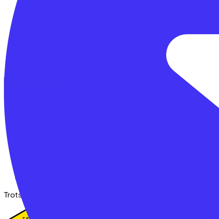
Lease a Bike
Over ons
Onze collega's
Vacatures
Stages
Contact
Nieuws
MVO
FAQ
Security & Privacy
Trotse partner van