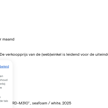
per maand
 De verkoopprijs van de (web)winkel is leidend voor de uiteindel
beleid
van
inhoud
rbij
we
e
 de tab
"Altus RD-M310"., seafoam / white, 2025