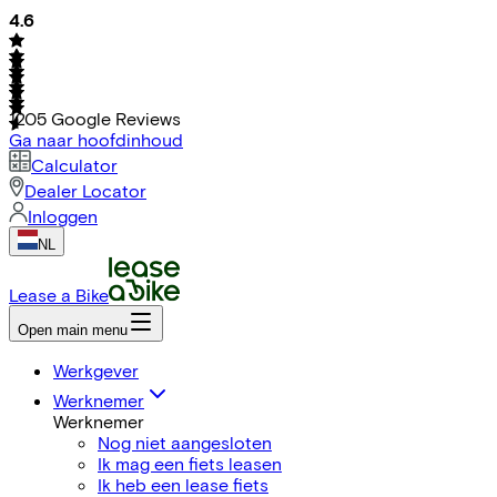
4.6
1205
Google Reviews
Ga naar hoofdinhoud
Calculator
Dealer Locator
Inloggen
NL
Lease a Bike
Open main menu
Werkgever
Werknemer
Werknemer
Nog niet aangesloten
Ik mag een fiets leasen
Ik heb een lease fiets