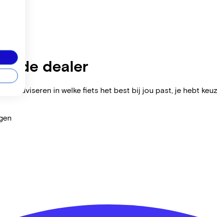
zijnde dealer
ers adviseren in welke fiets het best bij jou past, je hebt keuz
agen