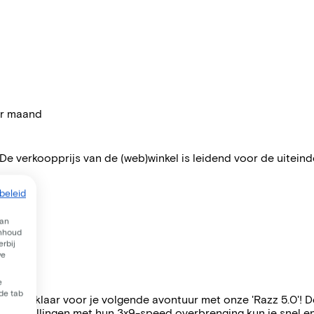
per maand
 De verkoopprijs van de (web)winkel is leidend voor de uiteindel
beleid
van
inhoud
rbij
we
e
 de tab
aak je klaar voor je volgende avontuur met onze 'Razz 5.0'! De
urversnellingen met hun 3x9-speed overbrenging kun je snel e