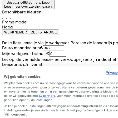
Bespaar €468,88 t.o.v. koop.
Lees meer over zakelijk leasen.
Beschikbare kleuren
Frame model
Hoog
WERKNEMER
ZELFSTANDIGE
Deze fiets lease je via je werkgever. Bereken de leaseprijs 
Bruto maandsalaris
€
Mijn werkgever betaalt
€
Let op: de vermelde lease- en verkoopprijzen zijn indicatief.
Leaseprijs p/m vanaf
€26,44
Privacy
Incl. Service & verzekeringspakket
Wij gebruiken cookies
Overnameprijs na 3 jaar:
€159,99
We plaatsen cookies om uw persoonsgegevens te verwerken voor de analyse 
onze bezoekersgegevens, om onze website te verbeteren, gepersonaliseerde 
en advertenties te tonen en om u een geweldige website-ervaring te bieden. Hie
Informatie
delen wij gegevens met
10 partners
. Voor meer informatie over de cookies die 
gebruiken opent u de instellingen.
Je kan je cookie-instellingen altijd
wijzigen en toesteming intrekken
via 'Cooki
+
−
instellingen' welke je kan vinden onderaan de webpagina. Vervolgens klik je op
CONWAY MTB Hardtail "Razz 5.0" (#1), 27", dark teal matt ¦ M
‘Mijn gegevens'.
willen veroveren. Met de 27-speed Shimano 'Alivio' deraille