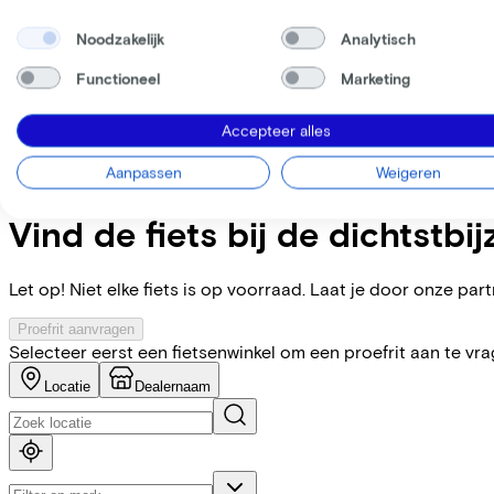
overbrengingsverhouding hebt. 100 mm veerweg aan de voor
veiligheid en controle, vooral in natte omstandigheden of bi
Noodzakelijk
Analytisch
van fietsen houdt en overal naartoe wil.
Functioneel
Marketing
Specificaties
Accepteer alles
Aanpassen
Weigeren
+
−
Vind de fiets bij de dichtstbij
Let op! Niet elke fiets is op voorraad. Laat je door onze partn
Proefrit aanvragen
Selecteer eerst een fietsenwinkel om een proefrit aan te vr
Locatie
Dealernaam