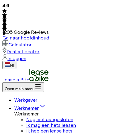
4.6
1205
Google Reviews
Ga naar hoofdinhoud
Calculator
Dealer Locator
Inloggen
NL
Lease a Bike
Open main menu
Werkgever
Werknemer
Werknemer
Nog niet aangesloten
Ik mag een fiets leasen
Ik heb een lease fiets