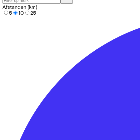
Afstanden (km)
5
10
25