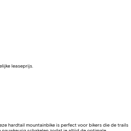
ijke leaseprijs.
ze hardtail mountainbike is perfect voor bikers die de trails
n nauwkeurig schakelen zodat je altijd de optimale