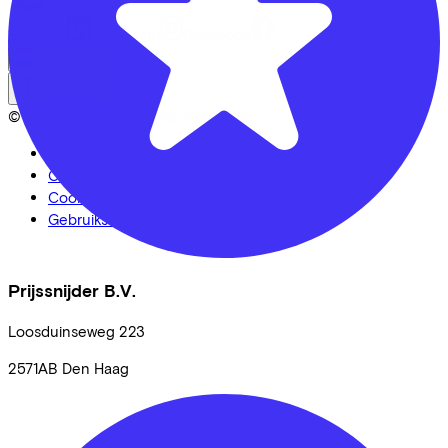
LinkedIn
Instagram
Facebook
Nederlands
Back to top
© Lease a Bike. All Rights Reserved.
Privacy statement
Cookie statement
Cookie instellingen
Gebruiksvoorwaarden
Prijssnijder B.V.
Loosduinseweg
223
2571AB
Den Haag