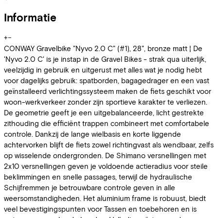
Informatie
+
−
CONWAY Gravelbike "Nyvo 2.0 C" (#1), 28", bronze matt ¦ De
'Nyvo 2.0 C' is je instap in de Gravel Bikes - strak qua uiterlijk,
veelzijdig in gebruik en uitgerust met alles wat je nodig hebt
voor dagelijks gebruik: spatborden, bagagedrager en een vast
geïnstalleerd verlichtingssysteem maken de fiets geschikt voor
woon-werkverkeer zonder zijn sportieve karakter te verliezen.
De geometrie geeft je een uitgebalanceerde, licht gestrekte
zithouding die efficiënt trappen combineert met comfortabele
controle. Dankzij de lange wielbasis en korte liggende
achtervorken blijft de fiets zowel richtingvast als wendbaar, zelfs
op wisselende ondergronden. De Shimano versnellingen met
2x10 versnellingen geven je voldoende actieradius voor steile
beklimmingen en snelle passages, terwijl de hydraulische
Schijfremmen je betrouwbare controle geven in alle
weersomstandigheden. Het aluminium frame is robuust, biedt
veel bevestigingspunten voor Tassen en toebehoren en is