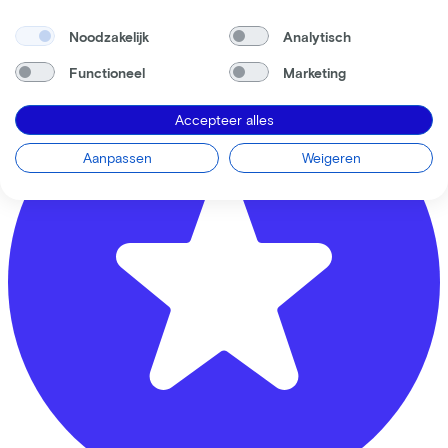
Plakhorstweg
12
Noodzakelijk
Analytisch
7008 AT
Doetinchem
Functioneel
Marketing
Accepteer alles
Aanpassen
Weigeren