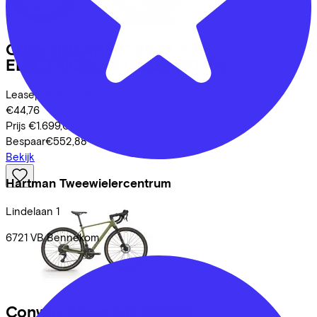
Cube
NULANE C:62 SLX FE
ELECTRICBLUE/BLUE
(2026)
Leaseprijs p/m vanaf
€44,76
Prijs
€1.699,00
Bespaar
€552,88
Bekijk
Hartman Tweewielercentrum
Lindelaan
1
6721 VB
Bennekom
Conway
Nyvo 2.0
(2026)