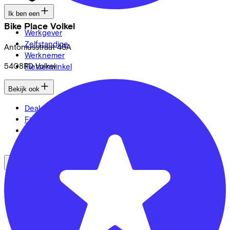
Ik ben een
Bike Place Volkel
Werkgever
Zelfstandige
Antoniusstraat
46A
Werknemer
5408RD
Volkel
Fietsenwinkel
Bekijk ook
Dealer locator
Fiets leasen? Bereken je kosten
Fietsplan 2026
Inloggen
Fietsmerken
Gazelle
Cannondale
Roetz
Cervélo
Kalkhoff