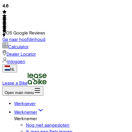
4.6
1205
Google Reviews
Ga naar hoofdinhoud
Calculator
Dealer Locator
Inloggen
NL
Lease a Bike
Open main menu
Werkgever
Werknemer
Werknemer
Nog niet aangesloten
Ik mag een fiets leasen