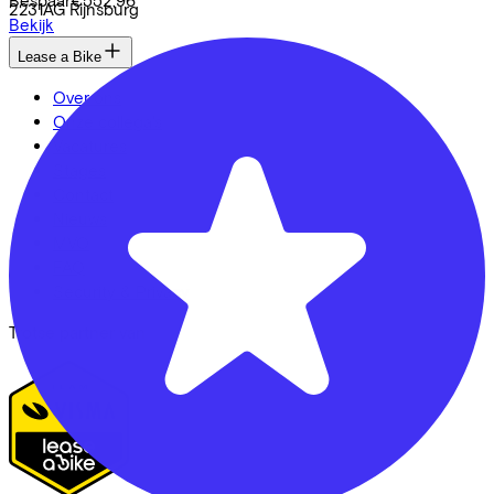
2231AG
Rijnsburg
Bekijk
Lease a Bike
Over ons
Onze collega's
Vacatures
Stages
Contact
Nieuws
MVO
FAQ
Security & Privacy
Trotse partner van