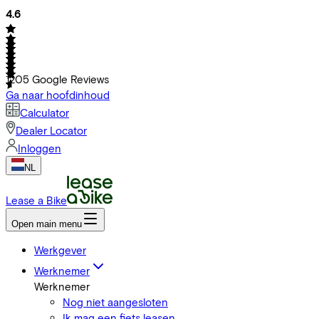
4.6
1205
Google Reviews
Ga naar hoofdinhoud
Calculator
Dealer Locator
Inloggen
NL
Lease a Bike
Open main menu
Werkgever
Werknemer
Werknemer
Nog niet aangesloten
Ik mag een fiets leasen