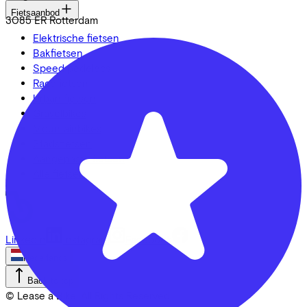
Fietsaanbod
3085 ER
Rotterdam
Elektrische fietsen
Bakfietsen
Speed pedelecs
Racefietsen
Urban fietsen
Gravelbikes
Mountainbikes
Stadsfietsen
Aangepaste fietsen
Alle fietsen
LinkedIn
Instagram
Facebook
Nederlands
Back to top
© Lease a Bike. All Rights Reserved.