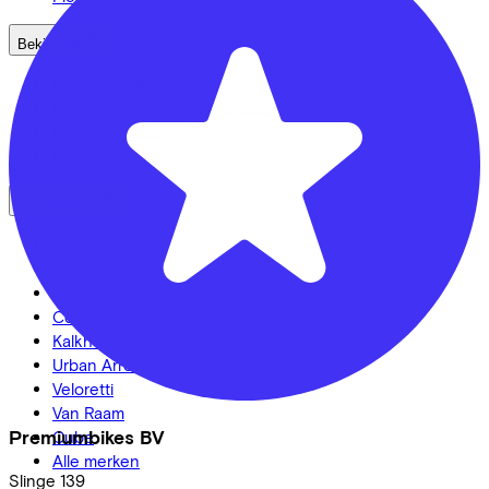
Bekijk ook
Dealer locator
Fiets leasen? Bereken je kosten
Fietsplan 2026
Inloggen
Fietsmerken
Gazelle
Cannondale
Roetz
Cervélo
Kalkhoff
Urban Arrow
Veloretti
Van Raam
Premiumbikes BV
Cube
Alle merken
Slinge
139