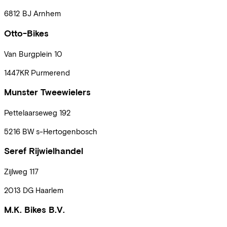
6812 BJ
Arnhem
Otto-Bikes
Van Burgplein
10
1447KR
Purmerend
Munster Tweewielers
Pettelaarseweg
192
5216 BW
s-Hertogenbosch
Seref Rijwielhandel
Zijlweg
117
2013 DG
Haarlem
M.K. Bikes B.V.