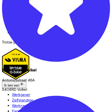
Stages
Contact
Nieuws
MVO
FAQ
Security & Privacy
Trotse partner van
Bike Place Volkel
Antoniusstraat
46A
Ik ben een
5408RD
Volkel
Werkgever
Zelfstandige
Werknemer
Fietsenwinkel