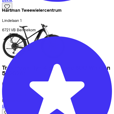
Bekijk
Hartman Tweewielercentrum
Lindelaan
1
6721 VB
Bennekom
Trek
Powerfly+ 4 Equipped 800 Wh Gen
5
(2026)
Leaseprijs p/m vanaf
€89,87
Prijs
€3.799,00
Bespaar
€809,14
Bekijk