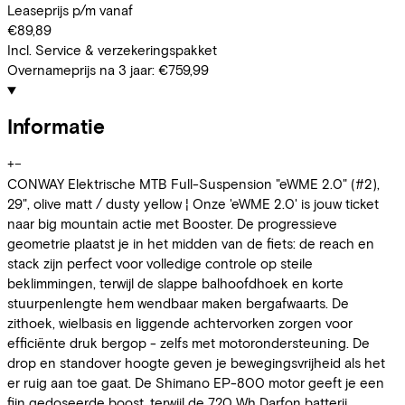
Leaseprijs p/m vanaf
€89,89
Incl. Service & verzekeringspakket
Overnameprijs na 3 jaar:
€759,99
Informatie
+
−
CONWAY Elektrische MTB Full-Suspension "eWME 2.0" (#2),
29", olive matt / dusty yellow ¦ Onze 'eWME 2.0' is jouw ticket
naar big mountain actie met Booster. De progressieve
geometrie plaatst je in het midden van de fiets: de reach en
stack zijn perfect voor volledige controle op steile
beklimmingen, terwijl de slappe balhoofdhoek en korte
stuurpenlengte hem wendbaar maken bergafwaarts. De
zithoek, wielbasis en liggende achtervorken zorgen voor
efficiënte druk bergop - zelfs met motorondersteuning. De
drop en standover hoogte geven je bewegingsvrijheid als het
er ruig aan toe gaat. De Shimano EP-800 motor geeft je een
fijn gedoseerde boost, terwijl de 720 Wh Darfon batterij