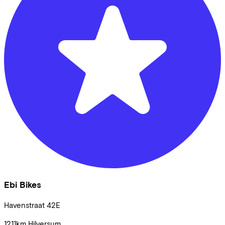
Ebi Bikes
Havenstraat
42E
1211km
Hilversum