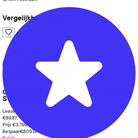
Vergelijkbare fietsen
Cube
STEREO HYBRID ONE22 PRO 800
STONEGREY/BLACK
(2026)
Leaseprijs p/m vanaf
€89,87
Prijs
€3.799,00
Bespaar
€809,14