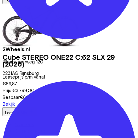
2Wheels.nl
Cube
STEREO ONE22 C:62 SLX 29
Rijnsburgerweg
120
(2026)
2231AG
Rijnsburg
Leaseprijs p/m vanaf
€89,87
Prijs
€3.799,00
Bespaar
€809,14
Bekijk
Lease a Bike
Over ons
Onze collega's
Vacatures