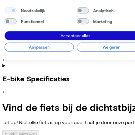
Informatie
Noodzakelijk
Analytisch
+
−
Functioneel
Marketing
CONWAY Cairon C 1.0 600 , 27" - 41cm , SHIMANO "Cues" m
"Powertube 600", Lithium-Ionen mit BMS, HOR w. SOP Pivo
Accepteer alles
Specificaties
Aanpassen
Weigeren
+
−
E-bike Specificaties
+
−
Vind de fiets bij de dichtstbij
Let op! Niet elke fiets is op voorraad. Laat je door onze partn
Proefrit aanvragen