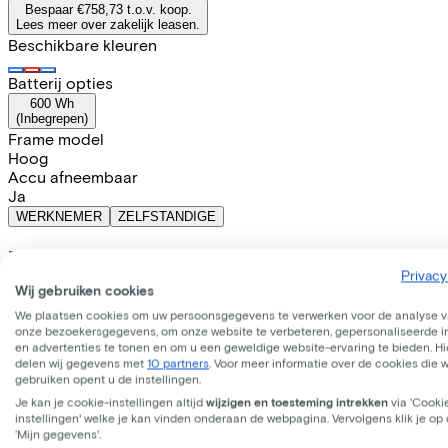
Bespaar €758,73 t.o.v. koop.
Lees meer over zakelijk leasen.
Beschikbare kleuren
Batterij opties
600 Wh
(
Inbegrepen
)
Frame model
Hoog
Accu afneembaar
Ja
WERKNEMER
ZELFSTANDIGE
Deze fiets lease je via je werkgever. Bereken de leaseprijs 
Bruto maandsalaris
€
Privacy
Wij gebruiken cookies
Mijn werkgever betaalt
€
We plaatsen cookies om uw persoonsgegevens te verwerken voor de analyse 
Let op: de vermelde lease- en verkoopprijzen zijn indicatief.
onze bezoekersgegevens, om onze website te verbeteren, gepersonaliseerde 
Leaseprijs p/m vanaf
en advertenties te tonen en om u een geweldige website-ervaring te bieden. Hie
€81,23
delen wij gegevens met
10 partners
. Voor meer informatie over de cookies die 
Incl. Service & verzekeringspakket
gebruiken opent u de instellingen.
Overnameprijs na 3 jaar:
€679,99
Je kan je cookie-instellingen altijd
wijzigen en toesteming intrekken
via 'Cooki
instellingen' welke je kan vinden onderaan de webpagina. Vervolgens klik je op
‘Mijn gegevens'.