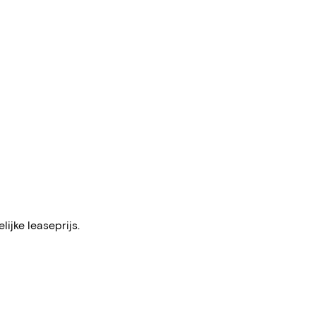
ijke leaseprijs.