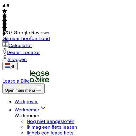
4.6
1207
Google Reviews
Ga naar hoofdinhoud
Calculator
Dealer Locator
Inloggen
NL
Lease a Bike
Open main menu
Werkgever
Werknemer
Werknemer
Nog niet aangesloten
Ik mag een fiets leasen
Ik heb een lease fiets