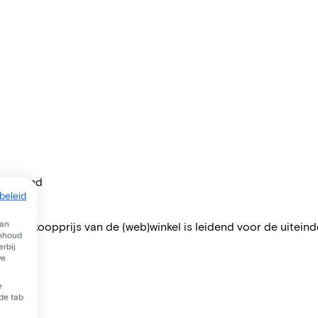
per maand
beleid
van
 De verkoopprijs van de (web)winkel is leidend voor de uiteindel
inhoud
rbij
we
e
 de tab