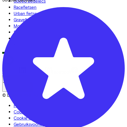
Speed pedelecs
Racefietsen
Urban fietsen
Gravelbikes
Mountainbikes
Stadsfietsen
Aangepaste fietsen
Alle fietsen
LinkedIn
Instagram
Facebook
Nederlands
Back to top
© Lease a Bike. All Rights Reserved.
Privacy statement
Cookie statement
Cookie instellingen
Gebruiksvoorwaarden