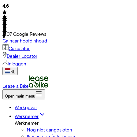
4.6
1207
Google Reviews
Ga naar hoofdinhoud
Calculator
Dealer Locator
Inloggen
NL
Lease a Bike
Open main menu
Werkgever
Werknemer
Werknemer
Nog niet aangesloten
Ik mag een fiets leasen