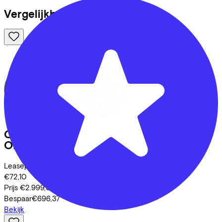
Vergelijkbare fietsen
Cube
NUROAD C:62 EX
OLDGREY/PRISM
(2026)
Leaseprijs p/m vanaf
€72,10
Prijs
€2.999,00
Bespaar
€696,37
Bekijk