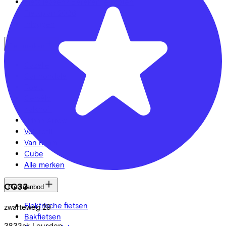
Fiets leasen? Bereken je kosten
Fietsplan 2026
Inloggen
Fietsmerken
Gazelle
Cannondale
Roetz
Cervélo
Kalkhoff
Urban Arrow
Veloretti
Van Raam
Cube
Alle merken
CC33
Fietsaanbod
Elektrische fietsen
zwarteweg
29
Bakfietsen
3833ak
Leusden