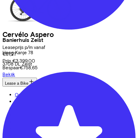
Cervélo
Aspero
Banierhuis Zeist
Leaseprijs p/m vanaf
Hoog Kanje
78
€81,21
Prijs
€3.399,00
3708 DL
Zeist
Bespaar
€758,65
Bekijk
Lease a Bike
Over ons
Onze collega's
Vacatures
Stages
Contact
Nieuws
MVO