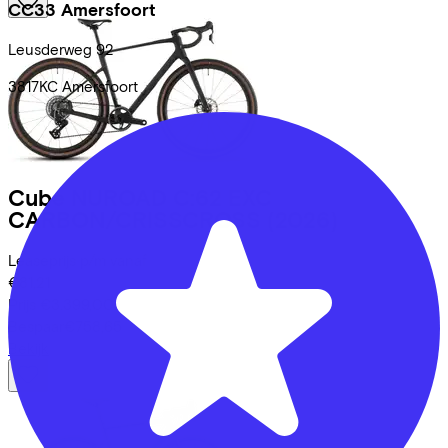
CC33 Amersfoort
Leusderweg
92
3817KC
Amersfoort
Cube
NUROAD C:62 EXC
CARBON/CRISSCROSS
(2026)
Leaseprijs p/m vanaf
€81,21
Prijs
€3.399,00
Bespaar
€758,65
Bekijk