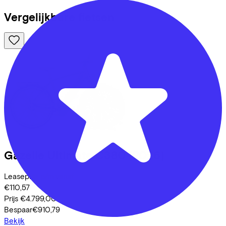
Vergelijkbare fietsen
Gazelle
Ultimate C380
(2026)
Leaseprijs p/m vanaf
€110,57
Prijs
€4.799,00
Bespaar
€910,79
Bekijk