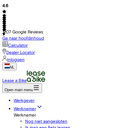
4.6
1207
Google Reviews
Ga naar hoofdinhoud
Calculator
Dealer Locator
Inloggen
NL
Lease a Bike
Open main menu
Werkgever
Werknemer
Werknemer
Nog niet aangesloten
Ik mag een fiets leasen