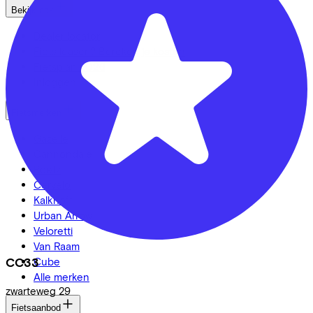
Bekijk ook
Dealer locator
Fiets leasen? Bereken je kosten
Fietsplan 2026
Inloggen
Fietsmerken
Gazelle
Cannondale
Roetz
Cervélo
Kalkhoff
Urban Arrow
Veloretti
Van Raam
Cube
CC33
Alle merken
zwarteweg
29
Fietsaanbod