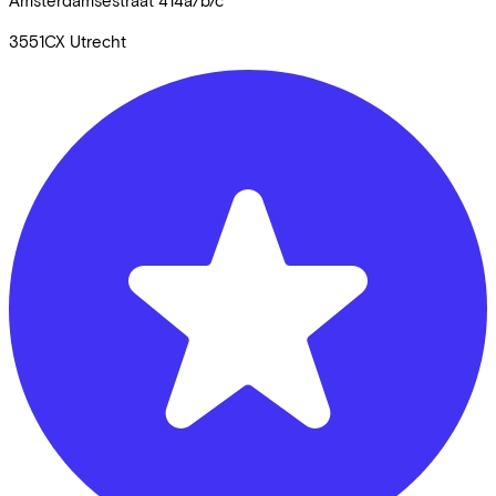
Amsterdamsestraat
414a/b/c
3551CX
Utrecht