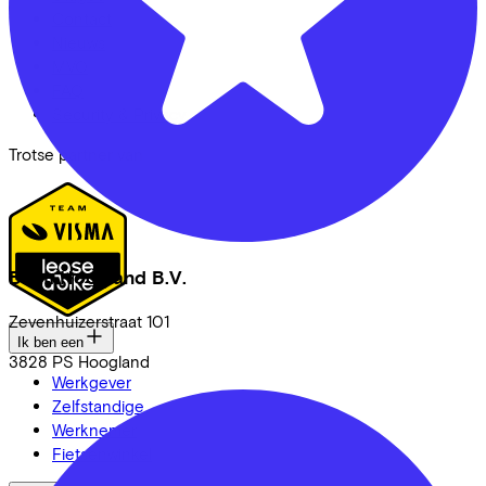
Contact
Nieuws
MVO
FAQ
Security & Privacy
Trotse partner van
Blom Hoogland B.V.
Zevenhuizerstraat
101
Ik ben een
3828 PS
Hoogland
Werkgever
Zelfstandige
Werknemer
Fietsenwinkel