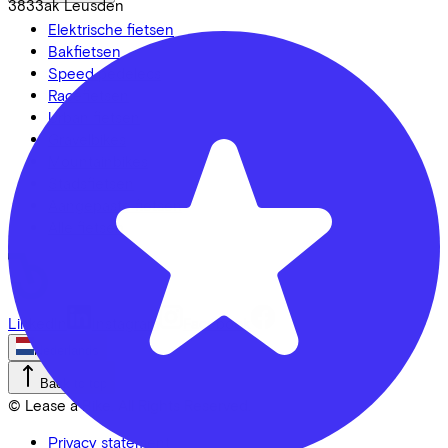
3833ak
Leusden
Elektrische fietsen
Bakfietsen
Speed pedelecs
Racefietsen
Urban fietsen
Gravelbikes
Mountainbikes
Stadsfietsen
Aangepaste fietsen
Alle fietsen
LinkedIn
Instagram
Facebook
Nederlands
Back to top
© Lease a Bike. All Rights Reserved.
Privacy statement