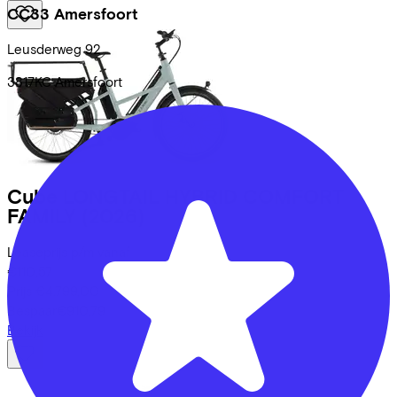
CC33 Amersfoort
Leusderweg
92
3817KC
Amersfoort
Cube
LONGTAIL HYBRID COMFORT
FAMILY
(2026)
Leaseprijs p/m vanaf
€110,57
Prijs
€4.799,00
Bespaar
€910,79
Bekijk