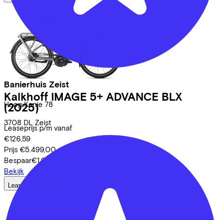
Banierhuis Zeist
Kalkhoff
IMAGE 5+ ADVANCE BLX
Hoog Kanje
78
(2025)
3708 DL
Zeist
Leaseprijs p/m vanaf
€126,59
Prijs
€5.499,00
Bespaar
€1.021,87
Bekijk
Lease a Bike
Over ons
Onze collega's