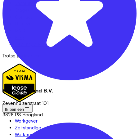
Vacatures
Stages
Contact
Nieuws
MVO
FAQ
Security & Privacy
Trotse partner van
Blom Hoogland B.V.
Zevenhuizerstraat
101
Ik ben een
3828 PS
Hoogland
Werkgever
Zelfstandige
Werknemer