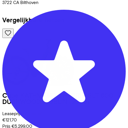
3722 CA
Bilthoven
Vergelijkbare fietsen
Cube
KATHMANDU HYBRID SLT 800
DUSKWOOD/GOBLIN
(2026)
Leaseprijs p/m vanaf
€121,70
Prijs
€5.299,00