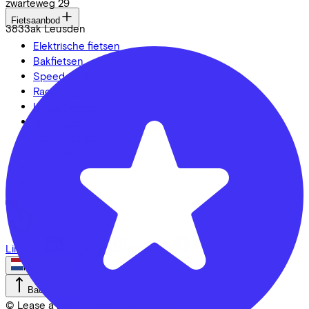
zwarteweg
29
Fietsaanbod
3833ak
Leusden
Elektrische fietsen
Bakfietsen
Speed pedelecs
Racefietsen
Urban fietsen
Gravelbikes
Mountainbikes
Stadsfietsen
Aangepaste fietsen
Alle fietsen
LinkedIn
Instagram
Facebook
Nederlands
Back to top
© Lease a Bike. All Rights Reserved.