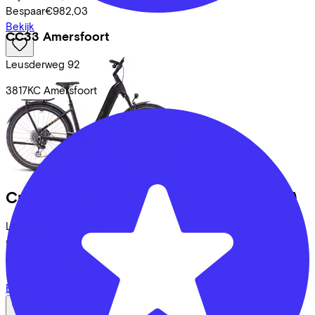
Bespaar
€982,03
Bekijk
CC33 Amersfoort
Leusderweg
92
3817KC
Amersfoort
Cube
KATHMANDU HYBRID SLT
(2025)
Leaseprijs p/m vanaf
€126,59
Prijs
€5.499,00
Bespaar
€1.021,87
Bekijk