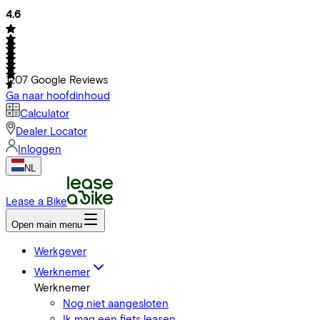
4.6
1207
Google Reviews
Ga naar hoofdinhoud
Calculator
Dealer Locator
Inloggen
NL
Lease a Bike
Open main menu
Werkgever
Werknemer
Werknemer
Nog niet aangesloten
Ik mag een fiets leasen