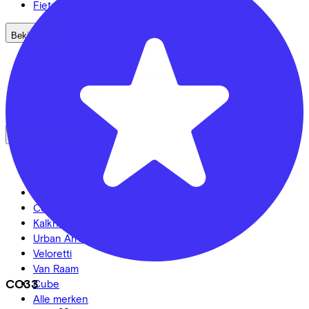
Fietsenwinkel
Bekijk ook
Dealer locator
Fiets leasen? Bereken je kosten
Fietsplan 2026
Inloggen
Fietsmerken
Gazelle
Cannondale
Roetz
Cervélo
Kalkhoff
Urban Arrow
Veloretti
Van Raam
CC33
Cube
Alle merken