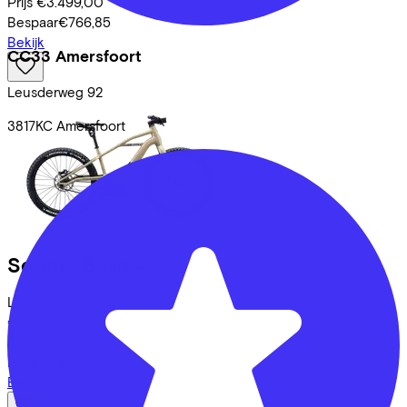
Prijs
€3.499,00
Bespaar
€766,85
Bekijk
CC33 Amersfoort
Leusderweg
92
3817KC
Amersfoort
Serial 1
Bash 4
Leaseprijs p/m vanaf
€83,13
Prijs
€3.495,00
Bespaar
€766,52
Bekijk