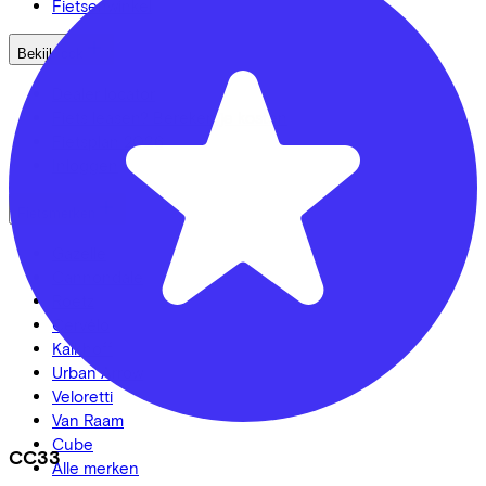
Fietsenwinkel
Bekijk ook
Dealer locator
Fiets leasen? Bereken je kosten
Fietsplan 2026
Inloggen
Fietsmerken
Gazelle
Cannondale
Roetz
Cervélo
Kalkhoff
Urban Arrow
Veloretti
Van Raam
Cube
CC33
Alle merken