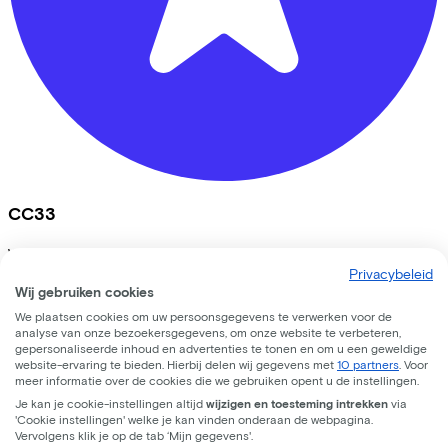
CC33
Westerdorpsstraat
87
Privacybeleid
3871AV
Hoevelaken
Wij gebruiken cookies
We plaatsen cookies om uw persoonsgegevens te verwerken voor de
analyse van onze bezoekersgegevens, om onze website te verbeteren,
gepersonaliseerde inhoud en advertenties te tonen en om u een geweldige
website-ervaring te bieden. Hierbij delen wij gegevens met
10 partners
. Voor
meer informatie over de cookies die we gebruiken opent u de instellingen.
Je kan je cookie-instellingen altijd
wijzigen en toesteming intrekken
via
'Cookie instellingen' welke je kan vinden onderaan de webpagina.
Vervolgens klik je op de tab ‘Mijn gegevens'.