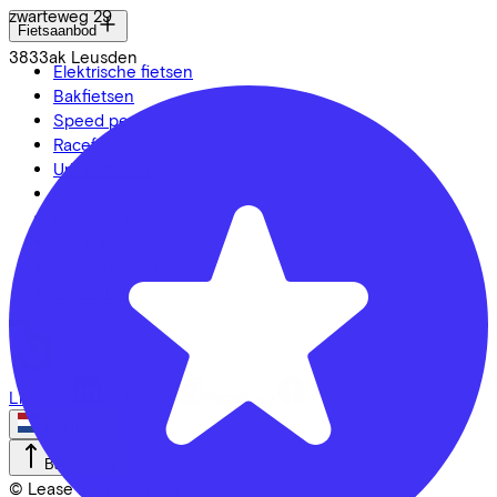
zwarteweg
29
Fietsaanbod
3833ak
Leusden
Elektrische fietsen
Bakfietsen
Speed pedelecs
Racefietsen
Urban fietsen
Gravelbikes
Mountainbikes
Stadsfietsen
Aangepaste fietsen
Alle fietsen
LinkedIn
Instagram
Facebook
Nederlands
Back to top
© Lease a Bike. All Rights Reserved.