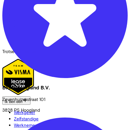
Vacatures
Stages
Contact
Nieuws
MVO
FAQ
Security & Privacy
Trotse partner van
Blom Hoogland B.V.
Zevenhuizerstraat
101
Ik ben een
3828 PS
Hoogland
Werkgever
Zelfstandige
Werknemer