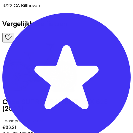
3722 CA
Bilthoven
Vergelijkbare fietsen
Cube
SUPREME HYBRID SLX 625
(2026)
Leaseprijs p/m vanaf
€83,21