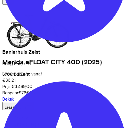
Banierhuis Zeist
Merida
eFLOAT CITY 400
(2025)
Hoog Kanje
78
Leaseprijs p/m vanaf
3708 DL
Zeist
€83,21
Prijs
€3.499,00
Bespaar
€766,85
Bekijk
Lease a Bike
Over ons
Onze collega's