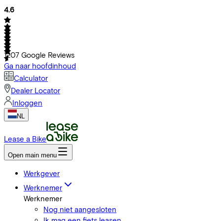
4.6
1207
Google Reviews
Ga naar hoofdinhoud
Calculator
Dealer Locator
Inloggen
NL
Lease a Bike
Open main menu
Werkgever
Werknemer
Werknemer
Nog niet aangesloten
Ik mag een fiets leasen