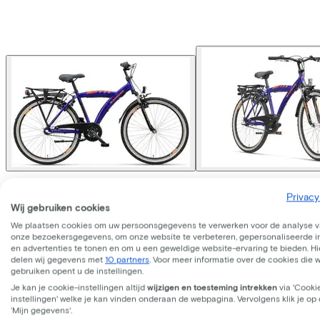
Batavus
Snake 26
Privacy
Wij gebruiken cookies
We plaatsen cookies om uw persoonsgegevens te verwerken voor de analyse 
Prijs
€569,00
onze bezoekersgegevens, om onze website te verbeteren, gepersonaliseerde 
en advertenties te tonen en om u een geweldige website-ervaring te bieden. Hie
Bespaar €449,95 t.o.v. koop.
delen wij gegevens met
10 partners
. Voor meer informatie over de cookies die 
Lees meer over zakelijk leasen.
gebruiken opent u de instellingen.
Beschikbare kleuren
Je kan je cookie-instellingen altijd
wijzigen en toesteming intrekken
via 'Cooki
instellingen' welke je kan vinden onderaan de webpagina. Vervolgens klik je op
Frame model
‘Mijn gegevens'.
Laag