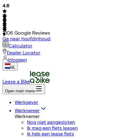
4.6
1206
Google Reviews
Ga naar hoofdinhoud
Calculator
Dealer Locator
Inloggen
NL
Lease a Bike
Open main menu
Werkgever
Werknemer
Werknemer
Nog niet aangesloten
Ik mag een fiets leasen
Ik heb een lease fiets