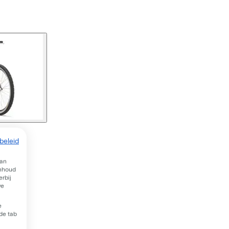
beleid
van
inhoud
rbij
we
e
 de tab