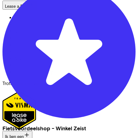
Lease a Bike
Over ons
Onze collega's
Vacatures
Stages
Contact
Nieuws
MVO
FAQ
Security & Privacy
Trotse partner van
Fietsvoordeelshop - Winkel Zeist
Ik ben een