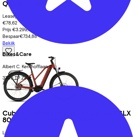
QIO
EINS AP-8
(2025)
Leaseprijs p/m vanaf
€78,62
Prijs
€3.299,00
Bespaar
€734,88
Bekijk
Bikes&Care
Albert C. Kerkhofflaan
2
3705 TP
Zeist
Cube
TOURING HYBRID COMFORT SLX
800 CHILLI/CHROME
(2026)
Leaseprijs p/m vanaf