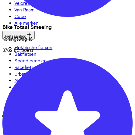
Veloretti
Van Raam
Cube
Alle merken
Bike Totaal Smeeing
Fietsaanbod
Koningsweg
16
Elektrische fietsen
3762 EC
Soest
Bakfietsen
Speed pedelecs
Racefietsen
Urban fietsen
Gravelbikes
Mountainbikes
Stadsfietsen
Aangepaste fietsen
Alle fietsen