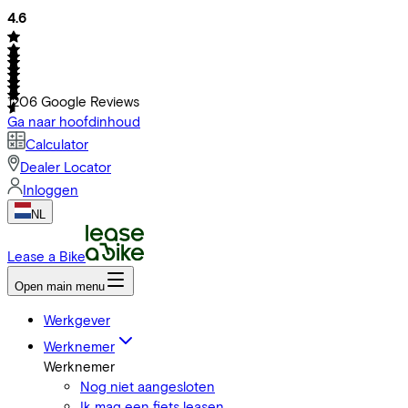
4.6
1206
Google Reviews
Ga naar hoofdinhoud
Calculator
Dealer Locator
Inloggen
NL
Lease a Bike
Open main menu
Werkgever
Werknemer
Werknemer
Nog niet aangesloten
Ik mag een fiets leasen