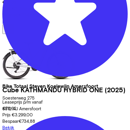
€78,62
Prijs
€3.299,00
Bespaar
€734,88
Bekijk
Bike Totaal Steven Koelewijn Amersfoort
Cube
KATHMANDU HYBRID ONE
(2025)
Soesterweg
275
Leaseprijs p/m vanaf
€78,62
3812 AJ
Amersfoort
Prijs
€3.299,00
Bespaar
€734,88
Bekijk