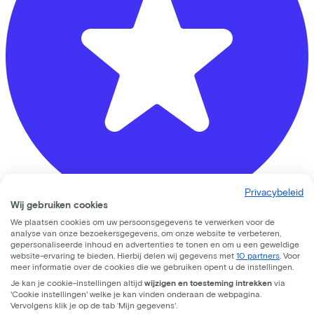
Privacybeleid
Wij gebruiken cookies
We plaatsen cookies om uw persoonsgegevens te verwerken voor de
Banierhuis Zeist
analyse van onze bezoekersgegevens, om onze website te verbeteren,
gepersonaliseerde inhoud en advertenties te tonen en om u een geweldige
website-ervaring te bieden. Hierbij delen wij gegevens met
10 partners
. Voor
Hoog Kanje
78
meer informatie over de cookies die we gebruiken opent u de instellingen.
Je kan je cookie-instellingen altijd
wijzigen en toesteming intrekken
via
3708 DL
Zeist
'Cookie instellingen' welke je kan vinden onderaan de webpagina.
Vervolgens klik je op de tab ‘Mijn gegevens'.