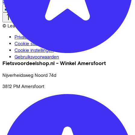
LinkedIn
Instagram
Facebook
Nederlands
Back to top
© Lease a Bike. All Rights Reserved.
Privacy statement
Cookie statement
Cookie instellingen
Gebruiksvoorwaarden
Fietsvoordeelshop.nl - Winkel Amersfoort
Nijverheidsweg Noord
74d
3812 PM
Amersfoort