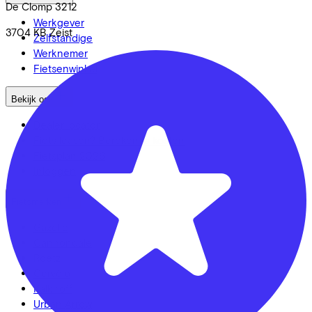
De Clomp
3212
Werkgever
3704 KB
Zeist
Zelfstandige
Werknemer
Fietsenwinkel
Bekijk ook
Dealer locator
Fiets leasen? Bereken je kosten
Fietsplan 2026
Inloggen
Fietsmerken
Gazelle
Cannondale
Roetz
Cervélo
Kalkhoff
Urban Arrow