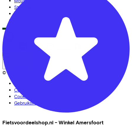
Mountainbikes
Stadsfietsen
Aangepaste fietsen
Alle fietsen
LinkedIn
Instagram
Facebook
Nederlands
Back to top
© Lease a Bike. All Rights Reserved.
Privacy statement
Cookie statement
Cookie instellingen
Gebruiksvoorwaarden
Fietsvoordeelshop.nl - Winkel Amersfoort