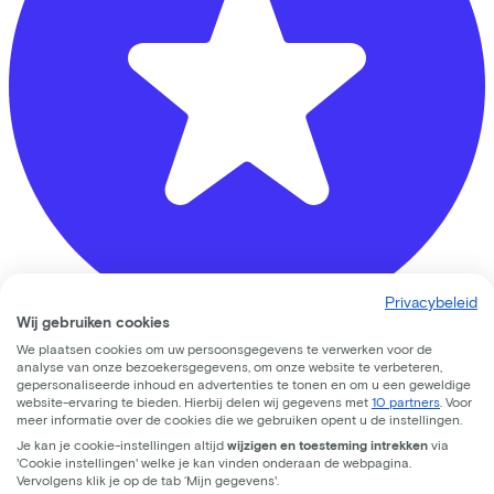
Privacybeleid
Wij gebruiken cookies
We plaatsen cookies om uw persoonsgegevens te verwerken voor de
Bike Totaal Mastwijk
analyse van onze bezoekersgegevens, om onze website te verbeteren,
gepersonaliseerde inhoud en advertenties te tonen en om u een geweldige
website-ervaring te bieden. Hierbij delen wij gegevens met
10 partners
. Voor
Oude Brandenburgerweg
4
meer informatie over de cookies die we gebruiken opent u de instellingen.
3721 DX
Bilthoven
Je kan je cookie-instellingen altijd
wijzigen en toesteming intrekken
via
'Cookie instellingen' welke je kan vinden onderaan de webpagina.
Vervolgens klik je op de tab ‘Mijn gegevens'.