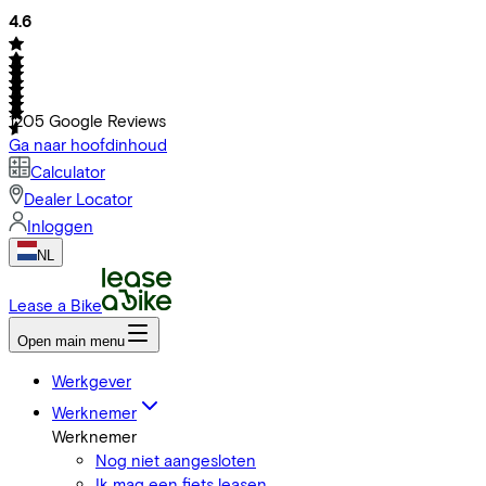
4.6
1205
Google Reviews
Ga naar hoofdinhoud
Calculator
Dealer Locator
Inloggen
NL
Lease a Bike
Open main menu
Werkgever
Werknemer
Werknemer
Nog niet aangesloten
Ik mag een fiets leasen