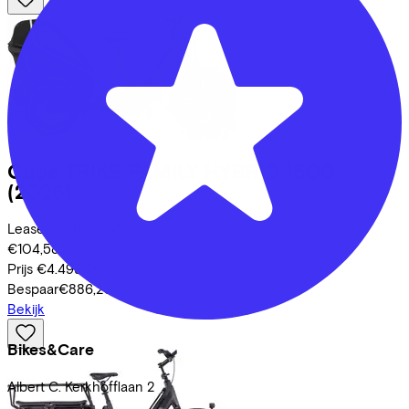
Cube
TRIKE FAMILY HYBRID 1500
(2026)
Leaseprijs p/m vanaf
€104,58
Prijs
€4.499,00
Bespaar
€886,20
Bekijk
Bikes&Care
Albert C. Kerkhofflaan
2