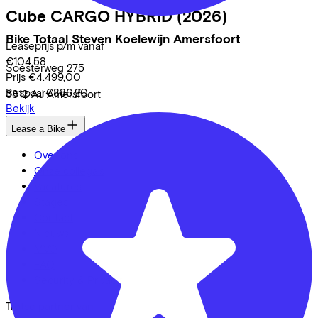
Cube
CARGO HYBRID
(2026)
Bike Totaal Steven Koelewijn Amersfoort
Leaseprijs p/m vanaf
€104,58
Soesterweg
275
Prijs
€4.499,00
Bespaar
€886,20
3812 AJ
Amersfoort
Bekijk
Lease a Bike
Over ons
Onze collega's
Vacatures
Stages
Contact
Nieuws
MVO
FAQ
Security & Privacy
Trotse partner van