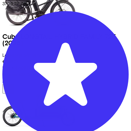
3705 TP
Zeist
Cube
LONGTAIL HYBRID FAMILY 725
(2025)
Leaseprijs p/m vanaf
€108,57
Prijs
€4.699,00
Bespaar
€902,59
Bekijk