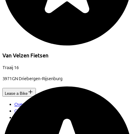
Van Velzen Fietsen
Traaij
16
3971GN
Driebergen-Rijsenburg
Lease a Bike
Over ons
Onze collega's
Vacatures
Stages
Contact