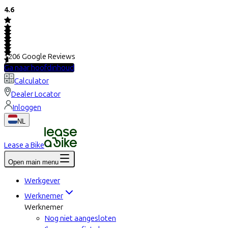
4.6
1206
Google Reviews
Ga naar hoofdinhoud
Calculator
Dealer Locator
Inloggen
NL
Lease a Bike
Open main menu
Werkgever
Werknemer
Werknemer
Nog niet aangesloten