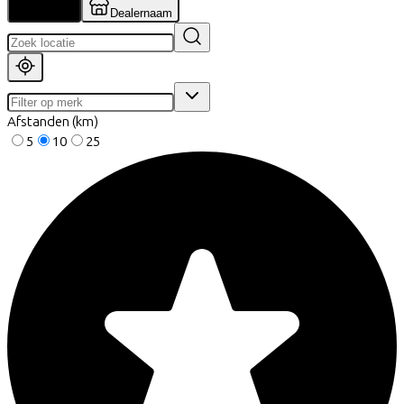
Locatie
Dealernaam
Afstanden (km)
5
10
25