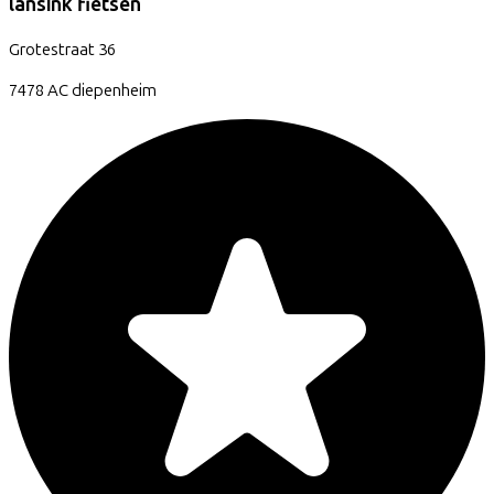
lansink fietsen
Grotestraat
36
7478 AC
diepenheim