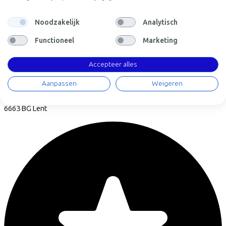
Noodzakelijk
Analytisch
Functioneel
Marketing
Accepteer alles
Brouwer Bike Store
Aanpassen
Weigeren
Lentse Tuinstraat
13a
6663 BG
Lent