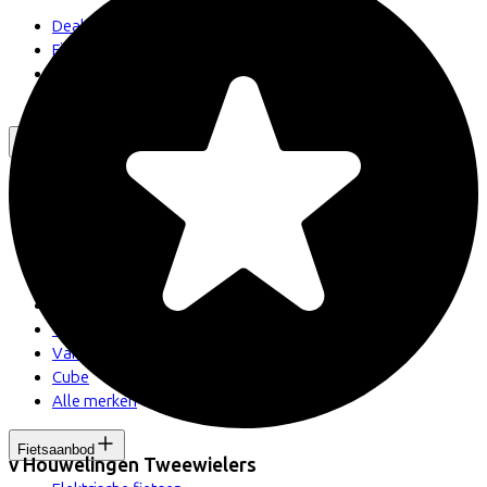
Dealer locator
Fiets leasen? Bereken je kosten
Fietsplan 2026
Inloggen
Fietsmerken
Gazelle
Cannondale
Roetz
Cervélo
Kalkhoff
Urban Arrow
Veloretti
Van Raam
Cube
Alle merken
Fietsaanbod
v Houwelingen Tweewielers