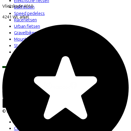
Elektrische fietsen
Vlietskade
4010
Bakfietsen
Speed pedelecs
4241 WL
arkel
Racefietsen
Urban fietsen
Gravelbikes
Mountainbikes
Stadsfietsen
Aangepaste fietsen
Alle fietsen
LinkedIn
Instagram
Facebook
Nederlands
Back to top
© Lease a Bike. All Rights Reserved.
Privacy statement
Cookie statement