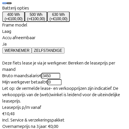
Batterij opties
400 Wh
500 Wh
630 Wh
(
+€100,00
)
(
+€100,00
)
(
+€100,00
)
Frame model
Laag
Accu afneembaar
Ja
WERKNEMER
ZELFSTANDIGE
Deze fiets lease je via je werkgever. Bereken de leaseprijs per
maand
Bruto maandsalaris
€
Mijn werkgever betaalt
€
Let op: de vermelde lease- en verkoopprijzen zijn indicatief. De
verkoopprijs van de (web)winkel is leidend voor de uiteindelijke
leaseprijs.
Leaseprijs p/m vanaf
€10,48
Incl. Service & verzekeringspakket
Overnameprijs na 3 jaar:
€0,00