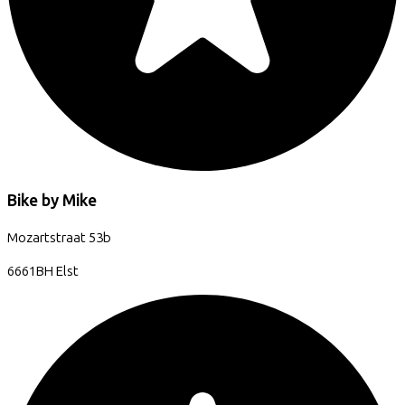
Bike by Mike
Mozartstraat
53b
6661BH
Elst