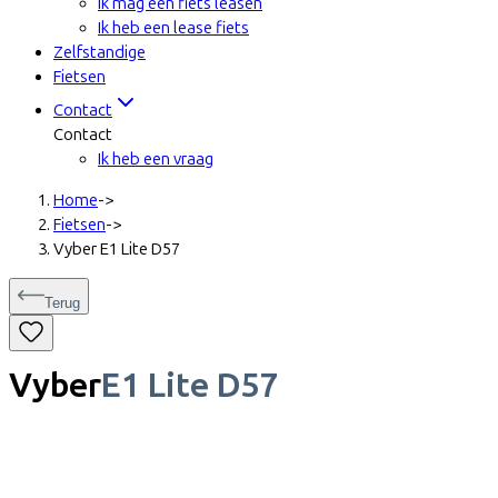
Ik mag een fiets leasen
Ik heb een lease fiets
Zelfstandige
Fietsen
Contact
Contact
Ik heb een vraag
Home
->
Fietsen
->
Vyber E1 Lite D57
Terug
Vyber
E1 Lite D57