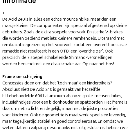
Informatie
+
−
De Acid 240 is in alles een echte mountainbike, maar dan een
maatje kleiner. De componenten zijn speciaal afgestemd op kleine
gebruikers. Zoals de extra soepele voorvork. En sterke V-brakes
die worden bediend met iets kleinere remhendels. Uiteraard met
remkrachtbegrenzer op het voorwiel, zodat een overenthousiaste
remactie niet resulteert in een OTB, een ‘over the bar’. Ook
praktisch: de 7 soepel schakelende Shimano-versnellingen
worden bediend met een draaischakelaar. Op naar het bos!
Frame omschrijving
Concessies doen om dat het ‘toch maar’ een kinderbike is?
Absoluut niet! De Acid 240 is gemaakt van hetzelfde
hittebehandelde 6061 aluminium als onze grote-mensen-bikes,
inclusief nokjes voor een bidonhouder en spatborden. Het frame is
daarom net zo licht en degelijk, maar met de juiste proporties
voor kinderen. Ook de geometrie is maatwerk: speels en levendig,
maar tegelijkertijd stabiel en goed controleerbaar. En omdat we
weten dat een valpartij desondanks niet uitgesloten is, hebben we