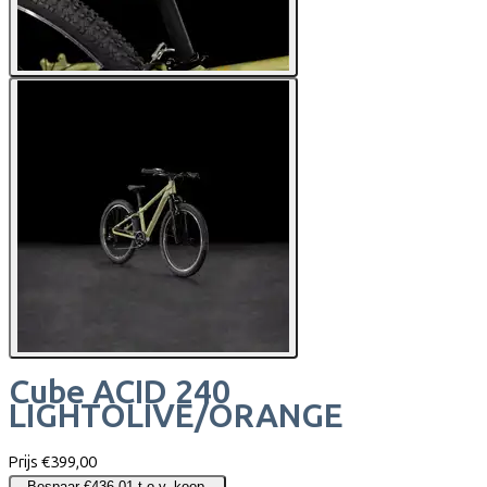
Cube
ACID 240
LIGHTOLIVE/ORANGE
Prijs
€399,00
Bespaar €436,01 t.o.v. koop.