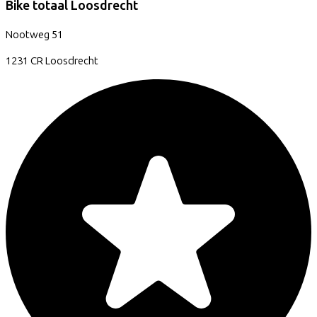
Bike totaal Loosdrecht
Nootweg
51
1231 CR
Loosdrecht