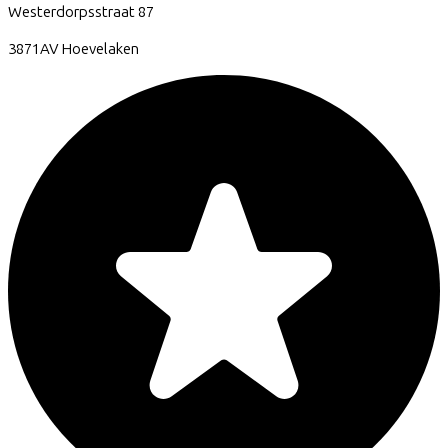
Westerdorpsstraat
87
3871AV
Hoevelaken