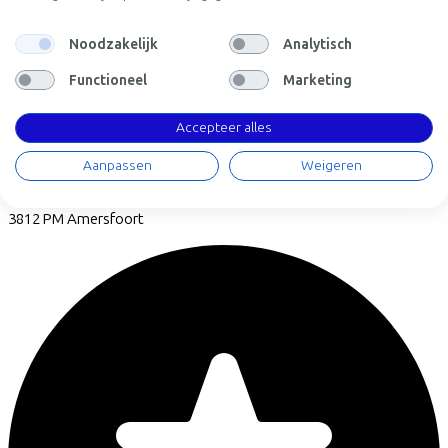
Noodzakelijk
Analytisch
Functioneel
Marketing
Accepteer alles
Fietsvoordeelshop.nl - Winkel Amersfoort
Aanpassen
Weigeren
Nijverheidsweg Noord
74d
3812 PM
Amersfoort