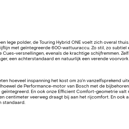
 een lege polder, de Touring Hybrid ONE voelt zich overal thui
flijn met geïntegreerde 600-wattuuraccu. Zo stil, zo subtiel e
Cues-versnellingen, evenals de krachtige schijfremmen. Zelfs 
er, een achterstandaard en natuurlijk een verende voorvork 
eten hoeveel inspanning het kost om zo'n vanzelfsprekend uiterl
! Alhoewel de Performance-motor van Bosch met de bijbehor
me geïntegreerd. En ook onze Efficient Comfort-geometrie valt 
en centimeter veerweg draagt bij aan het rijcomfort. En ook 
n standaard.