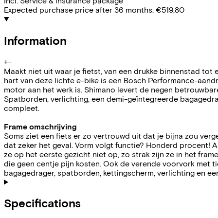
Incl. Service & insurance package
Expected purchase price after 36 months:
€519,80
Information
+
−
Maakt niet uit waar je fietst, van een drukke binnenstad tot
hart van deze lichte e-bike is een Bosch Performance-aandrij
motor aan het werk is. Shimano levert de negen betrouwbare 
Spatborden, verlichting, een demi-geïntegreerde bagagedrag
compleet.
Frame omschrijving
Soms ziet een fiets er zo vertrouwd uit dat je bijna zou verg
dat zeker het geval. Vorm volgt functie? Honderd procent
ze op het eerste gezicht niet op, zo strak zijn ze in het fra
die geen centje pijn kosten. Ook de verende voorvork met ti
bagagedrager, spatborden, kettingscherm, verlichting en ee
Specifications