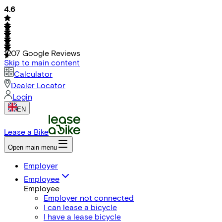
4.6
1207
Google Reviews
Skip to main content
Calculator
Dealer Locator
Login
EN
Lease a Bike
Open main menu
Employer
Employee
Employee
Employer not connected
I can lease a bicycle
I have a lease bicycle