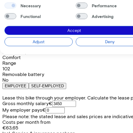
Save €651,17 compared to buying.
Necessary
Performance
Read more about business leasing.
Frame shape
Functional
Advertising
Comfort
Trapeze
Diamond
Available colours
Accept
Battery options
600 Wh
Adjust
Deny
(
Included
)
Frame shape
Comfort
Range
102
Removable battery
No
EMPLOYEE
SELF-EMPLOYED
Lease this bike through your employer. Calculate the lease 
Gross monthly salary
€
My employer pays
€
Please note: the stated lease and sales prices are indicative.
Costs per month from
€63,65