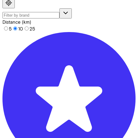
Distance (km)
5
10
25