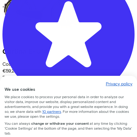
Cortina
E-U14
Costs per month from
€59,27
Price
€2.399,00
Privacy policy
Save
€624,49
We use cookies
View
We place cookies to process your personal data in order to analyze our
visitor data, improve our website, display personalized content and
advertisements, and provide you with a great website experience. In doing
Bike Totaal Smeeing
so, we share data with
10 partners
. For more information about the cookies
we use, please open the settings.
Koningsweg
16
You can always
change or withdraw your consent
at any time by clicking
'Cookie Settings' at the bottom of the page, and then selecting the 'My Data'
tab.
3762 EC
Soest