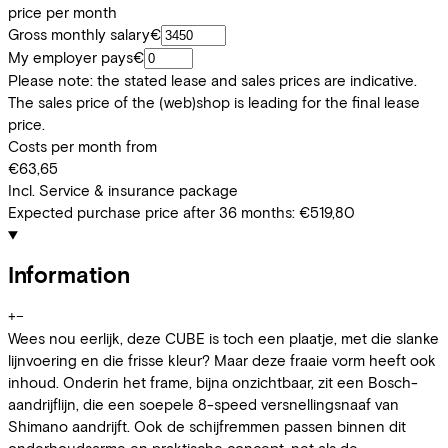
price per month
Gross monthly salary
€
My employer pays
€
Please note: the stated lease and sales prices are indicative.
The sales price of the (web)shop is leading for the final lease
price.
Costs per month from
€63,65
Incl. Service & insurance package
Expected purchase price after 36 months:
€519,80
Information
+
−
Wees nou eerlijk, deze CUBE is toch een plaatje, met die slanke
lijnvoering en die frisse kleur? Maar deze fraaie vorm heeft ook
inhoud. Onderin het frame, bijna onzichtbaar, zit een Bosch-
aandrijflijn, die een soepele 8-speed versnellingsnaaf van
Shimano aandrijft. Ook de schijfremmen passen binnen dit
onderhoudsarme en praktische concept, net als de