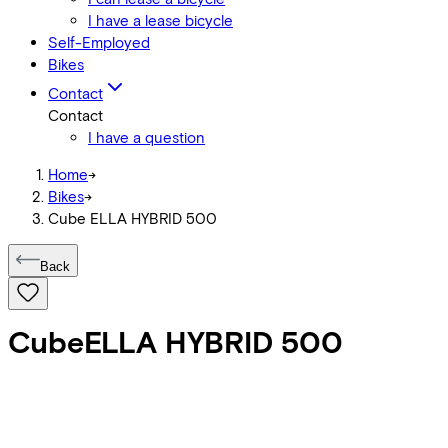
I have a lease bicycle
Self-Employed
Bikes
Contact
Contact
I have a question
Home
->
Bikes
->
Cube ELLA HYBRID 500
Back
Cube
ELLA HYBRID 500