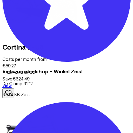
Cortina
E-U8
Costs per month from
€59,27
Fietsvoordeelshop - Winkel Zeist
Price
€2.399,00
Save
€624,49
De Clomp
3212
View
3704 KB
Zeist