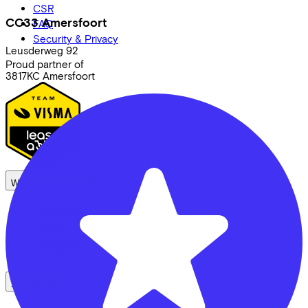
CSR
CC33 Amersfoort
FAQ
Security & Privacy
Leusderweg
92
Proud partner of
3817KC
Amersfoort
We enable mobility
Employers
Self-employed
Employees
Bike shops
See also