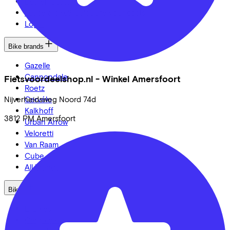
Dealer locator
Lease a bike? Calculate your costs
Login
Bike brands
Gazelle
Cannondale
Fietsvoordeelshop.nl - Winkel Amersfoort
Roetz
Cervélo
Nijverheidsweg Noord
74d
Kalkhoff
3812 PM
Amersfoort
Urban Arrow
Veloretti
Van Raam
Cube
All brands
Bikes
E-Bikes
Cargo bikes