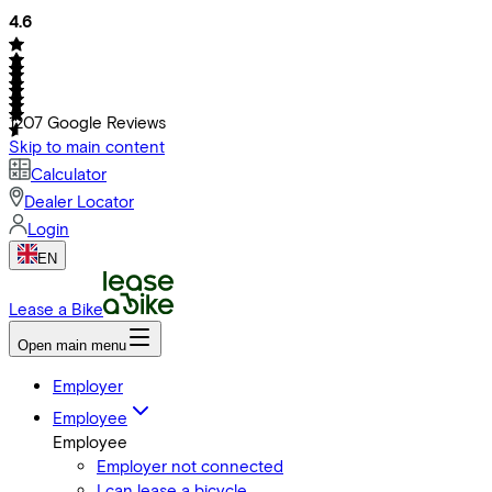
4.6
1207
Google Reviews
Skip to main content
Calculator
Dealer Locator
Login
EN
Lease a Bike
Open main menu
Employer
Employee
Employee
Employer not connected
I can lease a bicycle