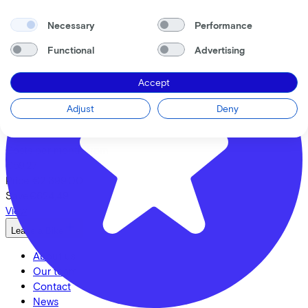
Necessary
Performance
Functional
Advertising
Accept
Adjust
Deny
Cortina
E-U11
Costs per month from
€59,27
Price
€2.399,00
Save
€624,49
View
Lease a Bike
About us
Our team
Contact
News