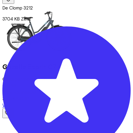
De Clomp
3212
3704 KB
Zeist
Gazelle
Esprit C7
(2025)
Costs per month from
€61,66
Price
€2.499,00
Save
€642,97
View