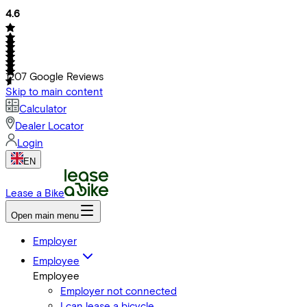
4.6
1207
Google Reviews
Skip to main content
Calculator
Dealer Locator
Login
EN
Lease a Bike
Open main menu
Employer
Employee
Employee
Employer not connected
I can lease a bicycle