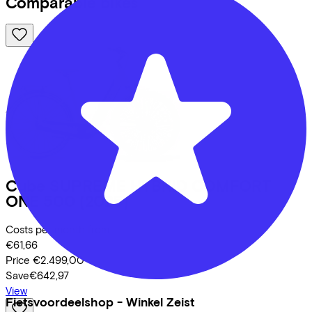
Comparable bikes
Cube
SUPREME HYBRID COMFORT
ONE 500
(2025)
Costs per month from
€61,66
Price
€2.499,00
Save
€642,97
View
Fietsvoordeelshop - Winkel Zeist