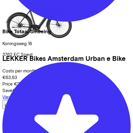
Bike Totaal Smeeing
Koningsweg
16
3762 EC
Soest
LEKKER Bikes
Amsterdam Urban e Bike
Costs per month from
€63,63
Price
€2.598,00
Save
€651,09
View
Lease a Bike
About us
Our team
Contact