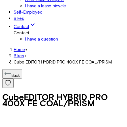
I have a lease bicycle
Self-Employed
Bikes
Contact
Contact
I have a question
Home
->
Bikes
->
Cube EDITOR HYBRID PRO 400X FE COAL/PRISM
Back
Cube
EDITOR HYBRID PRO
400X FE COAL/PRISM