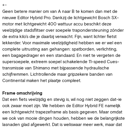
+
−
Geen betere manier om van A naar B te komen dan met de
nieuwe Editor Hybrid Pro. Dankzij de lichtgewicht Bosch SX-
motor met lichtgewicht 400 wattuur accu beschikt deze
veelzijdige stadsflitser over soepele trapondersteuning zónder
de extra kilo's die je daarbij verwacht. Fijn, want lichter fietst
lekkerder. Voor maximale veelzijdigheid hebben we er wel een
complete uitrusting aan gehangen: spatborden, verlichting,
een bagagedrager en een standaard. En niet te vergeten de
supersoepele, extreem soepel schakelende 11-speed Cues-
transmissie van Shimano met bijpassende hydraulische
schijfremmen. Lichtrollende maar gripzekere banden van
Continental maken het plaatje compleet.
Frame omschrijving
Dat een fiets veelzijdig en stevig is, wil nog niet zeggen dat-ie
ook zwaar moet zijn. We hebben de Editor Hybrid FE namelijk
een lichtgewicht trapezeframe als basis gegeven. Maar omdat
we ook van mooie dingen houden, hebben we de belangrijkste
lasnaden glad afgewerkt. Dat is weliswaar meer werk, maar dat