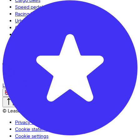
Speed pedelecs
Racing bikes
Urban bike
Gravelbikes
Mountainbikes
City bikes
Adapted bikes
Full offer
LinkedIn
Instagram
Facebook
English
Back to top
© Lease a Bike. All Rights Reserved.
Privacy statement
Cookie statement
Cookie settings