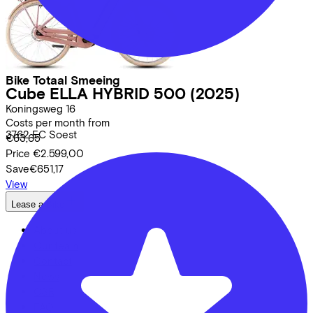
Bike Totaal Smeeing
Cube
ELLA HYBRID 500
(2025)
Koningsweg
16
Costs per month from
3762 EC
Soest
€63,65
Price
€2.599,00
Save
€651,17
View
Lease a Bike
About us
Our team
Contact
News
CSR
FAQ