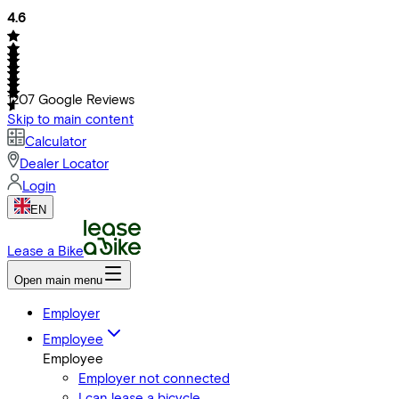
4.6
1207
Google Reviews
Skip to main content
Calculator
Dealer Locator
Login
EN
Lease a Bike
Open main menu
Employer
Employee
Employee
Employer not connected
I can lease a bicycle