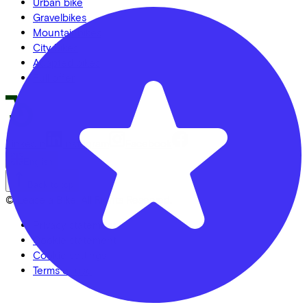
Urban bike
Gravelbikes
Mountainbikes
City bikes
Adapted bikes
Full offer
LinkedIn
Instagram
Facebook
English
Back to top
© Lease a Bike. All Rights Reserved.
Privacy statement
Cookie statement
Cookie settings
Terms of use