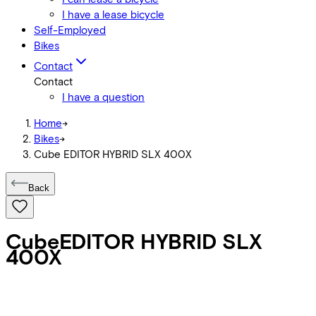
I have a lease bicycle
Self-Employed
Bikes
Contact
Contact
I have a question
Home
->
Bikes
->
Cube EDITOR HYBRID SLX 400X
Back
Cube
EDITOR HYBRID SLX
400X