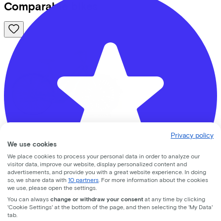
Comparable bikes
Privacy policy
Gazelle
Esprit test e-bike
(2026)
We use cookies
We place cookies to process your personal data in order to analyze our
Costs per month from
visitor data, improve our website, display personalized content and
advertisements, and provide you with a great website experience. In doing
€61,66
so, we share data with
10 partners
. For more information about the cookies
Price
€2.499,00
we use, please open the settings.
Save
€642,97
You can always
change or withdraw your consent
at any time by clicking
View
'Cookie Settings' at the bottom of the page, and then selecting the 'My Data'
tab.
Fietsvoordeelshop - Winkel Zeist