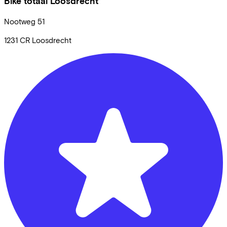
Bike totaal Loosdrecht
Nootweg
51
1231 CR
Loosdrecht