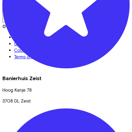
LinkedIn
Instagram
Facebook
English
Back to top
© Lease a Bike. All Rights Reserved.
Privacy statement
Cookie statement
Cookie settings
Terms of use
Banierhuis Zeist
Hoog Kanje
78
3708 DL
Zeist