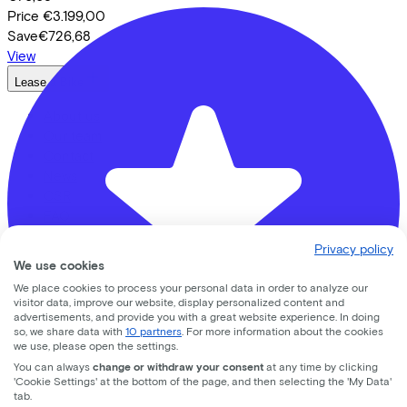
Price
€3.199,00
Save
€726,68
View
Lease a Bike
About us
Our team
Contact
News
CSR
FAQ
Security & Privacy
Privacy policy
We use cookies
Proud partner of
We place cookies to process your personal data in order to analyze our
visitor data, improve our website, display personalized content and
advertisements, and provide you with a great website experience. In doing
so, we share data with
10 partners
. For more information about the cookies
we use, please open the settings.
You can always
change or withdraw your consent
at any time by clicking
'Cookie Settings' at the bottom of the page, and then selecting the 'My Data'
tab.