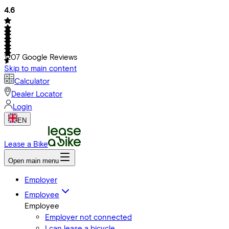
4.6
1207
Google Reviews
Skip to main content
Calculator
Dealer Locator
Login
EN
Lease a Bike
Open main menu
Employer
Employee
Employee
Employer not connected
I can lease a bicycle