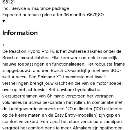
€81,21
Incl. Service & insurance package
Expected purchase price after 36 months:
€679,80
Information
+
−
De Reaction Hybrid Pro FE is het Zwitserse zakmes onder de
Bosch e-mountainbikes. Elke keer weer ontdek je namelijk
nieuwe toepassingen en functionaliteiten. Het robuuste frame
is opgebouwd rond een Bosch CX-aandrijflijn met een 800-
wattuuraccu. Een Shimano XT-transmissie met twaalf
versnellingen brengt jouw kracht en die van de motor soepel
over op het achterwiel. Betrouwbare hydraulische
vierzuigerremmen van Shimano verzorgen het vertragen,
volumineuze Schwalbe-banden het rollen. In combinatie met
de luchtgeveerde voorvork met 120 millimeter (100 millimeter
op de kleine maten en de Easy Entry-modellen) zijn grip en
comfort verzekerd. Een vanaf het stuur verstelbare zadelpen
vergroot het comfort eens te meer. Afmakers zijn spatborden,