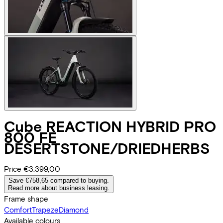
Cube
REACTION HYBRID PRO
800 FE
DESERTSTONE/DRIEDHERBS
Price
€3.399,00
Save €758,65 compared to buying.
Read more about business leasing.
Frame shape
Comfort
Trapeze
Diamond
Available colours