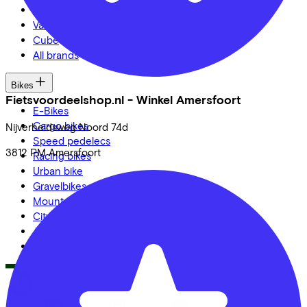
Veloretti
Van Raam
Cube
All brands
Bikes
Fietsvoordeelshop.nl - Winkel Amersfoort
E-Bikes
Cargo bikes
Nijverheidsweg Noord
74d
Speed pedelecs
3812 PM
Amersfoort
Racing bikes
Urban bike
Gravelbikes
Mountainbikes
City bikes
Adapted bikes
Full offer