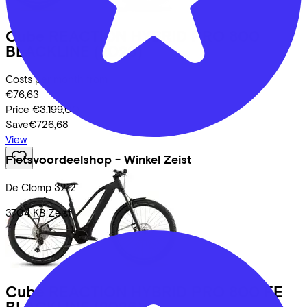
Cube
REACTION HYBRID PRO 800
BLACKLINE
(2026)
Costs per month from
€76,63
Price
€3.199,00
Save
€726,68
View
Fietsvoordeelshop - Winkel Zeist
De Clomp
3212
3704 KB
Zeist
Cube
REACTION HYBRID PRO 800 FE
BLACKLINE
(2026)