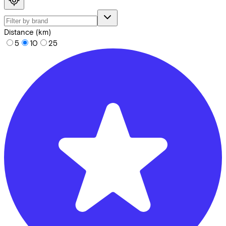
Distance (km)
5
10
25