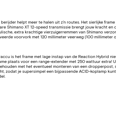
erijder helpt meer te halen uit z’n routes. Het sierlijke fram
re Shimano XT 12-speed transmissie brengt jouw kracht en d
aulische, extra krachtige vierzuigerremmen van Shimano verzo
geveerde voorvork met 120 millimeter veerweg (100 millimeter 
ccu is het frame met lage instap van de Reaction Hybrid niet
 frame plaats voor een range-extender met 250 wattuur extra! 
 gehouden met het eventueel monteren van een dropperpost,
, zodat je supersimpel een bijpassende ACID-koplamp kunt mo
el.