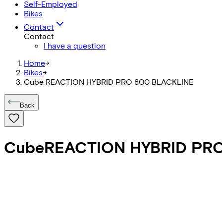
Self-Employed
Bikes
Contact
Contact
I have a question
Home
->
Bikes
->
Cube REACTION HYBRID PRO 800 BLACKLINE
Back
Cube
REACTION HYBRID PR