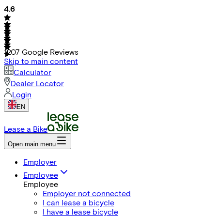
4.6
1207
Google Reviews
Skip to main content
Calculator
Dealer Locator
Login
EN
Lease a Bike
Open main menu
Employer
Employee
Employee
Employer not connected
I can lease a bicycle
I have a lease bicycle