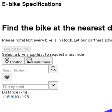
E-bike Specifications
+
−
Find the bike at the nearest 
Please note! Not every bike is in stock. Let our partners ad
Request test ride
Select a bike shop first to request a test ride
Location
Dealer name
Distance (km)
5
10
25