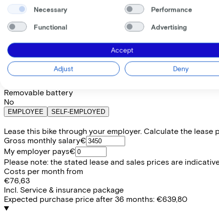
Available colours
Necessary
Performance
Functional
Advertising
Battery options
800 Wh
(
Included
)
Accept
Frame shape
Comfort
Adjust
Deny
Range
114
Removable battery
No
EMPLOYEE
SELF-EMPLOYED
Lease this bike through your employer. Calculate the lease 
Gross monthly salary
€
My employer pays
€
Please note: the stated lease and sales prices are indicative.
Costs per month from
€76,63
Incl. Service & insurance package
Expected purchase price after 36 months:
€639,80