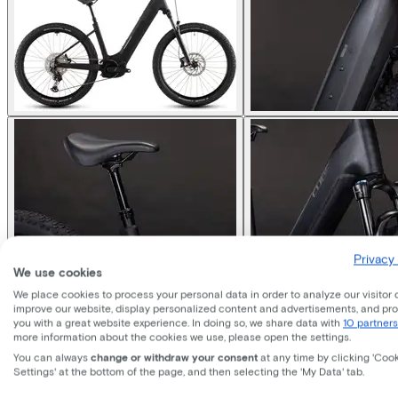
Privacy 
We use cookies
Cube
REACTION HYBRID PR
We place cookies to process your personal data in order to analyze our visitor 
improve our website, display personalized content and advertisements, and pr
you with a great website experience. In doing so, we share data with
10 partners
Price
€3.199,00
more information about the cookies we use, please open the settings.
Save €726,68 compared to buying.
You can always
change or withdraw your consent
at any time by clicking 'Coo
Read more about business leasing.
Settings' at the bottom of the page, and then selecting the 'My Data' tab.
Frame shape
Comfort
Trapeze
Diamond