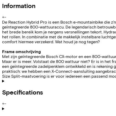
Information
+
−
De Reaction Hybrid Pro is een Bosch e-mountainbike die z’n b
geïntegreerde 800-wattuuraccu. De legendarisch betrouwba
het brede bereik kom je nergens versnellingen tekort. Hydr
het rollen. In combinatie met de makkelijk instelbare lucht
comfort hiermee verzekerd. Wat houd je nog tegen?
Frame omschrijving
Met zijn geïntegreerde Bosch CX-motor en een 800-wattuura
Maar er is meer. Volstaat de 800 wattuur niet? Er is in het
een geïntegreerde zadelpenklem ontwikkeld en is rekening
praktisch: we hebben een X-Connect-aansluiting aangebracht
Size Split-maatvoering is er voor iedereen een passend mod
Specifications
+
−