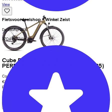
View
Fietsvoordeelshop - Winkel Zeist
De Clomp
3212
3704 KB
Zeist
Cube
REACTION HYBRID
PERFORMANCE 625 ALLROAD
(2025)
Costs per month from
€65,65
Price
€2.699,00
Save
€659,37
View