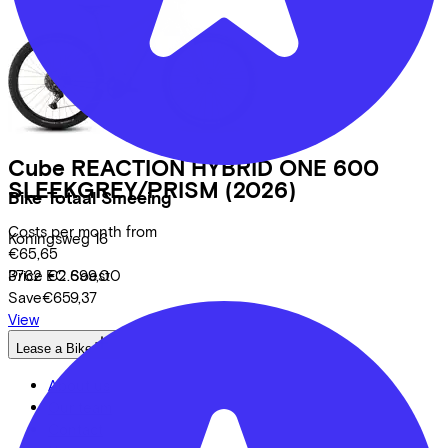
Cube
REACTION HYBRID ONE 600
SLEEKGREY/PRISM
(2026)
Bike Totaal Smeeing
Costs per month from
Koningsweg
16
€65,65
3762 EC
Soest
Price
€2.699,00
Save
€659,37
View
Lease a Bike
About us
Our team
Contact