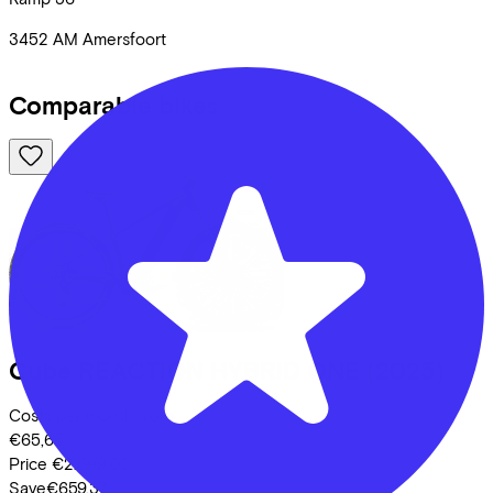
3452 AM
Amersfoort
Comparable bikes
Cube
REACTION HYBRID ONE
(2025)
Costs per month from
€65,65
Price
€2.699,00
Save
€659,37