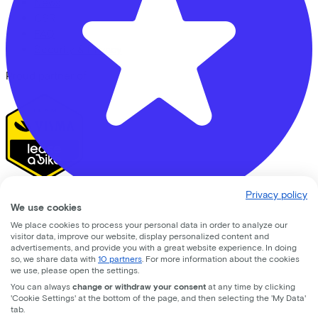
News
CSR
FAQ
Security & Privacy
Proud partner of
Privacy policy
We enable mobility
We use cookies
Employers
CC33 Amersfoort
We place cookies to process your personal data in order to analyze our
visitor data, improve our website, display personalized content and
Self-employed
advertisements, and provide you with a great website experience. In doing
Leusderweg
92
Employees
so, we share data with
10 partners
. For more information about the cookies
Bike shops
we use, please open the settings.
3817KC
Amersfoort
You can always
change or withdraw your consent
at any time by clicking
'Cookie Settings' at the bottom of the page, and then selecting the 'My Data'
See also
tab.