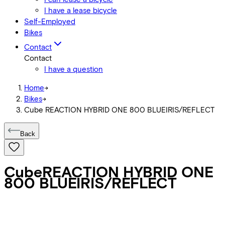
I have a lease bicycle
Self-Employed
Bikes
Contact
Contact
I have a question
Home
->
Bikes
->
Cube REACTION HYBRID ONE 800 BLUEIRIS/REFLECT
Back
Cube
REACTION HYBRID ONE
800 BLUEIRIS/REFLECT