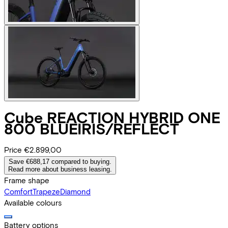
Cube
REACTION HYBRID ONE
800 BLUEIRIS/REFLECT
Price
€2.899,00
Save €688,17 compared to buying.
Read more about business leasing.
Frame shape
Comfort
Trapeze
Diamond
Available colours
Battery options