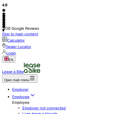
4.6
1206
Google Reviews
Skip to main content
Calculator
Dealer Locator
Login
EN
Lease a Bike
Open main menu
Employer
Employee
Employee
Employer not connected
I can lease a bicycle