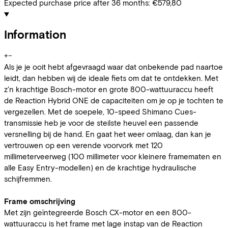
Expected purchase price after 36 months:
€579,80
Information
+
−
Als je je ooit hebt afgevraagd waar dat onbekende pad naartoe
leidt, dan hebben wij de ideale fiets om dat te ontdekken. Met
z'n krachtige Bosch-motor en grote 800-wattuuraccu heeft
de Reaction Hybrid ONE de capaciteiten om je op je tochten te
vergezellen. Met de soepele, 10-speed Shimano Cues-
transmissie heb je voor de steilste heuvel een passende
versnelling bij de hand. En gaat het weer omlaag, dan kan je
vertrouwen op een verende voorvork met 120
millimeterveerweg (100 millimeter voor kleinere framematen en
alle Easy Entry-modellen) en de krachtige hydraulische
schijfremmen.
Frame omschrijving
Met zijn geïntegreerde Bosch CX-motor en een 800-
wattuuraccu is het frame met lage instap van de Reaction