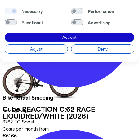
Giant
Revolt Advanced
(2026)
Necessary
Performance
Costs per month from
€63,65
Functional
Advertising
Price
€2.599,00
Save
€651,17
Accept
View
Adjust
Deny
Bike Totaal Smeeing
Cube
REACTION C:62 RACE
Koningsweg
16
LIQUIDRED/WHITE
(2026)
3762 EC
Soest
Costs per month from
€61,66