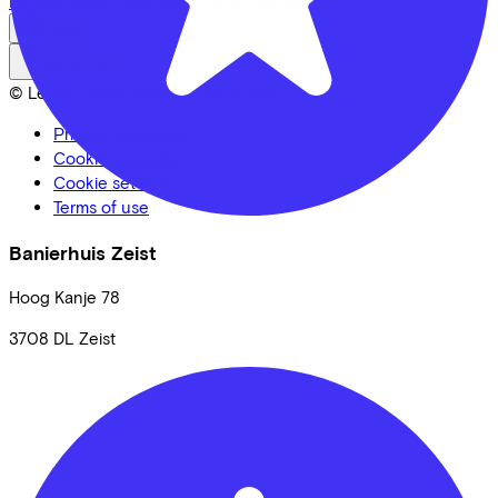
LinkedIn
Instagram
Facebook
English
Back to top
© Lease a Bike. All Rights Reserved.
Privacy statement
Cookie statement
Cookie settings
Terms of use
Banierhuis Zeist
Hoog Kanje
78
3708 DL
Zeist