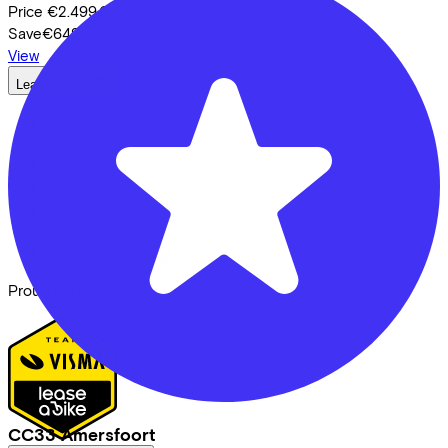
Price
€2.499,00
Save
€642,97
View
Lease a Bike
About us
Our team
Contact
News
CSR
FAQ
Security & Privacy
Proud partner of
CC33 Amersfoort