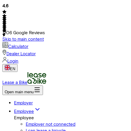
4.6
1206
Google Reviews
Skip to main content
Calculator
Dealer Locator
Login
EN
Lease a Bike
Open main menu
Employer
Employee
Employee
Employer not connected
I can lease a bicycle