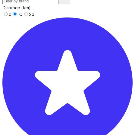
Distance (km)
5
10
25