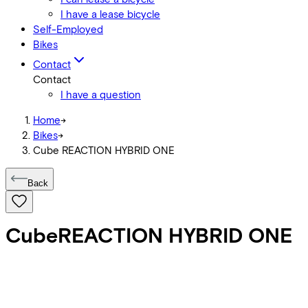
I have a lease bicycle
Self-Employed
Bikes
Contact
Contact
I have a question
Home
->
Bikes
->
Cube REACTION HYBRID ONE
Back
Cube
REACTION HYBRID ONE