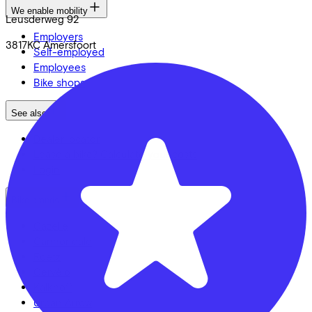
We enable mobility
Leusderweg
92
Employers
3817KC
Amersfoort
Self-employed
Employees
Bike shops
See also
Dealer locator
Lease a bike? Calculate your costs
Login
Bike brands
Gazelle
Cannondale
Roetz
Cervélo
Kalkhoff
Urban Arrow