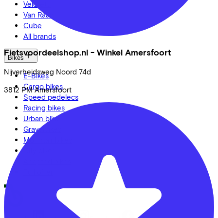
Veloretti
Van Raam
Cube
All brands
Fietsvoordeelshop.nl - Winkel Amersfoort
Bikes
Nijverheidsweg Noord
74d
E-Bikes
Cargo bikes
3812 PM
Amersfoort
Speed pedelecs
Racing bikes
Urban bike
Gravelbikes
Mountainbikes
City bikes
Adapted bikes
Full offer