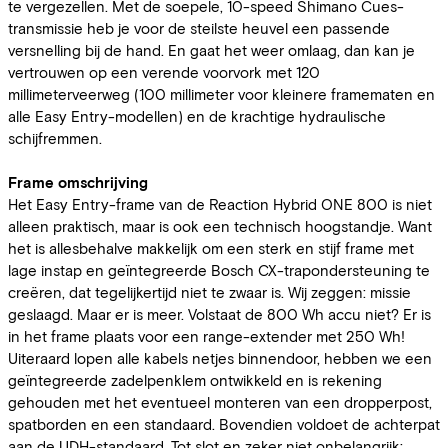
te vergezellen. Met de soepele, 10-speed Shimano Cues-
transmissie heb je voor de steilste heuvel een passende
versnelling bij de hand. En gaat het weer omlaag, dan kan je
vertrouwen op een verende voorvork met 120
millimeterveerweg (100 millimeter voor kleinere framematen en
alle Easy Entry-modellen) en de krachtige hydraulische
schijfremmen.
Frame omschrijving
Het Easy Entry-frame van de Reaction Hybrid ONE 800 is niet
alleen praktisch, maar is ook een technisch hoogstandje. Want
het is allesbehalve makkelijk om een sterk en stijf frame met
lage instap en geïntegreerde Bosch CX-trapondersteuning te
creëren, dat tegelijkertijd niet te zwaar is. Wij zeggen: missie
geslaagd. Maar er is meer. Volstaat de 800 Wh accu niet? Er is
in het frame plaats voor een range-extender met 250 Wh!
Uiteraard lopen alle kabels netjes binnendoor, hebben we een
geïntegreerde zadelpenklem ontwikkeld en is rekening
gehouden met het eventueel monteren van een dropperpost,
spatborden en een standaard. Bovendien voldoet de achterpat
aan de UDH-standaard. Tot slot en zeker niet onbelangrijk: