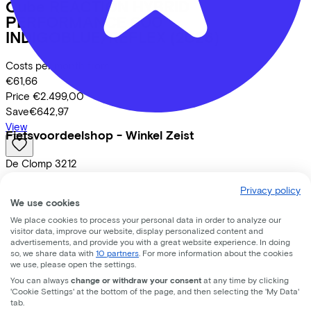
Cube
REACTION HYBRID
PERFORMANCE 600
INDIGOBLUE/REFLEX
(2026)
Costs per month from
€61,66
Price
€2.499,00
Save
€642,97
View
Fietsvoordeelshop - Winkel Zeist
De Clomp
3212
3704 KB
Zeist
Privacy policy
We use cookies
We place cookies to process your personal data in order to analyze our
visitor data, improve our website, display personalized content and
advertisements, and provide you with a great website experience. In doing
so, we share data with
10 partners
. For more information about the cookies
we use, please open the settings.
You can always
change or withdraw your consent
at any time by clicking
'Cookie Settings' at the bottom of the page, and then selecting the 'My Data'
tab.