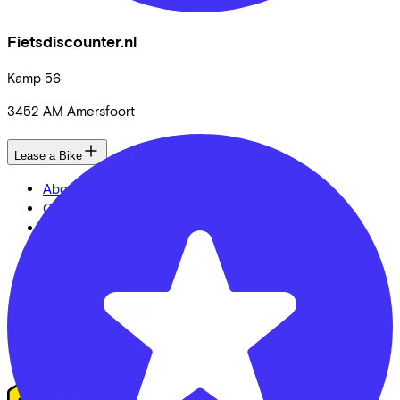
Fietsdiscounter.nl
Kamp
56
3452 AM
Amersfoort
Lease a Bike
About us
Our team
Contact
News
CSR
FAQ
Security & Privacy
Proud partner of