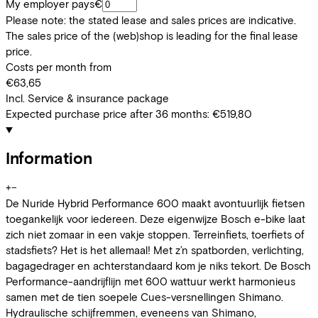
My employer pays
€
Please note: the stated lease and sales prices are indicative.
The sales price of the (web)shop is leading for the final lease
price.
Costs per month from
€63,65
Incl. Service & insurance package
Expected purchase price after 36 months:
€519,80
Information
+
−
De Nuride Hybrid Performance 600 maakt avontuurlijk fietsen
toegankelijk voor iedereen. Deze eigenwijze Bosch e-bike laat
zich niet zomaar in een vakje stoppen. Terreinfiets, toerfiets of
stadsfiets? Het is het allemaal! Met z’n spatborden, verlichting,
bagagedrager en achterstandaard kom je niks tekort. De Bosch
Performance-aandrijflijn met 600 wattuur werkt harmonieus
samen met de tien soepele Cues-versnellingen Shimano.
Hydraulische schijfremmen, eveneens van Shimano,