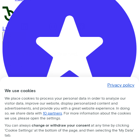
LinkedIn
Instagram
Facebook
English
Back to top
© Lease a Bike. All Rights Reserved.
Privacy statement
Cookie statement
Cookie settings
Privacy policy
Terms of use
We use cookies
We place cookies to process your personal data in order to analyze our
visitor data, improve our website, display personalized content and
advertisements, and provide you with a great website experience. In doing
so, we share data with
10 partners
. For more information about the cookies
we use, please open the settings.
You can always
change or withdraw your consent
at any time by clicking
CC33 Amersfoort
'Cookie Settings' at the bottom of the page, and then selecting the 'My Data'
tab.
Leusderweg
92