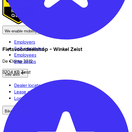
We enable mobility
Employers
Self-employed
Fietsvoordeelshop - Winkel Zeist
Employees
De Clomp
3212
Bike shops
3704 KB
Zeist
See also
Dealer locator
Lease a bike? Calculate your costs
Login
Bike brands
Gazelle
Cannondale