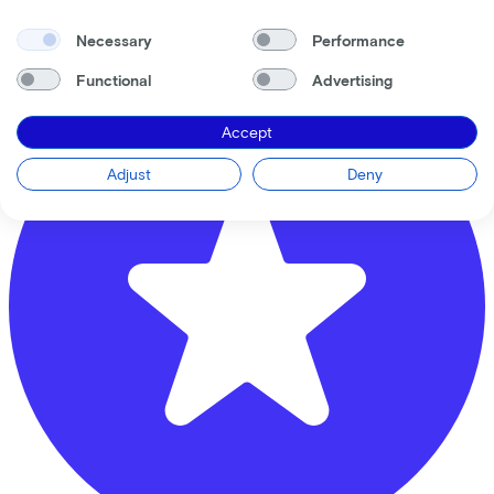
3817KC
Amersfoort
Necessary
Performance
Functional
Advertising
Accept
Adjust
Deny