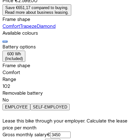
Price
€2.599,00
Save €651,17 compared to buying.
Read more about business leasing.
Frame shape
Comfort
Trapeze
Diamond
Available colours
Battery options
600 Wh
(
Included
)
Frame shape
Comfort
Range
102
Removable battery
No
EMPLOYEE
SELF-EMPLOYED
Lease this bike through your employer. Calculate the lease
price per month
Gross monthly salary
€