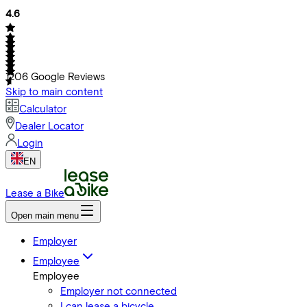
4.6
1206
Google Reviews
Skip to main content
Calculator
Dealer Locator
Login
EN
Lease a Bike
Open main menu
Employer
Employee
Employee
Employer not connected
I can lease a bicycle