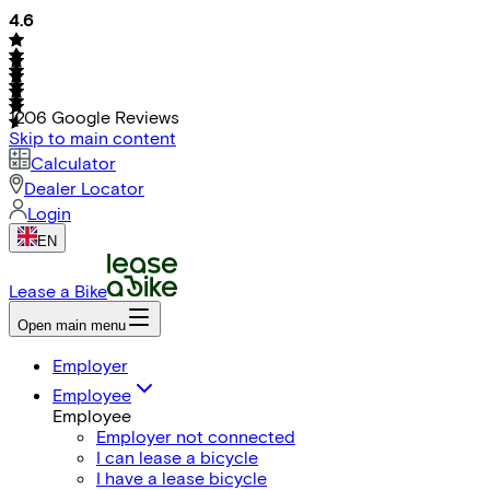
4.6
1206
Google Reviews
Skip to main content
Calculator
Dealer Locator
Login
EN
Lease a Bike
Open main menu
Employer
Employee
Employee
Employer not connected
I can lease a bicycle
I have a lease bicycle