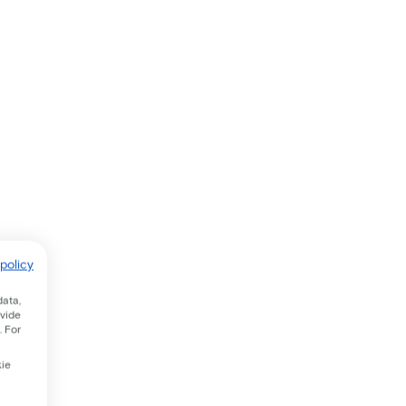
policy
data,
ovide
. For
kie