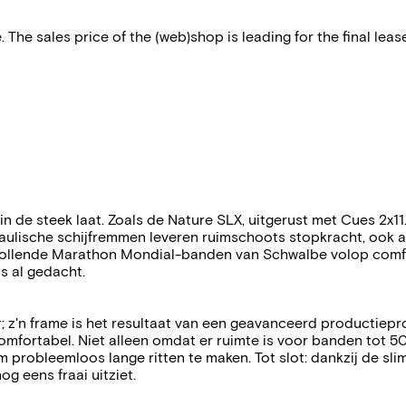
 The sales price of the (web)shop is leading for the final lease
t in de steek laat. Zoals de Nature SLX, uitgerust met Cues 2x11
aulische schijfremmen leveren ruimschoots stopkracht, ook a
trollende Marathon Mondial-banden van Schwalbe volop comfo
s al gedacht.
zeker; z'n frame is het resultaat van een geavanceerd producti
 comfortabel. Niet alleen omdat er ruimte is voor banden tot 50 
 probleemloos lange ritten te maken. Tot slot: dankzij de 
og eens fraai uitziet.