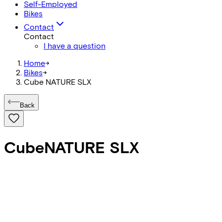
Self-Employed
Bikes
Contact
Contact
I have a question
Home
->
Bikes
->
Cube NATURE SLX
Back
Cube
NATURE SLX