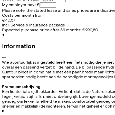
My employer pays
€
Please note: the stated lease and sales prices are indicative.
Costs per month from
€40,57
Incl. Service & insurance package
Expected purchase price after 36 months:
€299,80
Information
+
−
Wie avontuurlijk is ingesteld heeft een fiets nodig die je nie
overal een passend verzet bij de hand. De bijpassende hydr
Suntour biedt in combinatie met een paar brede maar lich
spatborden nodig heeft: aan de benodigde montagenokjes i
Frame omschrijving
Een lichte fiets rijdt lekkerder. En licht, dat is de Nature 
tegelijkertijd stijf is. En, niet onbelangrijk, bovengemiddeld
genoeg om lekker snelheid te maken, comfortabel genoeg om
sneller en makkelijk (de)monteren, terwijl het geheel er ook n