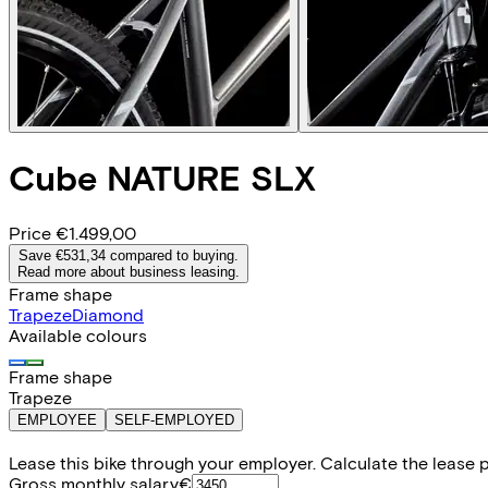
Cube
NATURE SLX
Price
€1.499,00
Save €531,34 compared to buying.
Read more about business leasing.
Frame shape
Trapeze
Diamond
Available colours
Frame shape
Trapeze
EMPLOYEE
SELF-EMPLOYED
Lease this bike through your employer. Calculate the lease 
Gross monthly salary
€