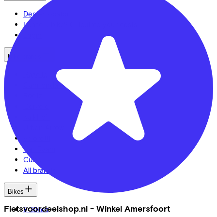
Dealer locator
Lease a bike? Calculate your costs
Login
Bike brands
Gazelle
Cannondale
Roetz
Cervélo
Kalkhoff
Urban Arrow
Veloretti
Van Raam
Cube
All brands
Bikes
Fietsvoordeelshop.nl - Winkel Amersfoort
E-Bikes