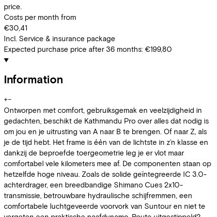
price.
Costs per month from
€30,41
Incl. Service & insurance package
Expected purchase price after 36 months:
€199,80
Information
+
−
Ontworpen met comfort, gebruiksgemak en veelzijdigheid in
gedachten, beschikt de Kathmandu Pro over alles dat nodig is
om jou en je uitrusting van A naar B te brengen. Of naar Z, als
je de tijd hebt. Het frame is één van de lichtste in z’n klasse en
dankzij de beproefde toergeometrie leg je er vlot maar
comfortabel vele kilometers mee af. De componenten staan op
hetzelfde hoge niveau. Zoals de solide geïntegreerde IC 3.0-
achterdrager, een breedbandige Shimano Cues 2x10-
transmissie, betrouwbare hydraulische schijfremmen, een
comfortabele luchtgeveerde voorvork van Suntour en niet te
vergeten een praktische naafdynamo. Route uitgestippeld?