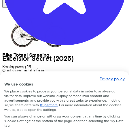
Bike Totaal Smeeing
Excelsior
Secret
(2025)
Koningsweg
16
Costs per month from
€25,44
3762 EC
Soest
Privacy policy
Price
€749,95
We use cookies
Save
€464,78
We place cookies to process your personal data in order to analyze our
View
visitor data, improve our website, display personalized content and
advertisements, and provide you with a great website experience. In doing
Lease a Bike
so, we share data with
10 partners
. For more information about the cookies
we use, please open the settings.
About us
You can always
change or withdraw your consent
at any time by clicking
Our team
'Cookie Settings' at the bottom of the page, and then selecting the 'My Data'
tab.
Contact