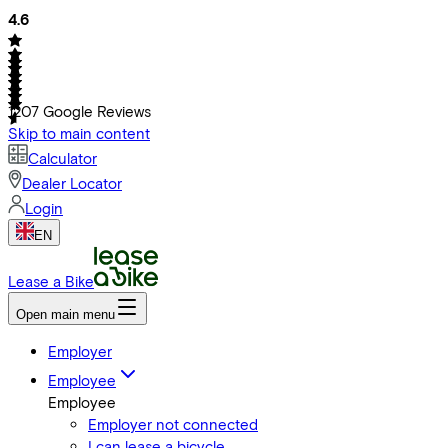
4.6
1207
Google Reviews
Skip to main content
Calculator
Dealer Locator
Login
EN
Lease a Bike
Open main menu
Employer
Employee
Employee
Employer not connected
I can lease a bicycle