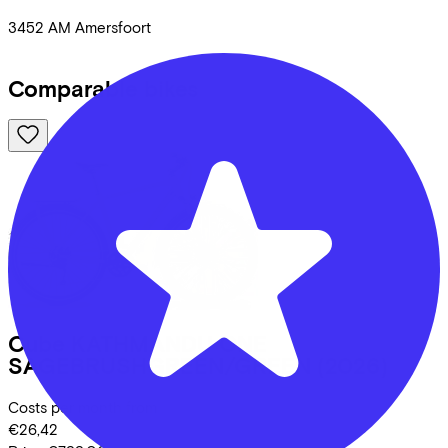
3452 AM
Amersfoort
Comparable bikes
Cube
KATHMANDU ONE
SAGEBRUSHGREEN/GREEN
(2026)
Costs per month from
€26,42