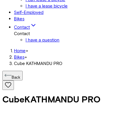
I have a lease bicycle
Self-Employed
Bikes
Contact
Contact
I have a question
Home
->
Bikes
->
Cube KATHMANDU PRO
Back
Cube
KATHMANDU PRO