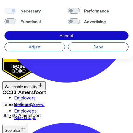
News
Necessary
Performance
CSR
FAQ
Functional
Advertising
Security & Privacy
Proud partner of
Accept
Adjust
Deny
We enable mobility
CC33 Amersfoort
Employers
Leusderweg
Self-employed
92
Employees
3817KC
Amersfoort
Bike shops
See also