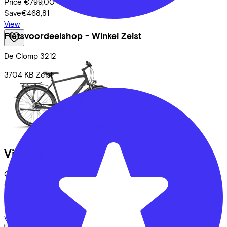
Price
€799,00
Save
€468,81
View
Fietsvoordeelshop - Winkel Zeist
De Clomp
3212
3704 KB
Zeist
Victoria
TREQANA 7
(2026)
Costs per month from
€26,42
Price
€799,00
Save
€468,81
View